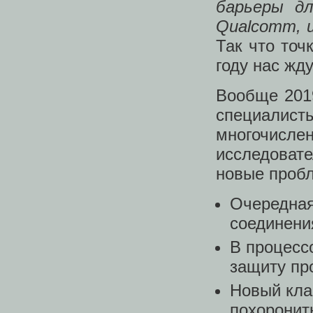
барьеры дл
Qualcomm, 
Так что точ
году нас жд
Вообще 2019
специалисты
многочисле
исследоват
новые пробл
Очередная
соединени
В процесс
защиту про
Новый клас
похоронит