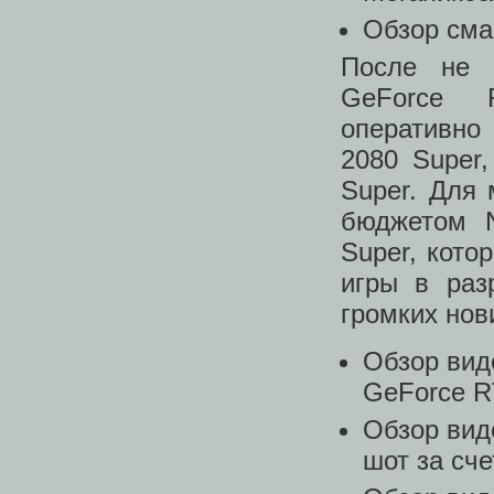
Обзор сма
После не 
GeForce 
оперативно
2080 Super
Super. Для
бюджетом N
Super, кот
игры в раз
громких нов
Обзор вид
GeForce 
Обзор вид
шот за сч