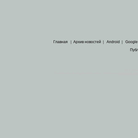
Главная
|
Архив новостей
|
Android
|
Google
Пуб
Все пра
Основными материалами сайта являются
архивные ко