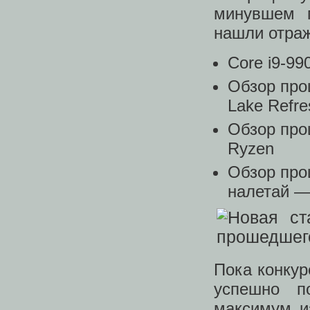
минувшем г
нашли отраж
Core i9-99
Обзор проц
Lake Refre
Обзор проц
Ryzen
Обзор проц
налетай —
Пока конку
успешно п
максимум и