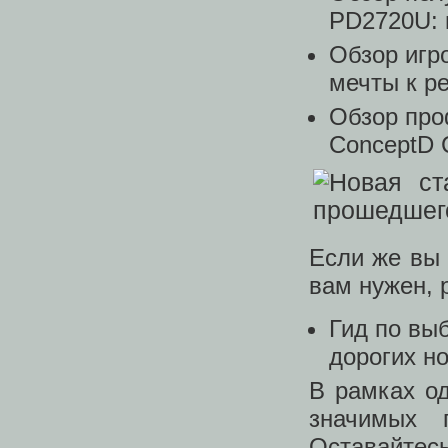
PD2720U: 
Обзор игр
мечты к р
Обзор про
ConceptD C
Если же вы 
вам нужен, 
Гид по выб
дорогих н
В рамках о
значимых 
Оставайтес