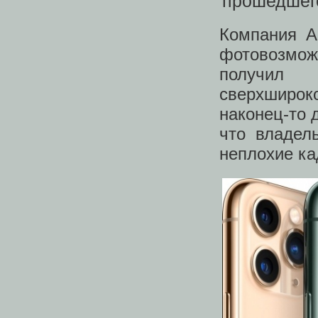
Компания A
фотовозмож
получил
сверхширок
наконец-то 
что владел
неплохие ка