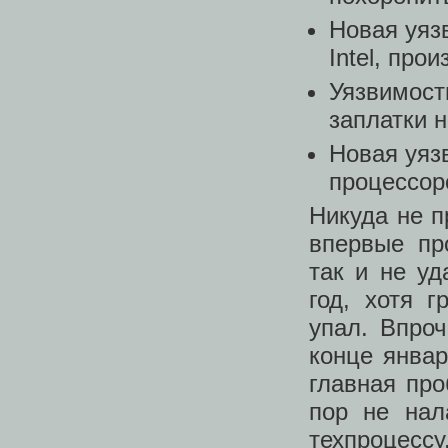
Новая уяз
Intel, про
Уязвимость
заплатки н
Новая уязв
процессоро
Никуда не п
впервые пр
так и не у
год, хотя 
упал. Впроч
конце январ
главная про
пор не нал
техпроцес