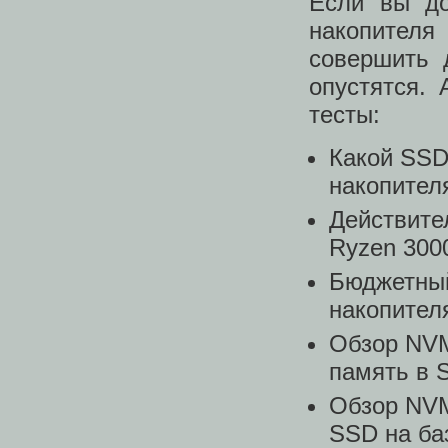
Если вы до
накопител
совершить 
опустятся.
тесты:
Какой SSD 
накопител
Действите
Ryzen 300
Бюджетный
накопител
Обзор NVM
память в 
Обзор NVM
SSD на ба