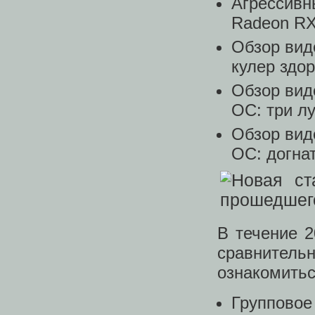
Агрессивн
Radeon RX 
Обзор вид
кулер здо
Обзор ви
OC: три л
Обзор вид
OC: догна
В течение 
сравнител
ознакомитьс
Групповое