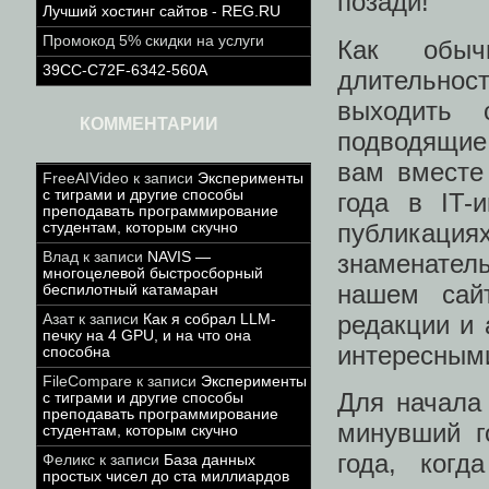
позади!
Лучший хостинг сайтов - REG.RU
Промокод 5% скидки на услуги
Как обыч
39CC-C72F-6342-560A
длительнос
выходить 
КОММЕНТАРИИ
подводящие
вам вместе
FreeAIVideo
к записи
Эксперименты
с тиграми и другие способы
года в IT-
преподавать программирование
публикаци
студентам, которым скучно
знаменател
Влад
к записи
NAVIS —
многоцелевой быстросборный
нашем сай
беспилотный катамаран
редакции и 
Азат
к записи
Как я собрал LLM-
печку на 4 GPU, и на что она
интересным
способна
FileCompare
к записи
Эксперименты
Для начала
с тиграми и другие способы
преподавать программирование
минувший г
студентам, которым скучно
года, когд
Феликс
к записи
База данных
простых чисел до ста миллиардов