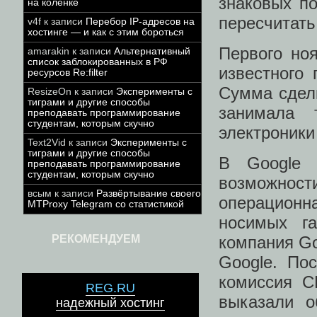
знаковых по
на коленке
пересчитать
v4f
к записи
Перебор IP-адресов на
хостинге — и как с этим бороться
Первого ноя
amarakin
к записи
Альтернативный
список заблокированных в РФ
известного
ресурсов Re:filter
Сумма сделк
ResizeOn
к записи
Эксперименты с
тиграми и другие способы
занимала 
преподавать программирование
студентам, которым скучно
электроники
Text2Vid
к записи
Эксперименты с
тиграми и другие способы
В Google н
преподавать программирование
студентам, которым скучно
возможнос
всым
к записи
Развёртывание своего
операционн
MTProxy Telegram со статистикой
носимых га
РЕКОМЕНДУЕМ
компания Go
Google. По
комиссия С
REG.RU
выказали о
надежный хостинг