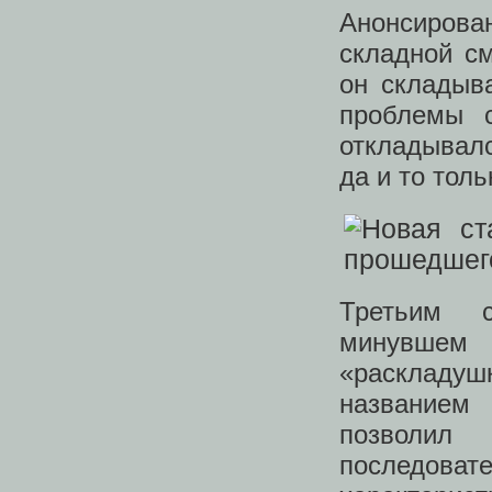
Анонсирова
складной с
он складыв
проблемы с
откладывалс
да и то тол
Третьим 
минувшем
«раскладуш
названием
позволил
последов