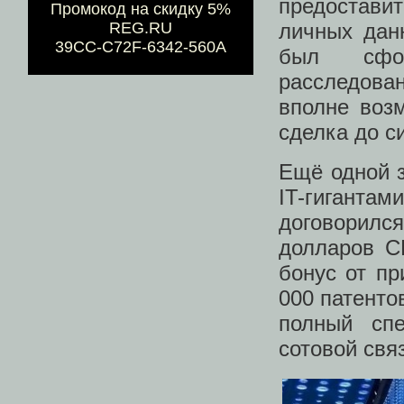
предостави
Промокод на скидку 5%
REG.RU
личных дан
39CC-C72F-6342-560A
был сфор
расследован
вполне воз
сделка до с
Ещё одной 
IT-гигантам
договорился
долларов С
бонус от пр
000 патенто
полный спе
сотовой свя