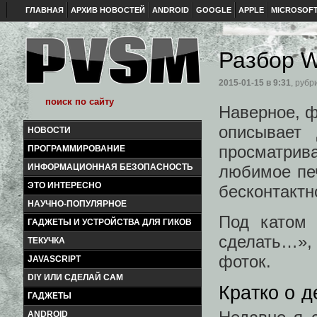
ГЛАВНАЯ
АРХИВ НОВОСТЕЙ
ANDROID
GOOGLE
APPLE
MICROSOF
Разбор W
2015-01-15
в 9:31
, рубр
Наверное, ф
описывает
НОВОСТИ
просматрив
ПРОГРАММИРОВАНИЕ
любимое печ
ИНФОРМАЦИОННАЯ БЕЗОПАСНОСТЬ
ЭТО ИНТЕРЕСНО
бесконтактн
НАУЧНО-ПОПУЛЯРНОЕ
Под катом 
ГАДЖЕТЫ И УСТРОЙСТВА ДЛЯ ГИКОВ
сделать…», 
ТЕКУЧКА
фоток.
JAVASCRIPT
DIY ИЛИ СДЕЛАЙ САМ
Кратко о д
ГАДЖЕТЫ
ANDROID