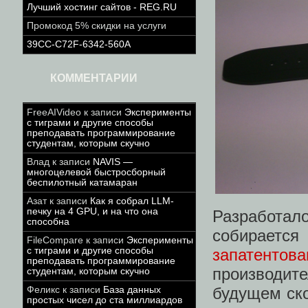
Лучший хостинг сайтов - REG.RU
Промокод 5% скидки на услуги
39CC-C72F-6342-560A
КОММЕНТАРИИ
FreeAIVideo
к записи
Эксперименты
с тиграми и другие способы
преподавать программирование
студентам, которым скучно
Влад
к записи
NAVIS —
многоцелевой быстросборный
беспилотный катамаран
Азат
к записи
Как я собрал LLM-
печку на 4 GPU, и на что она
Разработало
способна
собираетс
FileCompare
к записи
Эксперименты
с тиграми и другие способы
запатентова
преподавать программирование
производи
студентам, которым скучно
будущем ско
Феликс
к записи
База данных
простых чисел до ста миллиардов