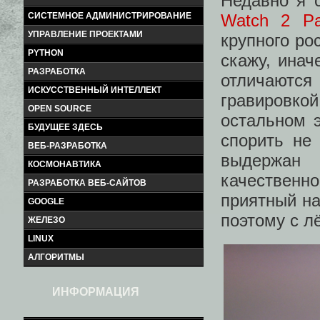
Недавно я 
Watch 2 P
СИСТЕМНОЕ АДМИНИСТРИРОВАНИЕ
УПРАВЛЕНИЕ ПРОЕКТАМИ
крупного ро
PYTHON
скажу, инач
РАЗРАБОТКА
отличаютс
ИСКУССТВЕННЫЙ ИНТЕЛЛЕКТ
гравировко
OPEN SOURCE
остальном 
БУДУЩЕЕ ЗДЕСЬ
спорить не 
ВЕБ-РАЗРАБОТКА
выдержан 
КОСМОНАВТИКА
качествен
РАЗРАБОТКА ВЕБ-САЙТОВ
приятный на
GOOGLE
поэтому с л
ЖЕЛЕЗО
LINUX
АЛГОРИТМЫ
ИНФОРМАЦИЯ