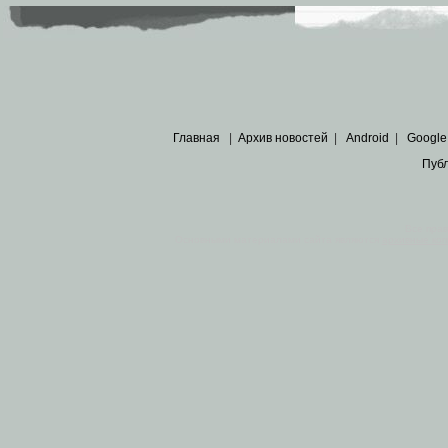
Главная
|
Архив новостей
|
Android
|
Google
Пуб
Все пра
Основными материалами сайта являются
архивные ко