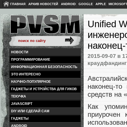
ГЛАВНАЯ
АРХИВ НОВОСТЕЙ
ANDROID
GOOGLE
APPLE
MICROSOF
Unified 
инженеро
наконец-
НОВОСТИ
2015-09-07
в 1
ПРОГРАММИРОВАНИЕ
краудфандинг
ИНФОРМАЦИОННАЯ БЕЗОПАСНОСТЬ
ЭТО ИНТЕРЕСНО
Австралийс
НАУЧНО-ПОПУЛЯРНОЕ
наконец-то
ГАДЖЕТЫ И УСТРОЙСТВА ДЛЯ ГИКОВ
средств на 
ТЕКУЧКА
JAVASCRIPT
Как упоми
DIY ИЛИ СДЕЛАЙ САМ
приурочен 
ГАДЖЕТЫ
использов
ANDROID