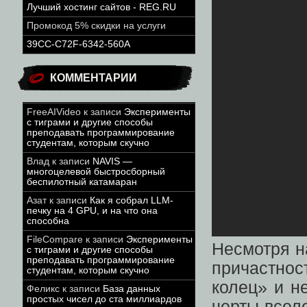
Лучший хостинг сайтов - REG.RU
Промокод 5% скидки на услуги
39CC-C72F-6342-560A
КОММЕНТАРИИ
FreeAIVideo
к записи
Эксперименты
с тиграми и другие способы
преподавать программирование
студентам, которым скучно
Влад
к записи
NAVIS —
многоцелевой быстросборный
беспилотный катамаран
Азат
к записи
Как я собрал LLM-
печку на 4 GPU, и на что она
способна
FileCompare
к записи
Эксперименты
Несмотря на
с тиграми и другие способы
преподавать программирование
причастнос
студентам, которым скучно
колец» и н
Феликс
к записи
База данных
простых чисел до ста миллиардов
черты всел