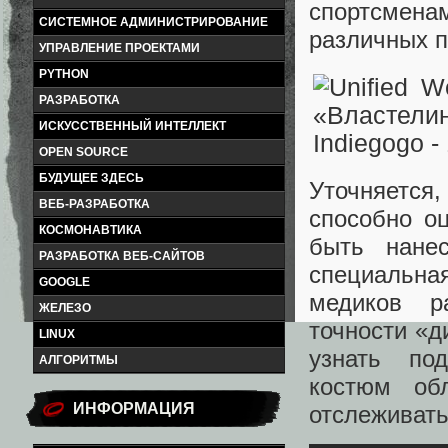
спортсмен
СИСТЕМНОЕ АДМИНИСТРИРОВАНИЕ
различных 
УПРАВЛЕНИЕ ПРОЕКТАМИ
PYTHON
РАЗРАБОТКА
ИСКУССТВЕННЫЙ ИНТЕЛЛЕКТ
OPEN SOURCE
БУДУЩЕЕ ЗДЕСЬ
Уточняется
ВЕБ-РАЗРАБОТКА
способно о
КОСМОНАВТИКА
быть нане
РАЗРАБОТКА ВЕБ-САЙТОВ
специальная
GOOGLE
медиков р
ЖЕЛЕЗО
точности «д
LINUX
узнать по
АЛГОРИТМЫ
костюм об
ИНФОРМАЦИЯ
отслеживать