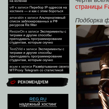
на коленке
страницы F
v4f
к записи
Перебор IP-адресов на
хостинге — и как с этим бороться
amarakin
к записи
Альтернативный
Подборка ф
список заблокированных в РФ
ресурсов Re:filter
ResizeOn
к записи
Эксперименты с
тиграми и другие способы
преподавать программирование
студентам, которым скучно
Text2Vid
к записи
Эксперименты с
тиграми и другие способы
преподавать программирование
студентам, которым скучно
всым
к записи
Развёртывание своего
MTProxy Telegram со статистикой
РЕКОМЕНДУЕМ
REG.RU
надежный хостинг