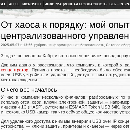
GLE
APPLE
MICROSOFT
ИНФОРМАЦИОННАЯ БЕЗОПАСНОСТЬ
ВЕБ – РАЗР
От хаоса к порядку: мой опыт
централизованного управлен
2025-05-07
в 13:55
, рубрики:
информационная безопасность
,
Сетевое обор
3 года я не писал на Хабр, и вот наконец появился повод верну
Давным давно я рассказывал, что компания, в которой я р
концентратор
. Причина проста — необходимо было обеспеч
всех USB-устройств и удалённый доступ к ним сотруднико
местонахождения.
С чего всё началось
У нас в компании несколько филиалов, разбросанных по р
используются свои ключи электронной защиты – например,
лицензии 1С (HASP), рутокены и ESMART Token USB 64K. Кром
и несколько USB-камер, так что сейчас общее количество устр
Для удаленного доступа к ним мы внедрили USB over IP конц
устройства, — ключи защиты, принтеры и сканеры — через сеть