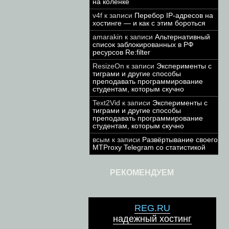
на коленке
v4f
к записи
Перебор IP-адресов на
хостинге — и как с этим бороться
amarakin
к записи
Альтернативный
список заблокированных в РФ
ресурсов Re:filter
ResizeOn
к записи
Эксперименты с
тиграми и другие способы
преподавать программирование
студентам, которым скучно
Text2Vid
к записи
Эксперименты с
тиграми и другие способы
преподавать программирование
студентам, которым скучно
всым
к записи
Развёртывание своего
MTProxy Telegram со статистикой
РЕКОМЕНДУЕМ
REG.RU
надежный хостинг