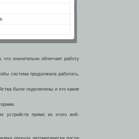
 что значительно облегчает работу
тобы система продолжала работать,
ойства были подключены и кто какие
торами.
х устройств прямо из этого веб-
новка прошла автоматически после