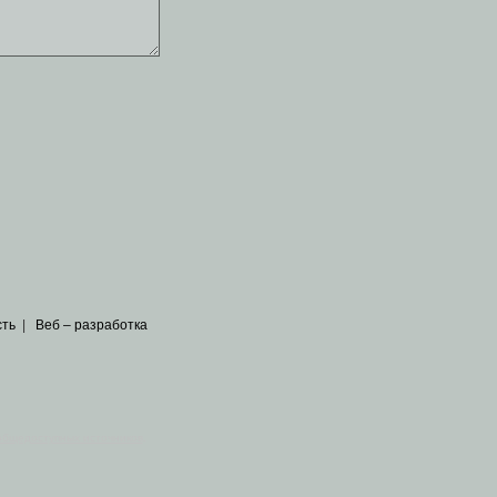
сть
|
Веб – разработка
общедоступных источников
.