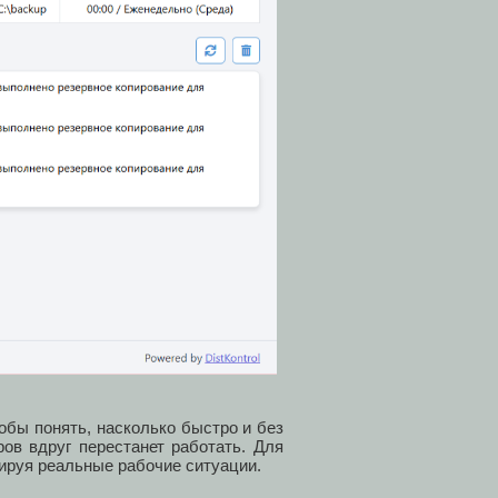
обы понять, насколько быстро и без
ов вдруг перестанет работать. Для
тируя реальные рабочие ситуации.