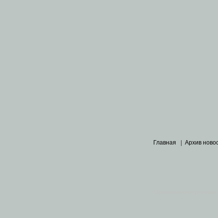
Главная
|
Архив ново
Основными материалами 