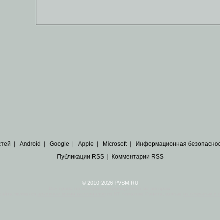
стей
|
Android
|
Google
|
Apple
|
Microsoft
|
Информационная безопасно
Публикации RSS
|
Комментарии RSS
© 2010-2026 PVSM.RU
Все права на материалы принадлежат их авторам.
сайта являются
архивные копии материалов
по ИТ тематике Рунета, взятые
из открытых и 