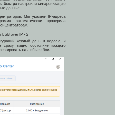
 мы быстро настроили синхронизацию
ные данные.
ентраторов. Мы указали IP-адреса
рамма автоматически проверила
концентраторам.
игураций каждый день и неделю, и
е сразу видно состояние каждого
 реагировать на любые сбои.