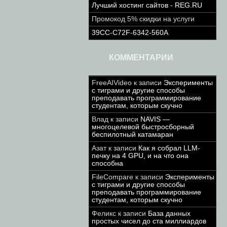
Лучший хостинг сайтов - REG.RU
Промокод 5% скидки на услуги
39CC-C72F-6342-560A
КОММЕНТАРИИ
FreeAIVideo
к записи
Эксперименты
с тиграми и другие способы
преподавать программирование
студентам, которым скучно
Влад
к записи
NAVIS —
многоцелевой быстросборный
беспилотный катамаран
Азат
к записи
Как я собрал LLM-
печку на 4 GPU, и на что она
способна
FileCompare
к записи
Эксперименты
с тиграми и другие способы
преподавать программирование
студентам, которым скучно
Феликс
к записи
База данных
простых чисел до ста миллиардов