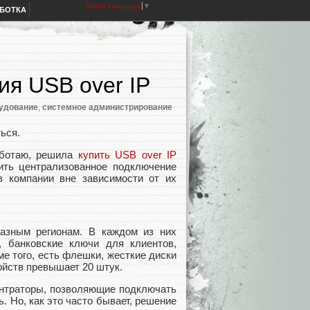
Select Language
▼
АБОТКА
ия USB over IP
удование
,
системное администрирование
ться.
аботаю, решила
купить USB over IP
ить централизованное подключение
в компании вне зависимости от их
азным регионам. В каждом из них
 банковские ключи для клиентов,
е того, есть флешки, жесткие диски
ойств превышает 20 штук.
ентраторы, позволяющие подключать
. Но, как это часто бывает, решение