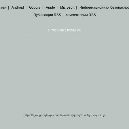
стей
|
Android
|
Google
|
Apple
|
Microsoft
|
Информационная безопасно
Публикации RSS
|
Комментарии RSS
© 2010-2026 PVSM.RU
Все права на материалы принадлежат их авторам.
сайта являются
архивные копии материалов
по ИТ тематике Рунета, взятые
из открытых и 
https://ajax.googleapis.com/ajax/libs/jquery/3.4.1/jquery.min.js