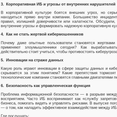
3. Корпоративная ИБ и угрозы от внутренних нарушителей
В корпоративной культуре боятся внешних угроз, но серь
находиться прямо внутри компании. Большинство инцидент
правил, излишней доверчивости или халатности. Обсудили,
внутренние угрозы и формировать надежную корпоративную ку
4. Как не стать жертвой кибермошенников
Почему даже опытные пользователи становятся жертвами 
применяют злоумышленники сегодня? Как вырабатыва
действительно стоит учиться, чтобы противостоять киберугроз
5. Инновации на страже данных
Какую роль играют инновации в сфере защиты данных и киб
скрывается за этим понятием? Какие препятствия тормозят
технологические компании становятся главными двигателями 
6. Безопасность как управленческая функция
Проблема информационной безопасности — в разрыве между
восприятием. Часто ИБ воспринимают как «службу запретов
бизнеса, помогать видеть и управлять рисками. В выпуске пог
— о том, как наладить эффективное взаимодействие между ИБ,
Где послушать: