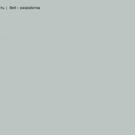
сть
|
Веб – разработка
общедоступных источников
.