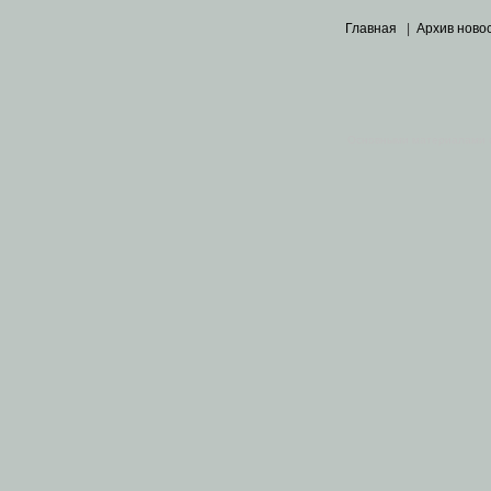
Главная
|
Архив ново
Основными материалами 