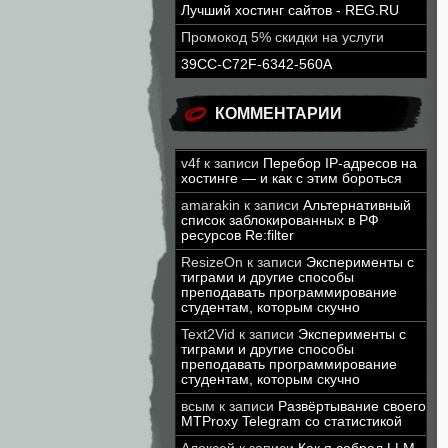
Лучший хостинг сайтов - REG.RU
Промокод 5% скидки на услуги
39CC-C72F-6342-560A
КОММЕНТАРИИ
v4f
к записи
Перебор IP-адресов на
хостинге — и как с этим бороться
amarakin
к записи
Альтернативный
список заблокированных в РФ
ресурсов Re:filter
ResizeOn
к записи
Эксперименты с
тиграми и другие способы
преподавать программирование
студентам, которым скучно
Text2Vid
к записи
Эксперименты с
тиграми и другие способы
преподавать программирование
студентам, которым скучно
всым
к записи
Развёртывание своего
MTProxy Telegram со статистикой