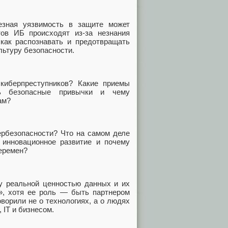
езная уязвимость в защите может
ов ИБ происходят из-за незнания
 как распознавать и предотвращать
льтуру безопасности.
киберпреступников? Какие приемы
ть безопасные привычки и чему
ам?
ербезопасности? Что на самом деле
 инновационное развитие и почему
перемен?
 реальной ценностью данных и их
», хотя ее роль — быть партнером
оворили не о технологиях, а о людях
 IT и бизнесом.