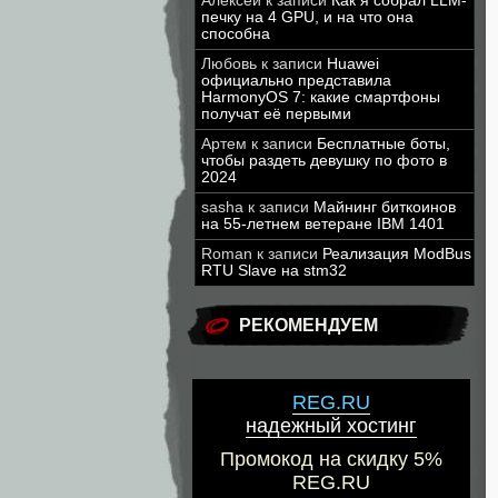
Алексей
к записи
Как я собрал LLM-
печку на 4 GPU, и на что она
способна
Любовь
к записи
Huawei
официально представила
HarmonyOS 7: какие смартфоны
получат её первыми
Артем
к записи
Бесплатные боты,
чтобы раздеть девушку по фото в
2024
sasha
к записи
Майнинг биткоинов
на 55-летнем ветеране IBM 1401
Roman
к записи
Реализация ModBus
RTU Slave на stm32
РЕКОМЕНДУЕМ
REG.RU
надежный хостинг
Промокод на скидку 5%
REG.RU