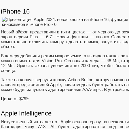
iPhone 16
Новый айфон представили в пяти цветах — от черного до розо
экран версии Plus — 6.7". Новая функция — кнопка Camera 
моментально включить камеру, сделать снимок, запустить ви
объект.
В камеру добавили режим макросъемки, а из видео гаджет авто
можно снимать для Vision Pro. Основная камера — 48 Мп, в
12 Мп. Яркость экрана увеличили до 2000 нит, чтобы было
солнца.
Также на корпус вернули кнопку Action Button, которую можно
словам представителей Apple, новая модель будет работать на
можно будет запускать адаптированные ААА-игры. В устройств
Цена:
от $799.
Apple Intelligence
Искусственный интеллект от Apple основан сразу на нескольки
благодаря чипу A18. AI будет адаптироваться под пове