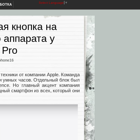
Select Language
▼
АБОТКА
ая кнопка на
о аппарата у
 Pro
phone16
техники от компании Apple. Команда
 и умных часов. Отдельный блок был
gence. Но главный акцент компания
щный смартфон из всех, который они