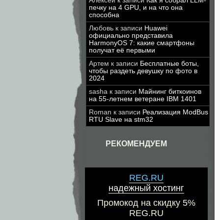
Алексей
к записи
Как я собрал LLM-
печку на 4 GPU, и на что она
способна
Любовь
к записи
Huawei
официально представила
HarmonyOS 7: какие смартфоны
получат её первыми
Артем
к записи
Бесплатные боты,
чтобы раздеть девушку по фото в
2024
sasha
к записи
Майнинг биткоинов
на 55-летнем ветеране IBM 1401
Roman
к записи
Реализация ModBus
RTU Slave на stm32
РЕКОМЕНДУЕМ
REG.RU
надежный хостинг
Промокод на скидку 5%
REG.RU