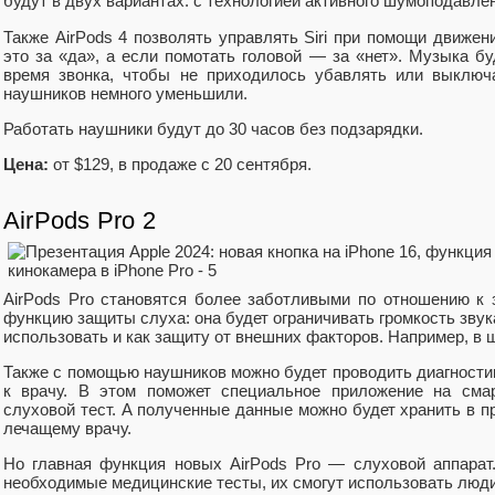
будут в двух вариантах: с технологией активного шумоподавле
Также AirPods 4 позволять управлять Siri при помощи движени
это за «да», а если помотать головой — за «нет». Музыка б
время звонка, чтобы не приходилось убавлять или выключ
наушников немного уменьшили.
Работать наушники будут до 30 часов без подзарядки.
Цена:
от $129, в продаже с 20 сентября.
AirPods Pro 2
AirPods Pro становятся более заботливыми по отношению к 
функцию защиты слуха: она будет ограничивать громкость звук
использовать и как защиту от внешних факторов. Например, в
Также с помощью наушников можно будет проводить диагности
к врачу. В этом поможет специальное приложение на смар
слуховой тест. А полученные данные можно будет хранить в 
лечащему врачу.
Но главная функция новых AirPods Pro — слуховой аппарат
необходимые медицинские тесты, их смогут использовать люди