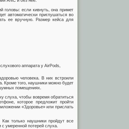
ния ANC и без нее.
й головы: если кивнуть, она примет
удет автоматически приглушаться во
ать ее вручную. Размер кейса для
здоровью человека. В них встроили
а. Кроме того, наушники можно будет
 шумных помещениях.
ку слуха, чтобы вовремя обратиться
тфоне, которое предложит пройти
приложении «Здоровье» или прислать
. Как только наушники пройдут все
 с умеренной потерей слуха.