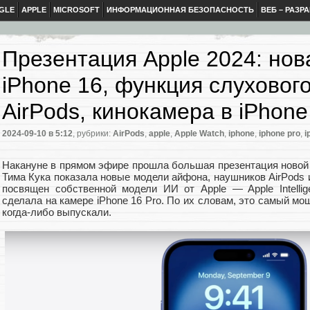
GLE
APPLE
MICROSOFT
ИНФОРМАЦИОННАЯ БЕЗОПАСНОСТЬ
ВЕБ – РАЗР
Презентация Apple 2024: нов
iPhone 16, функция слуховог
AirPods, кинокамера в iPhone
2024-09-10
в 5:12
, рубрики:
AirPods
,
apple
,
Apple Watch
,
iphone
,
iphone pro
,
i
Накануне в прямом эфире прошла большая презентация новой 
Тима Кука показала новые модели айфона, наушников AirPods
посвящен собственной модели ИИ от Apple — Apple Intelli
сделала на камере iPhone 16 Pro. По их словам, это самый мо
когда-либо выпускали.