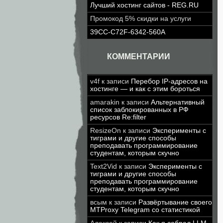
Лучший хостинг сайтов - REG.RU
Промокод 5% скидки на услуги
39CC-C72F-6342-560A
КОММЕНТАРИИ
v4f
к записи
Перебор IP-адресов на
хостинге — и как с этим бороться
amarakin
к записи
Альтернативный
список заблокированных в РФ
ресурсов Re:filter
ResizeOn
к записи
Эксперименты с
тиграми и другие способы
преподавать программирование
студентам, которым скучно
Text2Vid
к записи
Эксперименты с
тиграми и другие способы
преподавать программирование
студентам, которым скучно
всым
к записи
Развёртывание своего
MTProxy Telegram со статистикой