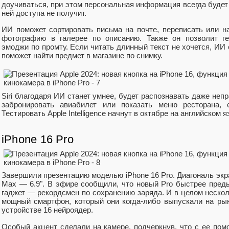
доучиваться, при этом персональная информация всегда будет 
ней доступа не получит.
ИИ поможет сортировать письма на почте, переписать или на
фотографию в галерее по описанию. Также он позволит ген
эмоджи по промту. Если читать длинный текст не хочется, ИИ
поможет найти предмет в магазине по снимку.
Siri благодаря ИИ станет умнее, будет распознавать даже не
забронировать авиабилет или показать меню ресторана, 
Тестировать Apple Intelligence начнут в октябре на английском я
iPhone 16 Pro
Завершили презентацию моделью iPhone 16 Pro. Диагональ экра
Max — 6.9". В эфире сообщили, что новый Pro быстрее преды
гаджет — рекордсмен по сохранению заряда. И в целом нескол
мощный смартфон, который они когда-либо выпускали на рыно
устройстве 16 нейроядер.
Особый акцент сделали на камере, подчеркнув, что с ее по