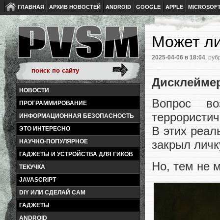
ГЛАВНАЯ
АРХИВ НОВОСТЕЙ
ANDROID
GOOGLE
APPLE
MICROSOF
Может ли
2025-04-06
в 18:04
, руб
Дисклейме
НОВОСТИ
Вопрос в
ПРОГРАММИРОВАНИЕ
террористич
ИНФОРМАЦИОННАЯ БЕЗОПАСНОСТЬ
В этих реал
ЭТО ИНТЕРЕСНО
НАУЧНО-ПОПУЛЯРНОЕ
закрыл личк
ГАДЖЕТЫ И УСТРОЙСТВА ДЛЯ ГИКОВ
Но, тем не 
ТЕКУЧКА
JAVASCRIPT
DIY ИЛИ СДЕЛАЙ САМ
ГАДЖЕТЫ
ANDROID