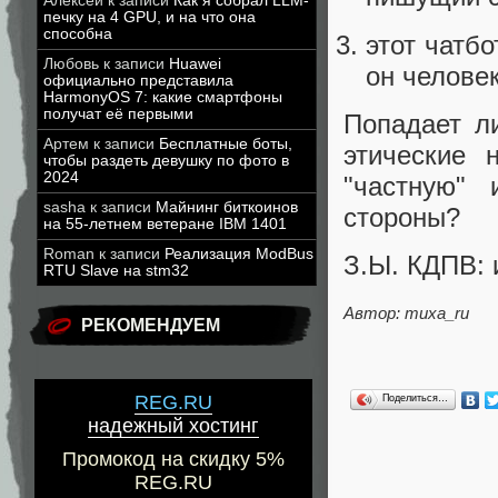
Алексей
к записи
Как я собрал LLM-
печку на 4 GPU, и на что она
способна
этот чатбо
Любовь
к записи
Huawei
он человек
официально представила
HarmonyOS 7: какие смартфоны
получат её первыми
Попадает ли
Артем
к записи
Бесплатные боты,
этические 
чтобы раздеть девушку по фото в
2024
"частную"
sasha
к записи
Майнинг биткоинов
стороны?
на 55-летнем ветеране IBM 1401
Roman
к записи
Реализация ModBus
З.Ы. КДПВ: 
RTU Slave на stm32
Автор: muxa_ru
РЕКОМЕНДУЕМ
REG.RU
Поделиться…
надежный хостинг
Промокод на скидку 5%
REG.RU