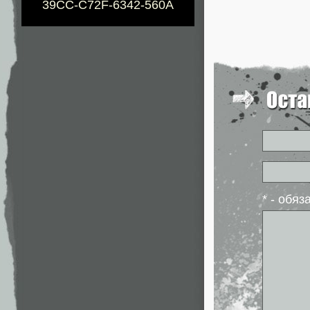
39CC-C72F-6342-560A
* - обя