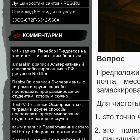
Лучший хостинг сайтов - REG.RU
Промокод 5% скидки на услуги
39CC-C72F-6342-560A
КОММЕНТАРИИ
v4f
к записи
Перебор IP-адресов на
хостинге — и как с этим бороться
Вопрос
amarakin
к записи
Альтернативный
список заблокированных в РФ
Предположи
ресурсов Re:filter
почта, мес
ResizeOn
к записи
Эксперименты с
тиграми и другие способы
замаскирова
преподавать программирование
студентам, которым скучно
Для чистоты
Text2Vid
к записи
Эксперименты с
тиграми и другие способы
преподавать программирование
это точно 
студентам, которым скучно
всым
к записи
Развёртывание своего
это полн
MTProxy Telegram со статистикой
пишущий с