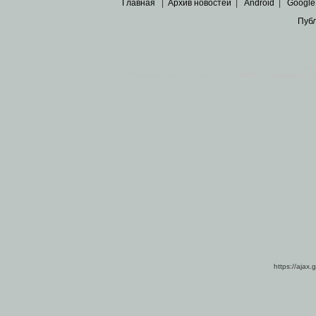
Главная
|
Архив новостей
|
Android
|
Google
Пуб
Все пра
Основными материалами сайта являются
архивные ко
https://ajax.