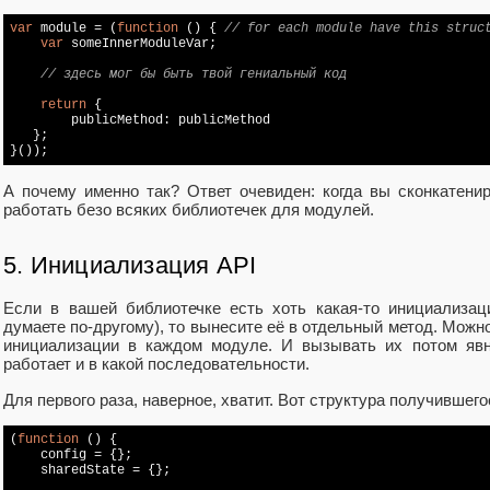
var
module
 = (
function
 (
) 
{ 
// for each module have this struc
var
 someInnerModuleVar;

// здесь мог бы быть твой гениальный код
return
 {

        publicMethod: publicMethod

   };

}());
А почему именно так? Ответ очевиден: когда вы сконкатенир
работать безо всяких библиотечек для модулей.
5. Инициализация API
Если в вашей библиотечке есть хоть какая-то инициализац
думаете по-другому), то вынесите её в отдельный метод. Можн
инициализации в каждом модуле. И вызывать их потом явн
работает и в какой последовательности.
Для первого раза, наверное, хватит. Вот структура получившег
(
function
 (
) 
{

    config = {}; 

    sharedState = {}; 
