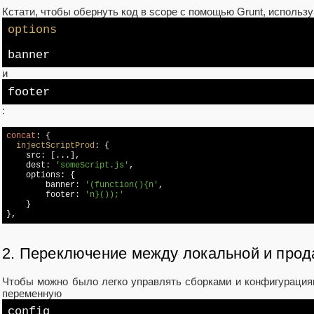
Кстати, чтобы обернуть код в scope с помощью Grunt, использу
options
banner
и
footer
:
concat
: {

injectScriptProd
: {

    src: [...],

    dest: 
'someScript.js'
,

    options: {

        banner: 
'(function(){n'
,

        footer: 
'n}());'
    }

},
2. Переключение между локальной и про
Чтобы можно было легко управлять сборками и конфигурациям
переменную
config