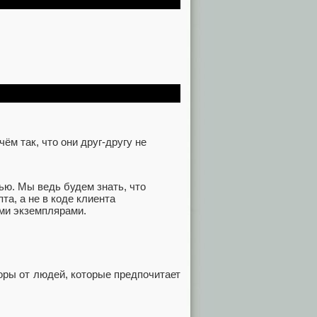
ём так, что они друг-другу не
ью. Мы ведь будем знать, что
та, а не в коде клиента
еми экземплярами.
доры от людей, которые предпочитает