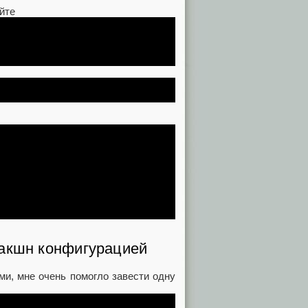
йте
дакшн конфигурацией
и, мне очень помогло завести одну