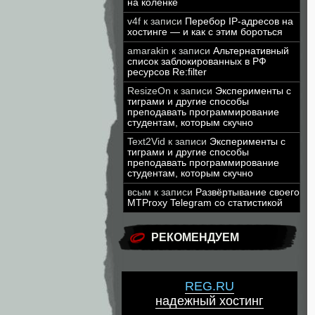
на коленке
v4f
к записи
Перебор IP-адресов на
хостинге — и как с этим бороться
amarakin
к записи
Альтернативный
список заблокированных в РФ
ресурсов Re:filter
ResizeOn
к записи
Эксперименты с
тиграми и другие способы
преподавать программирование
студентам, которым скучно
Text2Vid
к записи
Эксперименты с
тиграми и другие способы
преподавать программирование
студентам, которым скучно
всым
к записи
Развёртывание своего
MTProxy Telegram со статистикой
РЕКОМЕНДУЕМ
REG.RU
надежный хостинг