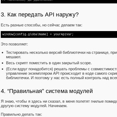
// Маленький, да удаленький!
3. Как передать API наружу?
Есть разные способы, но сейчас делаем так:
window
[config.globalName] = yourApiVar;
Это позволяет:
Тестировать несколько версий библиотечки на странице, прич
мешают.
Весь скрипт поместить в один закрытый scope.
(Если вдруг понадобится) решать проблемы с совместимост
управление экземпляром API происходит в коде самого скрип
библиотечки. И поэтому у нас есть полный контроль над вс
4. “Правильная” система модулей
Я знаю, чтобы я здесь ни сказал, в меня полетят гнилые поми
другую систему модулей. Начинаем.
Правильно делать так: