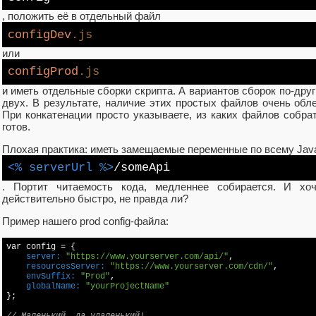
, положить её в отдельный файл
configDev
.js
или
configProd
.js
и иметь отдельные сборки скрипта. А вариантов сборок по-др
двух. В результате, наличие этих простых файлов очень облег
При конкатенации просто указываете, из каких файлов собра
готов.
Плохая практика: иметь замещаемые переменные по всему Java
<% serverUrl %>
/someApi
. Портит читаемость кода, медленнее собирается. И хоч
действительно быстро, не правда ли?
Пример нашего prod config-файла:
    server:
"https://www.yourserver.com/api/"
    resourcesServer:
"https://www.yourserver.com/cdn/"
    envSuffix:
"Prod"
    globalName:
"yourProjectName"
}; 
