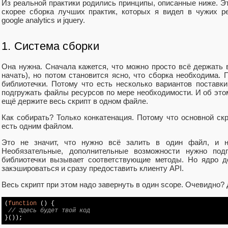
Из реальной практики родились принципы, описанные ниже. Э
скорее сборка лучших практик, которых я видел в чужих р
google analytics и jquery.
1. Система сборки
Она нужна. Сначала кажется, что можно просто всё держать 
начать), но потом становится ясно, что сборка необходима.
библиотечки. Потому что есть несколько вариантов поставки
подгружать файлы ресурсов по мере необходимости. И об этом
ещё держите весь скрипт в одном файле.
Как собирать? Только конкатенация. Потому что основной ск
есть одним файлом.
Это не значит, что нужно всё залить в один файл, и н
Необязательные, дополнительные возможности нужно подг
библиотечки вызывает соответствующие методы. Но ядро д
закэшироваться и сразу предоставить клиенту API.
Весь скрипт при этом надо завернуть в один scope. Очевидно? 
(
function
 (
) 
{

// Здесь будет твой код
}());