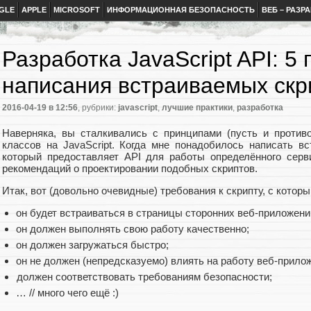
GLE
APPLE
MICROSOFT
ИНФОРМАЦИОННАЯ БЕЗОПАСНОСТЬ
ВЕБ – РАЗР
Разработка JavaScript API: 5
написания встраиваемых скр
2016-04-19
в 12:56
, рубрики:
javascript
,
лучшие практики
,
разработка
Наверняка, вы сталкивались с принципами (пусть и против
классов на JavaScript. Когда мне понадобилось написать вс
который предоставляет API для работы определённого серв
рекомендаций о проектировании подобных скриптов.
Итак, вот (довольно очевидные) требования к скрипту, с котор
он будет встраиваться в страницы сторонних веб-приложени
он должен выполнять свою работу качественно;
он должен загружаться быстро;
он не должен (непредсказуемо) влиять на работу веб-прило
должен соответствовать требованиям безопасности;
… // много чего ещё :)