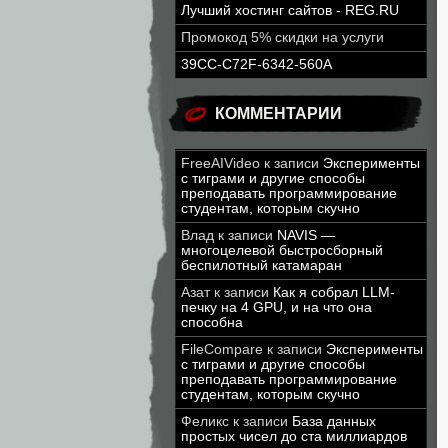
Лучший хостинг сайтов - REG.RU
Промокод 5% скидки на услуги
39CC-C72F-6342-560A
КОММЕНТАРИИ
FreeAIVideo
к записи
Эксперименты
с тиграми и другие способы
преподавать программирование
студентам, которым скучно
Влад
к записи
NAVIS —
многоцелевой быстросборный
беспилотный катамаран
Азат
к записи
Как я собрал LLM-
печку на 4 GPU, и на что она
способна
FileCompare
к записи
Эксперименты
с тиграми и другие способы
преподавать программирование
студентам, которым скучно
Феликс
к записи
База данных
простых чисел до ста миллиардов