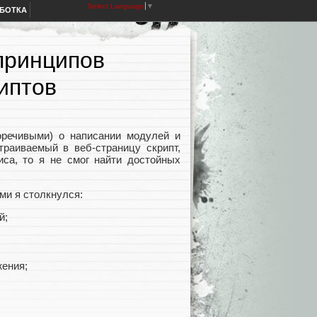
Select Language
▼
АБОТКА
 принципов
иптов
оречивыми) о написании модулей и
траиваемый в веб-страницу cкрипт,
иса, то я не смог найти достойных
ыми я столкнулся:
й;
жения;