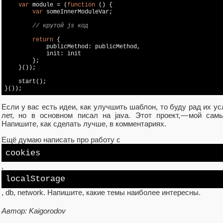
var
module
 = (
function
 (
) 
{ 

var
 someInnerModuleVar;

// крутой js код
return
 {

            publicMethod: publicMethod,

            init: init

        };

    }());

    start();

}());
Если у вас есть идеи, как улучшить шаблон, то буду рад их 
лет, но в основном писал на java. Этот проект, — мой сам
Напишите, как сделать лучше, в комментариях.
Ещё думаю написать про работу с
cookies
,
local
Storage
, db, network. Напишите, какие темы наиболее интересны.
Автор: Kaigorodov