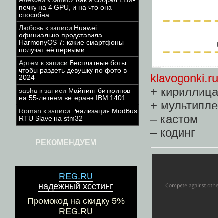
Алексей
к записи
Как я собрал LLM-
печку на 4 GPU, и на что она
способна
Любовь
к записи
Huawei
официально представила
HarmonyOS 7: какие смартфоны
получат её первыми
Артем
к записи
Бесплатные боты,
чтобы раздеть девушку по фото в
klavogonki.ru
2024
+ кириллица
sasha
к записи
Майнинг биткоинов
на 55-летнем ветеране IBM 1401
+ мультипле
Roman
к записи
Реализация ModBus
– кастом
RTU Slave на stm32
– кодинг
РЕКОМЕНДУЕМ
REG.RU
надежный хостинг
Промокод на скидку 5%
REG.RU