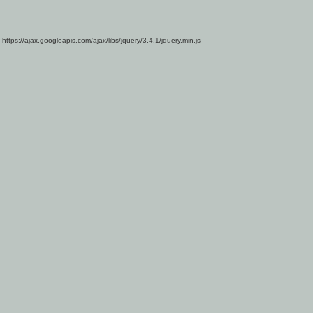
https://ajax.googleapis.com/ajax/libs/jquery/3.4.1/jquery.min.js