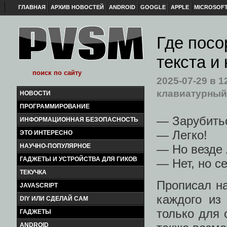
ГЛАВНАЯ
АРХИВ НОВОСТЕЙ
ANDROID
GOOGLE
APPLE
MICROSOF
Где посо
текста и
2025-07-29
в 1
клавиатурный
НОВОСТИ
ПРОГРАММИРОВАНИЕ
— Зарубитьс
ИНФОРМАЦИОННАЯ БЕЗОПАСНОСТЬ
— Легко!
ЭТО ИНТЕРЕСНО
НАУЧНО-ПОПУЛЯРНОЕ
— Но везде 
ГАДЖЕТЫ И УСТРОЙСТВА ДЛЯ ГИКОВ
— Нет, но с
ТЕКУЧКА
Прописал на
JAVASCRIPT
каждого из
DIY ИЛИ СДЕЛАЙ САМ
только для 
ГАДЖЕТЫ
ANDROID