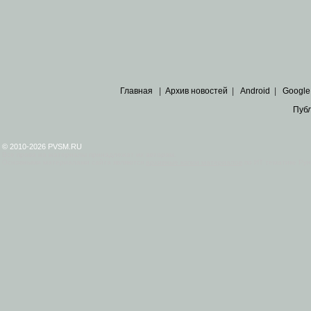
Главная
|
Архив новостей
|
Android
|
Google
Пуб
© 2010-2026 PVSM.RU
Все права на материалы принадлежат их авторам.
Основными материалами сайта являются
архивные копии материалов
по ИТ тематике Рун