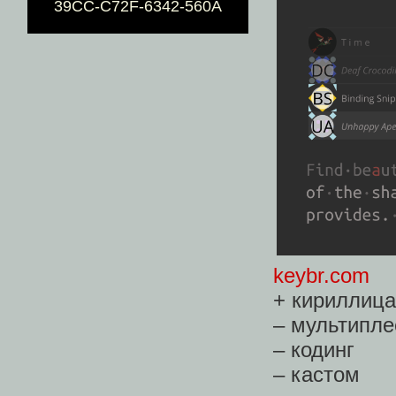
39CC-C72F-6342-560A
keybr.com
+ кириллица
– мультипле
– кодинг
– кастом