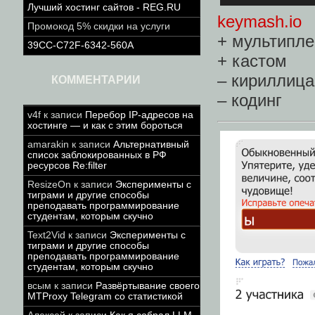
Лучший хостинг сайтов - REG.RU
keymash.io
Промокод 5% скидки на услуги
+ мультипле
39CC-C72F-6342-560A
+ кастом
– кириллица
КОММЕНТАРИИ
– кодинг
v4f
к записи
Перебор IP-адресов на
хостинге — и как с этим бороться
amarakin
к записи
Альтернативный
список заблокированных в РФ
ресурсов Re:filter
ResizeOn
к записи
Эксперименты с
тиграми и другие способы
преподавать программирование
студентам, которым скучно
Text2Vid
к записи
Эксперименты с
тиграми и другие способы
преподавать программирование
студентам, которым скучно
всым
к записи
Развёртывание своего
MTProxy Telegram со статистикой