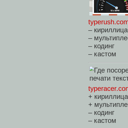
typerush.co
– кириллица
– мультипле
– кодинг
– кастом
typeracer.co
+ кириллица
+ мультипле
– кодинг
– кастом