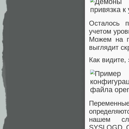
Осталось п
учетом уров
Можем на пр
выглядит ск
Как видите,
Переменны
определяютс
нашем сл
SYSLOGD_O