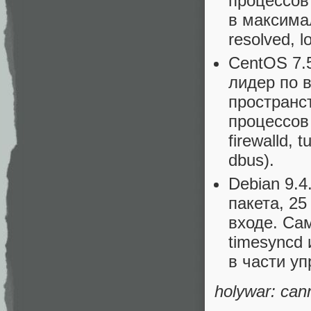
процессов
в максима
resolved, l
CentOS 7.5
лидер по 
пространс
процессов
firewalld, t
dbus).
Debian 9.4
пакета, 25
входе. Сам
timesyncd
в части у
holywar: can