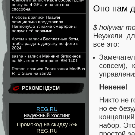
Алексей
к записи
Как я собрал LLM-
печку на 4 GPU, и на что она
Оно нам д
способна
Любовь
к записи
Huawei
официально представила
$ holywar mo
HarmonyOS 7: какие смартфоны
получат её первыми
Неужели дл
Артем
к записи
Бесплатные боты,
все это:
чтобы раздеть девушку по фото в
2024
Замечател
sasha
к записи
Майнинг биткоинов
на 55-летнем ветеране IBM 1401
совсем), 
Roman
к записи
Реализация ModBus
управлени
RTU Slave на stm32
Ненене!
РЕКОМЕНДУЕМ
Никто не г
но ее безу
REG.RU
надежный хостинг
концепций
набор. Эт
Промокод на скидку 5%
REG.RU
простой за