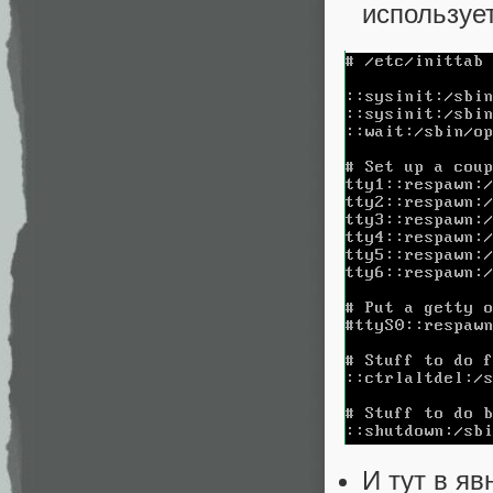
использует 
И тут в яв