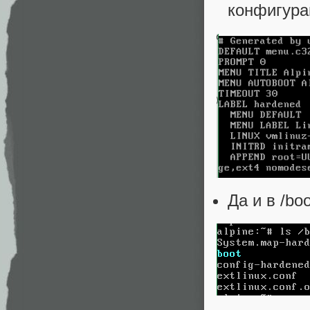
конфигурац
Да и в /bo