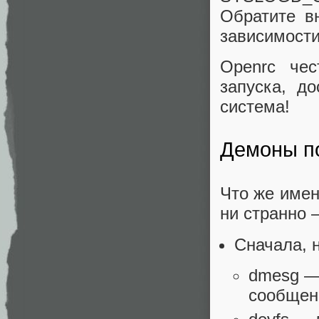
Обратите в
зависимости
Openrc чес
запуска, до
система!
Демоны п
Что же имен
ни странно 
Сначала, н
dmesg —
сообщени