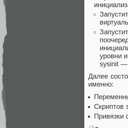
инициализ
Запустит
виртуаль
Запустит
поочере
инициали
уровни и
sysinit —
Далее состо
именно:
Переменных
Скриптов з
Привязки 