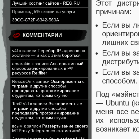
Этот дистр
Лучший хостинг сайтов - REG.RU
причинам:
Промокод 5% скидки на услуги
39CC-C72F-6342-560A
Если вы л
ориентиро
КОММЕНТАРИИ
лишних св
v4f
к записи
Перебор IP-адресов на
Если вы з
хостинге — и как с этим бороться
дистрибут
amarakin
к записи
Альтернативный
список заблокированных в РФ
Если вы з
ресурсов Re:filter
способом.
ResizeOn
к записи
Эксперименты с
тиграми и другие способы
преподавать программирование
Под «мэйнс
студентам, которым скучно
— Ubuntu (к
Text2Vid
к записи
Эксперименты с
тиграми и другие способы
меня все в
преподавать программирование
студентам, которым скучно
их использ
всым
к записи
Развёртывание своего
возникает к
MTProxy Telegram со статистикой