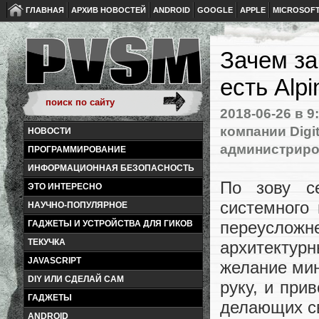
ГЛАВНАЯ
АРХИВ НОВОСТЕЙ
ANDROID
GOOGLE
APPLE
MICROSOF
Зачем за
есть Alpi
2018-06-26
в 9
компании Digit
НОВОСТИ
администрир
ПРОГРАММИРОВАНИЕ
ИНФОРМАЦИОННАЯ БЕЗОПАСНОСТЬ
По зову се
ЭТО ИНТЕРЕСНО
системного 
НАУЧНО-ПОПУЛЯРНОЕ
переусло
ГАДЖЕТЫ И УСТРОЙСТВА ДЛЯ ГИКОВ
ТЕКУЧКА
архитектур
JAVASCRIPT
желание мин
DIY ИЛИ СДЕЛАЙ САМ
руку, и при
ГАДЖЕТЫ
делающих с
ANDROID