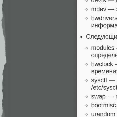
devfs — 
mdev — 
hwdriver
информац
Следующим
modules 
определе
hwclock
времени
sysctl —
/etc/sysct
swap — 
bootmis
urandom 