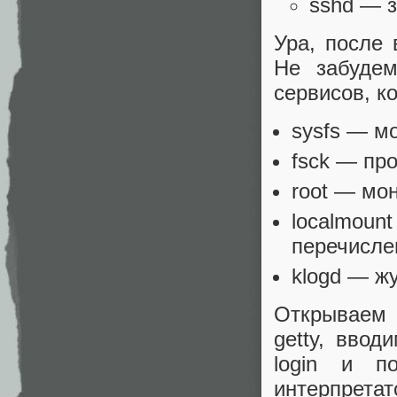
sshd — з
Ура, после 
Не забуде
сервисов, к
sysfs — мо
fsck — пр
root — мо
localmoun
перечислен
klogd — ж
Открываем 
getty, ввод
login и п
интерпрета