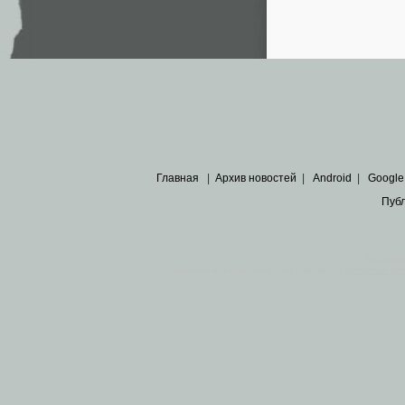
Главная
|
Архив новостей
|
Android
|
Google
Пуб
Все пра
Основными материалами сайта являются
архивные ко