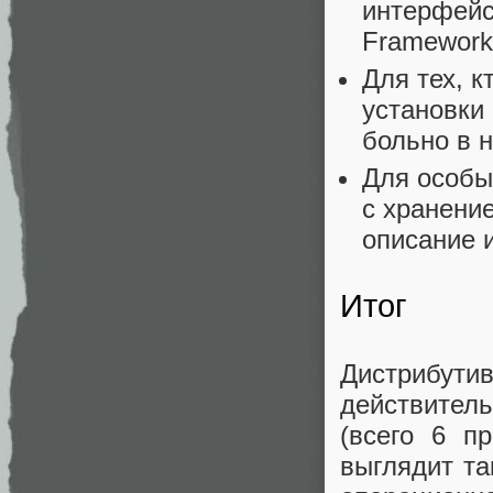
интерфейс,
Framework»
Для тех, к
установки
больно в н
Для особы
с хранени
описание 
Итог
Дистрибути
действител
(всего 6 пр
выглядит та