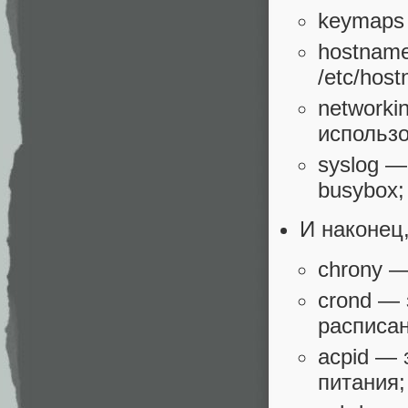
keymaps
hostnam
/etc/hos
networki
использо
syslog —
busybox;
И наконец,
chrony —
crond — 
расписа
acpid — 
питания;