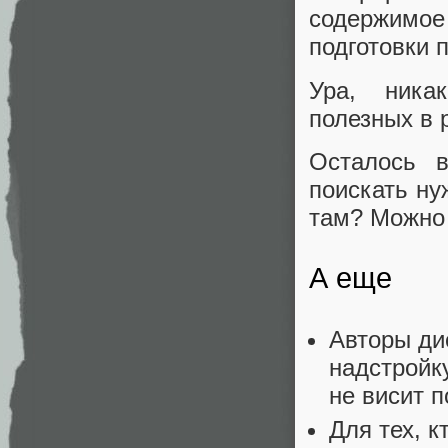
содержимое ф
подготовки 
Ура, ника
полезных в 
Осталось в
поискать ну
там? Можно 
А еще
Авторы ди
надстройку
не висит 
Для тех, к