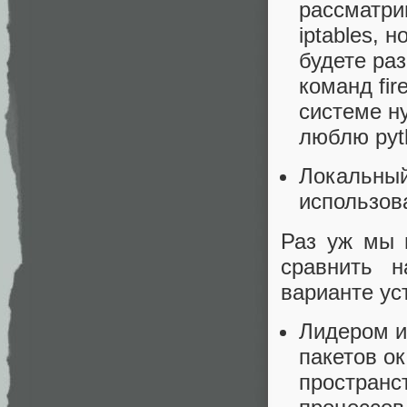
рассматрив
iptables, 
будете ра
команд fir
системе ну
люблю pyth
Локальны
использов
Раз уж мы 
сравнить 
варианте ус
Лидером и
пакетов ок
пространс