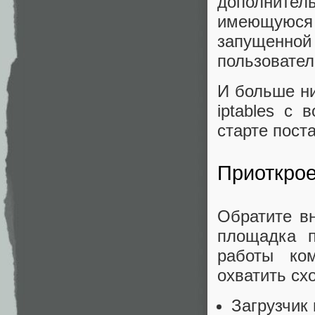
дополнител
имеющуюс
запущенной
пользовател
И больше ни
iptables с
старте поста
Приоткро
Обратите вн
площадка п
работы ко
охватить сх
Загрузчик