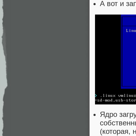
А вот и з
Ядро загру
собственн
(которая, 