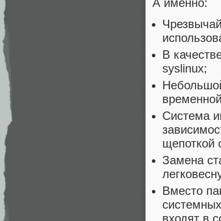
А именно:
Чрезвычай
использова
В качестве
syslinux;
Небольшой
временной
Система и
зависимос
щепоткой 
Замена ст
легковесну
Вместо па
системных
входят в 