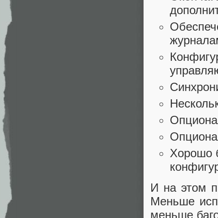
дополни
Обеспеч
журнала
Конфигу
управля
Синхрони
Несколь
Опционал
Опционал
Хорошо 
конфигу
И на этом п
Меньше исп
меньше баго