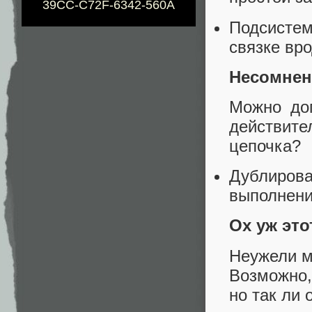
39CC-C72F-6342-560A
Подсисте
связке вро
Несомнен
Можно дог
действите
цепочка?
Дублиро
выполнения
Ох уж это
Неужели м
Возможно,
но так ли