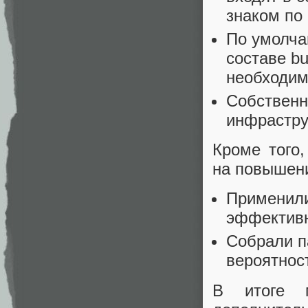
знаком по
По умолча
составе b
необходим
Собственн
инфрастру
Кроме того
на повышен
Применили 
эффективн
Собрали п
вероятнос
В итоге 