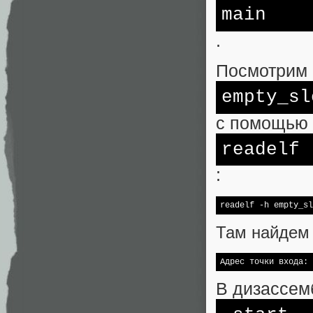
main
.
Посмотрим 
empty_sl
с помощью
readelf
:
readelf -h empty_sl
Там найдем 
Адрес точки входа: 
В дизассем