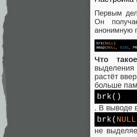
Первым дел
Он получа
анонимную п
brk(
NULL
)          
mmap(
NULL
, 
8192
, PR
Что тако
выделения 
растёт вве
больше пам
brk()
. В выводе
brk(
NULL
не выделяе