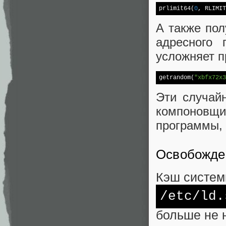
prlimit64(
0
, RLIMIT
А также по
адресного 
усложняет п
getrandom(
"xbfx72x3
Эти случай
компоновщи
программы, 
Освобожде
Кэш систем
/etc/
ld.
больше не 