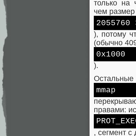
только на 
чем размер 
2055760 
), потому 
(обычно 409
0x1000
).
Остальные 
mmap
перекрыв
правами: и
PROT_EXE
, сегмент с