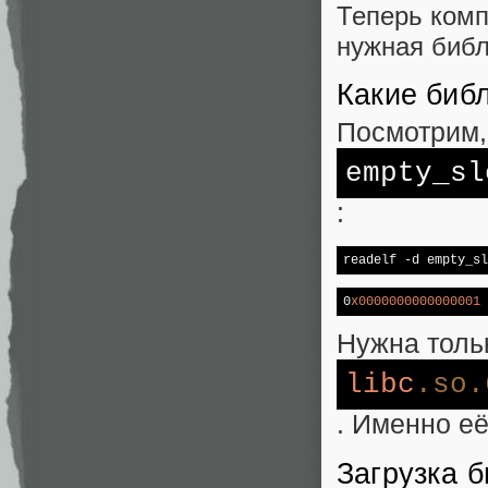
Теперь комп
нужная библ
Какие биб
Посмотрим,
empty_sl
:
readelf 
-d
 empty_sl
0
x0000000000000001
 
Нужна толь
libc
.so
.
. Именно её
Загрузка б