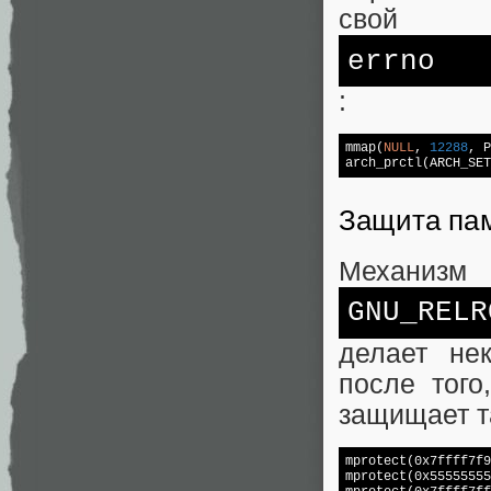
свой
errno
:
mmap(
NULL
, 
12288
, P
arch_prctl(ARCH_SET
Защита па
Механизм
GNU_RELR
делает не
после того
защищает т
mprotect(0x7ffff7f9
mprotect(0x55555555