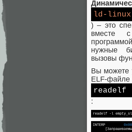
Динамичес
ld-linux
) – это сп
вместе с
программой
нужные би
вызовы фун
Вы можете 
ELF-файле
readelf
:
readelf 
-l
 empty_sl
INTERP         
0x00
      [Запрашиваемы