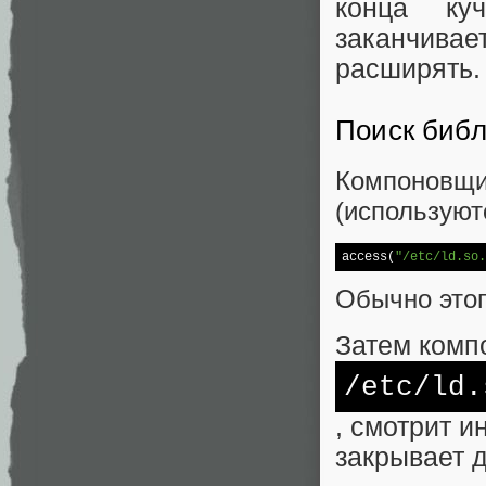
конца ку
заканчива
расширять.
Поиск библ
Компоновщик
(используют
access(
"/etc/ld.so.
Обычно этог
Затем комп
/etc/
ld.
, смотрит 
закрывает 