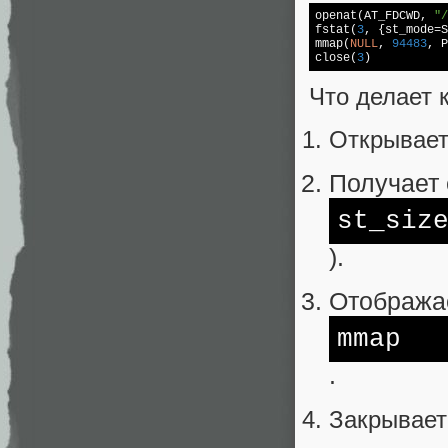
openat(AT_FDCWD, 
"/
fstat(
3
, {st_mode=S
mmap(
NULL
, 
94483
, P
close(
3
)           
Что делает 
Открывает
Получает 
st_siz
).
Отображае
mmap
.
Закрывает