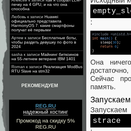
Исходный к
Алексей
к записи
Как я собрал LLM-
печку на 4 GPU, и на что она
способна
empty_sl
Любовь
к записи
Huawei
:
официально представила
HarmonyOS 7: какие смартфоны
получат её первыми
#
include
<unistd.h>
Артем
к записи
Бесплатные боты,
int
main
()
{

чтобы раздеть девушку по фото в
    sleep(
30
);

2024
return
0
;

}
sasha
к записи
Майнинг биткоинов
на 55-летнем ветеране IBM 1401
Она ничег
Roman
к записи
Реализация ModBus
достаточно,
RTU Slave на stm32
Сейчас пр
память.
РЕКОМЕНДУЕМ
Запускаем
REG.RU
Запускаем
надежный хостинг
strace
Промокод на скидку 5%
REG.RU