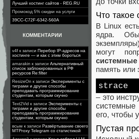
до точки вх
Лучший хостинг сайтов - REG.RU
Промокод 5% скидки на услуги
Что такое 
39CC-C72F-6342-560A
В Linux ест
ядра. Обы
КОММЕНТАРИИ
экземпляры
могут поп
v4f
к записи
Перебор IP-адресов на
хостинге — и как с этим бороться
системны
amarakin
к записи
Альтернативный
память или 
список заблокированных в РФ
ресурсов Re:filter
ResizeOn
к записи
Эксперименты с
strace
тиграми и другие способы
преподавать программирование
– это инстр
студентам, которым скучно
Text2Vid
к записи
Эксперименты с
системные
тиграми и другие способы
его, чтобы 
преподавать программирование
студентам, которым скучно
всым
к записи
Развёртывание своего
Пустая пр
MTProxy Telegram со статистикой