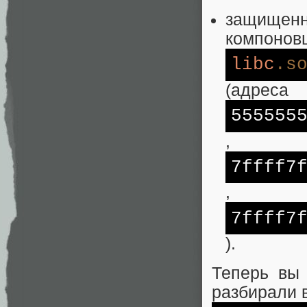
защищенн
компонов
libc
.s
(адреса
555555
,
7ffff7
,
7ffff7
).
Теперь вы 
разбирали 