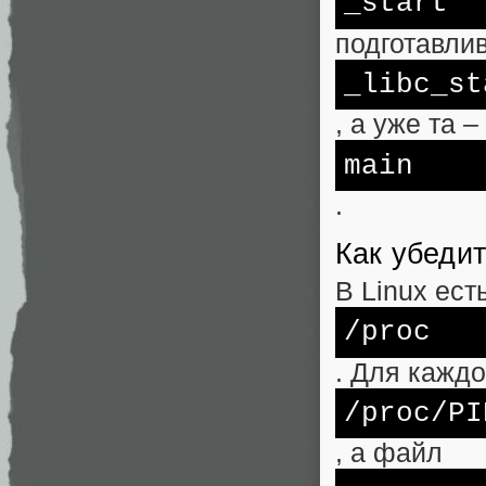
_start
подготавли
_libc_st
, а уже та 
main
.
Как убедит
В Linux ес
/proc
. Для кажд
/proc/
PI
, а файл