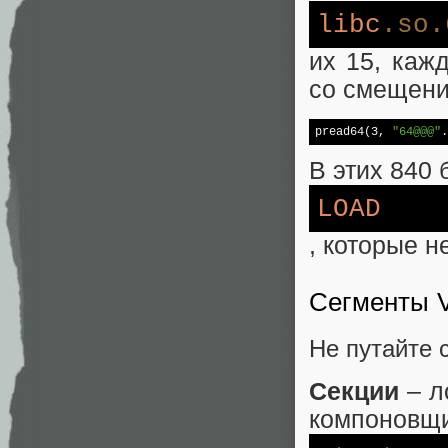
libc
.so
.
их 15, каж
со смещени
pread64(3, 
"64@@@"
.
В этих 840
LOAD
, которые н
Сегменты 
Не путайте 
Секции
– л
компоновщи