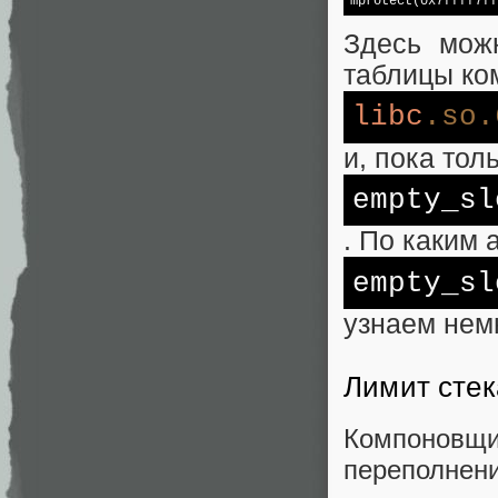
mprotect(0x7ffff7ff
Здесь мож
таблицы ко
libc
.so
.
и, пока то
empty_sl
. По каким
empty_sl
узнаем нем
Лимит стек
Компоновщи
переполнени