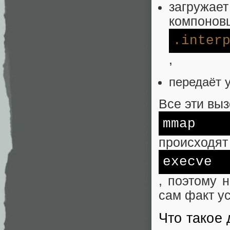
загружа
компоновщ
.inter
,
передаёт 
Все эти вы
mmap
происходя
execve
, поэтому 
сам факт у
Что такое