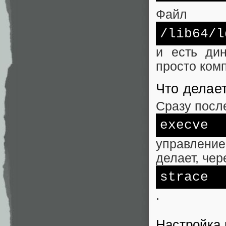
Файл
/lib64/
l
и есть ди
просто ком
Что делае
Сразу посл
execve
управление
делает, чер
strace
.
Настройка