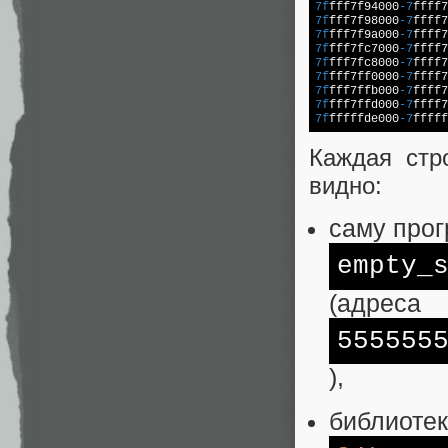
7f
fff7f94000
-7
ffff7
7f
fff7f98000
-7
ffff7
7f
fff7f9a000
-7
ffff7
7f
fff7fc7000
-7
ffff7
7f
fff7fc8000
-7
ffff7
7f
fff7ff0000
-7
ffff7
7f
fff7ffb000
-7
ffff7
7f
fff7ffd000
-7
ffff7
7f
fffffde000
-7
fffff
Каждая стр
видно:
саму про
empty_
(адреса
555555
),
библиотек