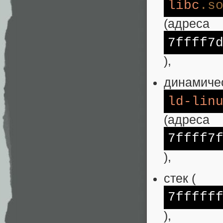
libc
.s
(адреса
7ffff7
),
динамиче
ld-lin
(адреса
7ffff7
),
стек (
7fffff
),