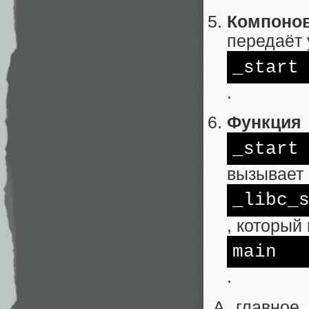
Компоно
передаёт 
_start
.
Функция
_start
вызывает
_libc_
, который
main
.
А главное