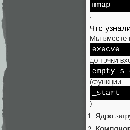
mmap
.
Что узнал
Мы вместе 
execve
до точки вх
empty_sl
(функции
_start
):
Ядро
загр
Компоно