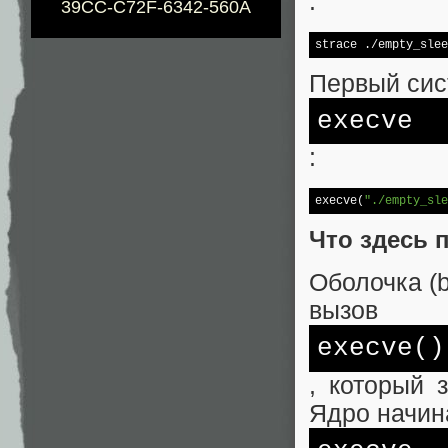
:
39CC-C72F-6342-560A
strace ./empty_slee
Первый сис
execve
:
execve(
"./empty_sle
Что здесь 
Оболочка (
вызов
execve()
, который 
Ядро начин