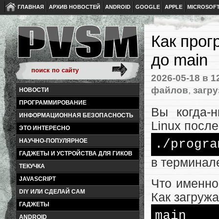
ГЛАВНАЯ
АРХИВ НОВОСТЕЙ
ANDROID
GOOGLE
APPLE
MICROSOF
Как прог
до main
2026-05-18
в 1
файлов
,
загру
НОВОСТИ
ПРОГРАММИРОВАНИЕ
Вы когда-н
ИНФОРМАЦИОННАЯ БЕЗОПАСНОСТЬ
Linux после
ЭТО ИНТЕРЕСНО
./progra
НАУЧНО-ПОПУЛЯРНОЕ
ГАДЖЕТЫ И УСТРОЙСТВА ДЛЯ ГИКОВ
в терминал
ТЕКУЧКА
JAVASCRIPT
Что именно
DIY ИЛИ СДЕЛАЙ САМ
Как загружа
ГАДЖЕТЫ
main
ANDROID