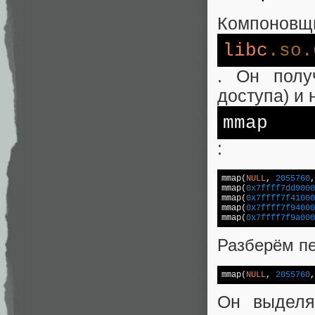
Компоновщи
libc
.so
.
. Он полу
доступа) и
mmap
:
mmap(
NULL
, 
2055760
,
mmap(
0x7ffff7dd9000
mmap(
0x7ffff7f41000
mmap(
0x7ffff7f94000
mmap(
0x7ffff7f9a000
Разберём п
mmap(
NULL
, 
2055760
,
Он выделя