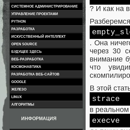
СИСТЕМНОЕ АДМИНИСТРИРОВАНИЕ
? И как на 
УПРАВЛЕНИЕ ПРОЕКТАМИ
Разберемся
PYTHON
РАЗРАБОТКА
empty_sl
ИСКУССТВЕННЫЙ ИНТЕЛЛЕКТ
. Она ничег
OPEN SOURCE
через 30 с
БУДУЩЕЕ ЗДЕСЬ
внимание б
ВЕБ-РАЗРАБОТКА
что увиди
КОСМОНАВТИКА
скомпилиро
РАЗРАБОТКА ВЕБ-САЙТОВ
GOOGLE
В этой ста
ЖЕЛЕЗО
strace
LINUX
АЛГОРИТМЫ
в реальном
ИНФОРМАЦИЯ
execve