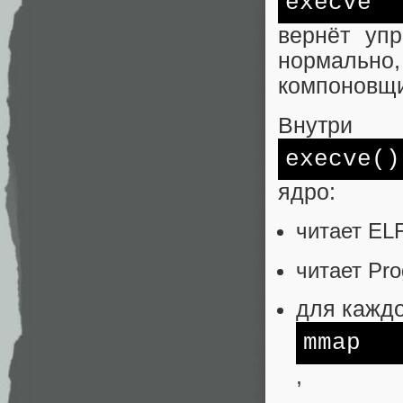
execve
вернёт уп
нормально
компоновщи
Внутри
execve()
ядро:
читает ELF
читает Pr
для кажд
mmap
,