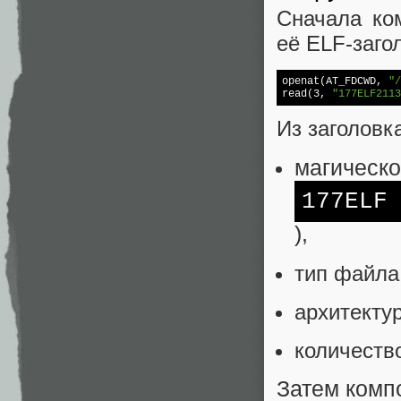
Сначала ко
её ELF-заго
openat(AT_FDCWD, 
"/
read
(3, 
"177ELF2113
Из заголовк
магическо
177ELF
),
тип файла
архитектур
количеств
Затем комп