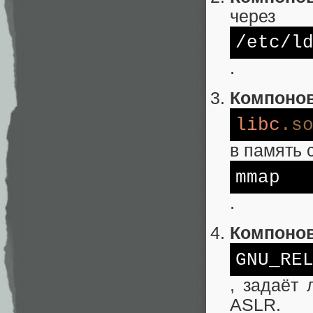
через
/etc/
l
.
Компоно
libc
.s
в память 
mmap
.
Компоно
GNU_RE
, задаёт
ASLR.