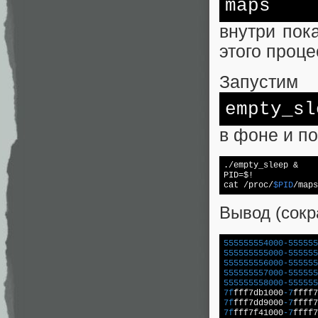
maps
внутри пок
этого проце
Запустим
empty_sl
в фоне и п
./empty_sleep &

PID=$!

cat /proc/
$PID
/maps
Вывод (сокр
555555554000
-555555
555555555000
-555555
555555556000
-555555
555555557000
-555555
555555558000
-555555
7f
fff7db1000
-7
ffff7
7f
fff7dd9000
-7
ffff7
7f
fff7f41000
-7
ffff7