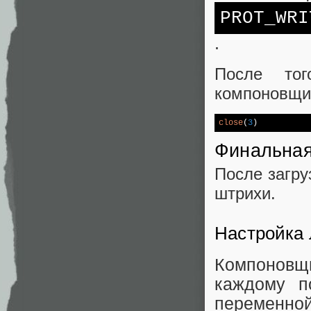
PROT_WRI
.
После тог
компоновщи
close
(
3
)           
Финальная
После загру
штрихи.
Настройка 
Компонов
каждому п
переменно