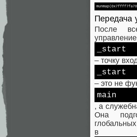
munmap(0x7ffff7fa70
Передача 
После вс
управление
_start
– точку вхо
_start
– это не фу
main
, а служебн
Она подго
глобальных
в