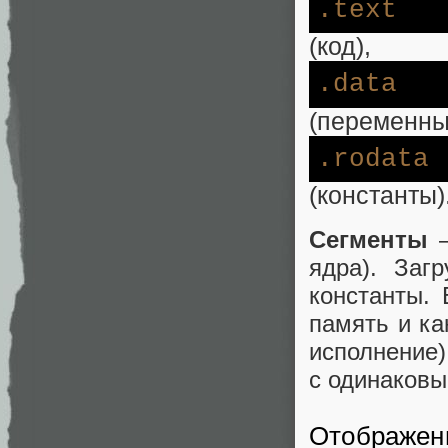
.text
(код),
.data
(переменны
.rodata
(константы)
Сегменты
–
ядра). Заг
константы. 
память и ка
исполнение)
с одинаковы
Отображени