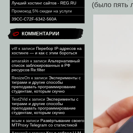
(было пять 
Лучший хостинг сайтов - REG.RU
Промокод 5% скидки на услуги
39CC-C72F-6342-560A
КОММЕНТАРИИ
v4f
к записи
Перебор IP-адресов на
хостинге — и как с этим бороться
amarakin
к записи
Альтернативный
список заблокированных в РФ
ресурсов Re:filter
ResizeOn
к записи
Эксперименты с
тиграми и другие способы
преподавать программирование
студентам, которым скучно
Text2Vid
к записи
Эксперименты с
тиграми и другие способы
преподавать программирование
студентам, которым скучно
всым
к записи
Развёртывание своего
MTProxy Telegram со статистикой