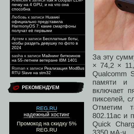
Алексей
к записи
Как я собрал LLM-
печку на 4 GPU, и на что она
способна
Любовь
к записи
Huawei
официально представила
HarmonyOS 7: какие смартфоны
получат её первыми
Артем
к записи
Бесплатные боты,
чтобы раздеть девушку по фото в
2024
За эту сумм
sasha
к записи
Майнинг биткоинов
на 55-летнем ветеране IBM 1401
× 74,2 × 11
Roman
к записи
Реализация ModBus
Qualcomm S
RTU Slave на stm32
памяти и 
РЕКОМЕНДУЕМ
включает п
пикселей, с
Отметим т
REG.RU
802.11ac и 
надежный хостинг
Quick Char
Промокод на скидку 5%
REG.RU
3350 мА·ч.