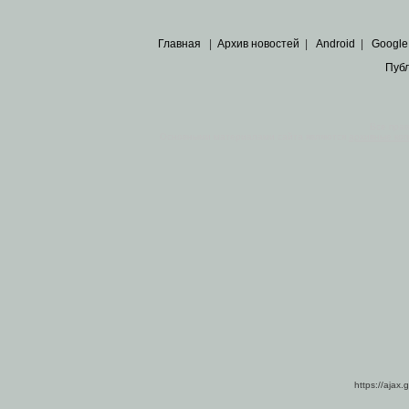
Главная
|
Архив новостей
|
Android
|
Google
Пуб
Все пра
Основными материалами сайта являются
архивные ко
https://ajax.