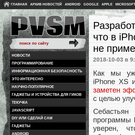
ГЛАВНАЯ
АРХИВ НОВОСТЕЙ
ANDROID
GOOGLE
APPLE
MICROSOF
Разработ
что в iP
не приме
НОВОСТИ
2018-10-03
в 9
ПРОГРАММИРОВАНИЕ
Как мы уж
ИНФОРМАЦИОННАЯ БЕЗОПАСНОСТЬ
ЭТО ИНТЕРЕСНО
iPhone XS
НАУЧНО-ПОПУЛЯРНОЕ
заметен эф
ГАДЖЕТЫ И УСТРОЙСТВА ДЛЯ ГИКОВ
с целью улу
ТЕКУЧКА
Себастьян
JAVASCRIPT
программы H
DIY ИЛИ СДЕЛАЙ САМ
ГАДЖЕТЫ
уверен, ч
ANDROID