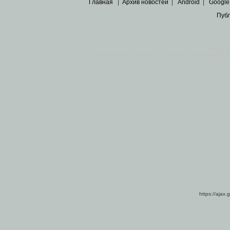
Главная
|
Архив новостей
|
Android
|
Google
Пуб
Все пра
Основными материалами сайта являются
архивные ко
https://ajax.