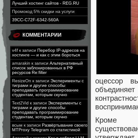
Лучший хостинг сайтов - REG.RU
Промокод 5% скидки на услуги
39CC-C72F-6342-560A
КОММЕНТАРИИ
v4f
к записи
Перебор IP-адресов на
хостинге — и как с этим бороться
amarakin
к записи
Альтернативный
список заблокированных в РФ
ресурсов Re:filter
оцессор в
ResizeOn
к записи
Эксперименты с
тиграми и другие способы
объединяе
преподавать программирование
студентам, которым скучно
контрастно
Text2Vid
к записи
Эксперименты с
воспринимаю
тиграми и другие способы
преподавать программирование
студентам, которым скучно
Кром
всым
к записи
Развёртывание своего
существов
MTProxy Telegram со статистикой
утверждает