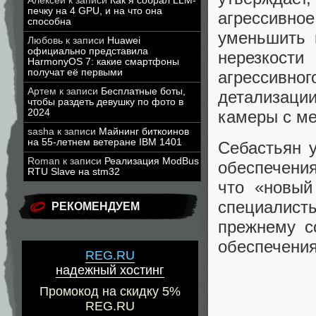
Алексей
к записи
Как я собрал LLM-
печку на 4 GPU, и на что она
агрессивно
способна
уменьшить 
Любовь
к записи
Huawei
официально представила
нерезкости
HarmonyOS 7: какие смартфоны
получат её первыми
агрессив
Артем
к записи
Бесплатные боты,
детализаци
чтобы раздеть девушку по фото в
2024
камеры с м
sasha
к записи
Майнинг биткоинов
на 55-летнем ветеране IBM 1401
Себастьян у
Roman
к записи
Реализация ModBus
обеспечени
RTU Slave на stm32
что «новый
специалист
РЕКОМЕНДУЕМ
прежнему с
обеспечения
REG.RU
надежный хостинг
Промокод на скидку 5%
REG.RU