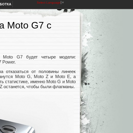
Select Language
▼
АБОТКА
a Moto G7 с
 Moto G7 будет четыре модели:
7 Power.
а отказаться от половины линеек
анутся Moto G, Moto Z и Moto E, а
ть статистике, именно Moto G и Moto
Z останется, чтобы были флагманы.