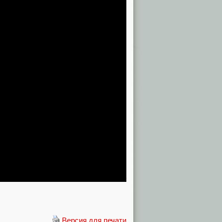
ырез и сохранившийся разъём для
. Согласно слухам, смартфон получит
амяти, основную камеру с датчиками
 мА·ч.
Источник
Версия для печати