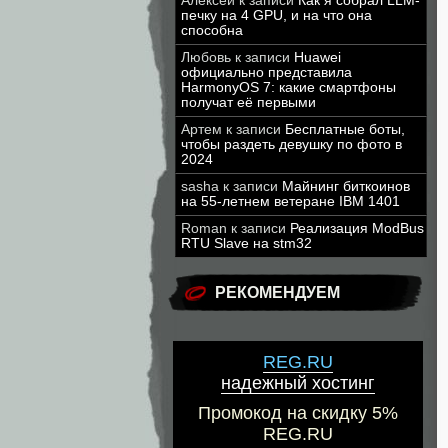
Алексей
к записи
Как я собрал LLM-
печку на 4 GPU, и на что она
способна
Любовь
к записи
Huawei
официально представила
HarmonyOS 7: какие смартфоны
получат её первыми
Артем
к записи
Бесплатные боты,
чтобы раздеть девушку по фото в
2024
sasha
к записи
Майнинг биткоинов
на 55-летнем ветеране IBM 1401
Roman
к записи
Реализация ModBus
RTU Slave на stm32
РЕКОМЕНДУЕМ
REG.RU
надежный хостинг
Промокод на скидку 5%
REG.RU