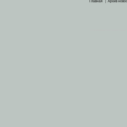
Главная
|
Архив ново
Основными материалами 