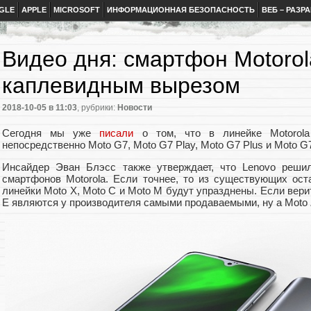
GLE
APPLE
MICROSOFT
ИНФОРМАЦИОННАЯ БЕЗОПАСНОСТЬ
ВЕБ – РАЗР
Видео дня: смартфон Motorol
каплевидным вырезом
2018-10-05
в 11:03
, рубрики:
Новости
Сегодня мы уже
писали
о том, что в линейке Motorola
непосредственно Moto G7, Moto G7 Play, Moto G7 Plus и Moto G
Инсайдер Эван Блэсс также утверждает, что Lenovo решил
смартфонов Motorola. Если точнее, то из существующих ост
линейки Moto X, Moto C и Moto M будут упразднены. Если вери
E являются у производителя самыми продаваемыми, ну а Moto 