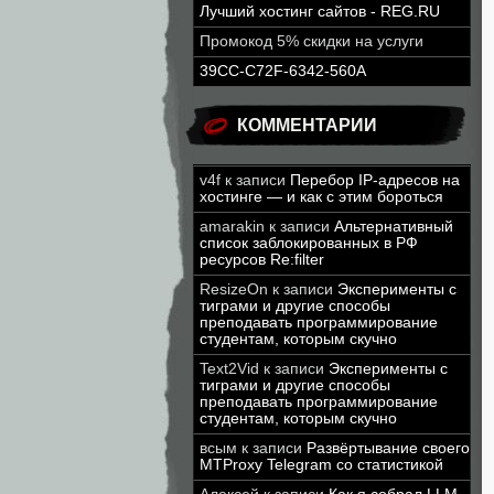
Лучший хостинг сайтов - REG.RU
Промокод 5% скидки на услуги
39CC-C72F-6342-560A
КОММЕНТАРИИ
v4f
к записи
Перебор IP-адресов на
хостинге — и как с этим бороться
amarakin
к записи
Альтернативный
список заблокированных в РФ
ресурсов Re:filter
ResizeOn
к записи
Эксперименты с
тиграми и другие способы
преподавать программирование
студентам, которым скучно
Text2Vid
к записи
Эксперименты с
тиграми и другие способы
преподавать программирование
студентам, которым скучно
всым
к записи
Развёртывание своего
MTProxy Telegram со статистикой