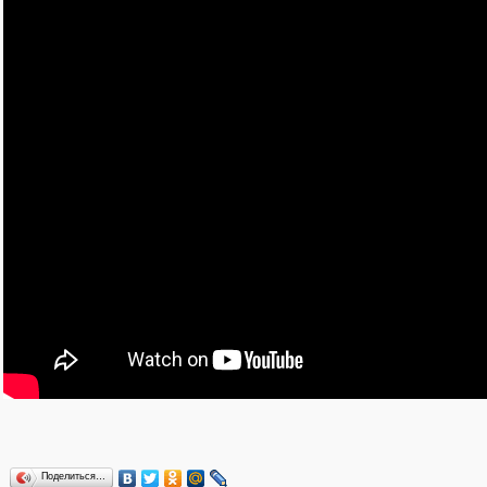
Также можно отметить фирменный дизайн, каплевидный в
наушников. Известно, что габариты составят 157 х 75,3 х 8 мм
экран Full HD+, восьмиядерный CPU, 4 ГБ ОЗУ, 64 ГБ флэш-п
16 и 5 Мп, фронтальную на 12 Мп и аккумулятор ёмкостью 3500
Поделиться…