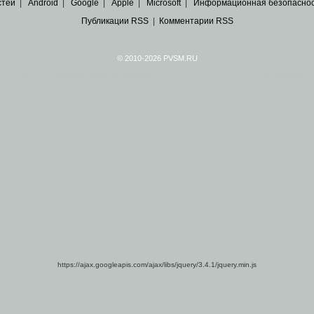
стей
|
Android
|
Google
|
Apple
|
Microsoft
|
Информационная безопасно
Публикации RSS
|
Комментарии RSS
© 2010-2026 PVSM.RU
Все права на материалы принадлежат их авторам.
сайта являются
архивные копии материалов
по ИТ тематике Рунета, взятые
из открытых и 
https://ajax.googleapis.com/ajax/libs/jquery/3.4.1/jquery.min.js