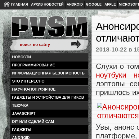
ГЛАВНАЯ
АРХИВ НОВОСТЕЙ
ANDROID
GOOGLE
APPLE
MICROSOF
Анонсиро
отличаю
2018-10-22
в 1
НОВОСТИ
Слухи о то
ПРОГРАММИРОВАНИЕ
ноутбуки н
ИНФОРМАЦИОННАЯ БЕЗОПАСНОСТЬ
ЭТО ИНТЕРЕСНО
лэптопы се
НАУЧНО-ПОПУЛЯРНОЕ
пришлось их
ГАДЖЕТЫ И УСТРОЙСТВА ДЛЯ ГИКОВ
ТЕКУЧКА
JAVASCRIPT
DIY ИЛИ СДЕЛАЙ САМ
Увы, анонс 
ГАДЖЕТЫ
платформе,
ANDROID