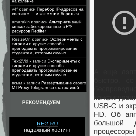
на коленке
v4f
к записи
Перебор IP-адресов на
хостинге — и как с этим бороться
amarakin
к записи
Альтернативный
список заблокированных в РФ
ресурсов Re:filter
ResizeOn
к записи
Эксперименты с
тиграми и другие способы
преподавать программирование
студентам, которым скучно
Text2Vid
к записи
Эксперименты с
тиграми и другие способы
А еще лэпт
преподавать программирование
студентам, которым скучно
быстро, со
всым
к записи
Развёртывание своего
беспровод
MTProxy Telegram со статистикой
конфигурац
РЕКОМЕНДУЕМ
USB-C и экр
HD. Об апп
большой д
REG.RU
надежный хостинг
процессоры 