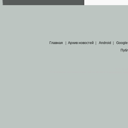
Главная
|
Архив новостей
|
Android
|
Google
Пуб
Все пра
Основными материалами сайта являются
архивные ко