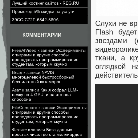
Лучший хостинг сайтов - REG.RU
Промокод 5% скидки на услуги
39CC-C72F-6342-560A
Слухи не вр
Flash буде
КОММЕНТАРИИ
звездами 
видеоролик
FreeAIVideo
к записи
Эксперименты
с тиграми и другие способы
ткани, а к
преподавать программирование
студентам, которым скучно
оглядкой н
Влад
к записи
NAVIS —
действитель
многоцелевой быстросборный
беспилотный катамаран
Азат
к записи
Как я собрал LLM-
печку на 4 GPU, и на что она
способна
FileCompare
к записи
Эксперименты
с тиграми и другие способы
преподавать программирование
студентам, которым скучно
Феликс
к записи
База данных
простых чисел до ста миллиардов