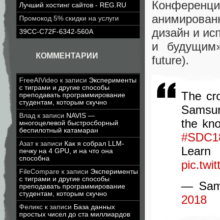
Конференци
Лучший хостинг сайтов - REG.RU
анимирова
Промокод 5% скидки на услуги
дизайн и ис
39CC-C72F-6342-560A
и будущим»
КОММЕНТАРИИ
future).
FreeAIVideo
к записи
Эксперименты
с тиграми и другие способы
The cr
преподавать программирование
студентам, которым скучно
Samsun
Влад
к записи
NAVIS —
the kno
многоцелевой быстросборный
беспилотный катамаран
#SDC1
Азат
к записи
Как я собрал LLM-
Le
печку на 4 GPU, и на что она
способна
pic.tw
FileCompare
к записи
Эксперименты
с тиграми и другие способы
— Sam
преподавать программирование
студентам, которым скучно
2018
Феликс
к записи
База данных
простых чисел до ста миллиардов