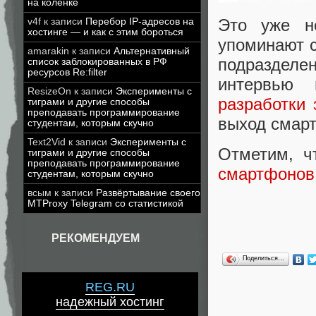
на коленке
Это уже н
v4f
к записи
Перебор IP-адресов на
хостинге — и как с этим бороться
упоминают с
amarakin
к записи
Альтернативный
подразделен
список заблокированных в РФ
ресурсов Re:filter
интервью
ResizeOn
к записи
Эксперименты с
разработки
тиграми и другие способы
преподавать программирование
выход смарт
студентам, которым скучно
Text2Vid
к записи
Эксперименты с
Отметим, 
тиграми и другие способы
преподавать программирование
смартфоно
студентам, которым скучно
всым
к записи
Развёртывание своего
MTProxy Telegram со статистикой
РЕКОМЕНДУЕМ
Поделиться…
REG.RU
надежный хостинг