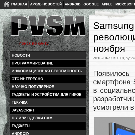
ГЛАВНАЯ
АРХИВ НОВОСТЕЙ
ANDROID
GOOGLE
APPLE
MICROSOF
Samsung 
революци
ноября
НОВОСТИ
2018-10-23
в 7:18
, рубр
ПРОГРАММИРОВАНИЕ
ИНФОРМАЦИОННАЯ БЕЗОПАСНОСТЬ
Появилось 
ЭТО ИНТЕРЕСНО
смартфона 
НАУЧНО-ПОПУЛЯРНОЕ
в социально
ГАДЖЕТЫ И УСТРОЙСТВА ДЛЯ ГИКОВ
разработчи
ТЕКУЧКА
усмотрели в
JAVASCRIPT
DIY ИЛИ СДЕЛАЙ САМ
ГАДЖЕТЫ
ANDROID