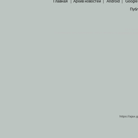
Главная
|
Архив новостей
|
Android
|
Google
Пуб
Все пра
Основными материалами сайта являются
архивные ко
https://ajax.