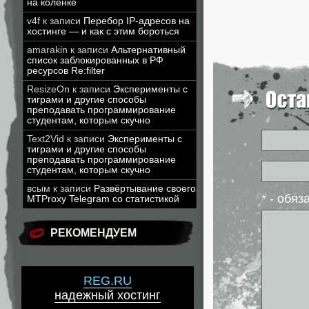
на коленке
v4f
к записи
Перебор IP-адресов на
хостинге — и как с этим бороться
amarakin
к записи
Альтернативный
список заблокированных в РФ
ресурсов Re:filter
ResizeOn
к записи
Эксперименты с
тиграми и другие способы
преподавать программирование
студентам, которым скучно
Text2Vid
к записи
Эксперименты с
тиграми и другие способы
преподавать программирование
студентам, которым скучно
всым
к записи
Развёртывание своего
* - обя
MTProxy Telegram со статистикой
РЕКОМЕНДУЕМ
REG.RU
надежный хостинг