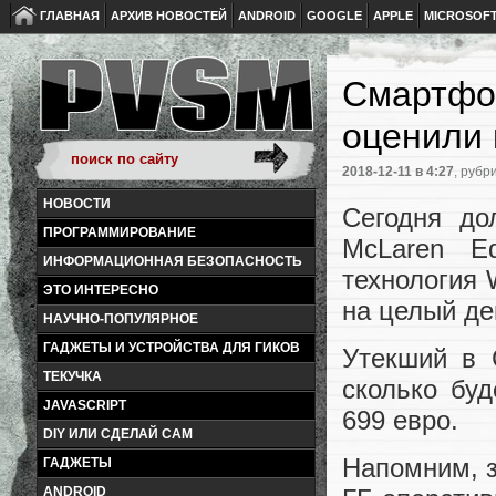
ГЛАВНАЯ
АРХИВ НОВОСТЕЙ
ANDROID
GOOGLE
APPLE
MICROSOF
Смартфон
оценили 
2018-12-11
в 4:27
, рубр
НОВОСТИ
Сегодня до
ПРОГРАММИРОВАНИЕ
McLaren Ed
ИНФОРМАЦИОННАЯ БЕЗОПАСНОСТЬ
технология 
ЭТО ИНТЕРЕСНО
на целый де
НАУЧНО-ПОПУЛЯРНОЕ
ГАДЖЕТЫ И УСТРОЙСТВА ДЛЯ ГИКОВ
Утекший в 
ТЕКУЧКА
сколько буд
JAVASCRIPT
699 евро.
DIY ИЛИ СДЕЛАЙ САМ
Напомним, з
ГАДЖЕТЫ
ANDROID