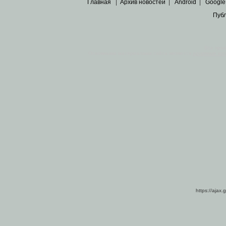
Главная
|
Архив новостей
|
Android
|
Google
Пуб
Все пра
Основными материалами сайта являются
архивные ко
https://ajax.