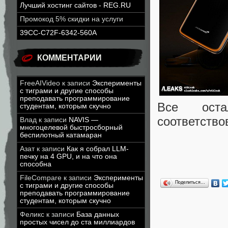
Лучший хостинг сайтов - REG.RU
Промокод 5% скидки на услуги
39CC-C72F-6342-560A
КОММЕНТАРИИ
FreeAIVideo
к записи
Эксперименты
с тиграми и другие способы
преподавать программирование
Все оста
студентам, которым скучно
соответство
Влад
к записи
NAVIS —
многоцелевой быстросборный
беспилотный катамаран
Азат
к записи
Как я собрал LLM-
печку на 4 GPU, и на что она
способна
FileCompare
к записи
Эксперименты
Поделиться…
с тиграми и другие способы
преподавать программирование
студентам, которым скучно
Феликс
к записи
База данных
простых чисел до ста миллиардов