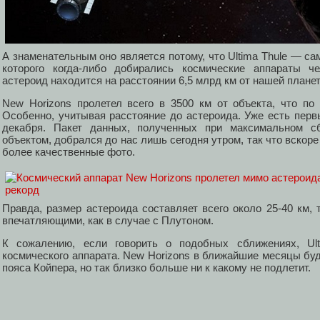
А знаменательным оно является потому, что Ultima Thule — са
которого когда-либо добирались космические аппараты че
астероид находится на расстоянии 6,5 млрд км от нашей плане
New Horizons пролетел всего в 3500 км от объекта, что по
Особенно, учитывая расстояние до астероида. Уже есть перв
декабря. Пакет данных, полученных при максимальном с
объектом, добрался до нас лишь сегодня утром, так что вскор
более качественные фото.
Правда, размер астероида составляет всего около 25-40 км, 
впечатляющими, как в случае с Плутоном.
К сожалению, если говорить о подобных сближениях, Ul
космического аппарата. New Horizons в ближайшие месяцы бу
пояса Койпера, но так близко больше ни к какому не подлетит.