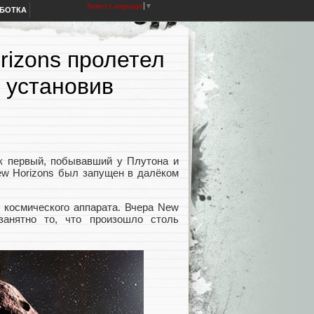
Select Language
▼
АБОТКА
rizons пролетел
, установив
ак первый, побывавший у Плутона и
ew Horizons был запущен в далёком
 космического аппарата. Вчера New
занятно то, что произошло столь