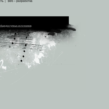
сть
|
Веб – разработка
общедоступных источников
.