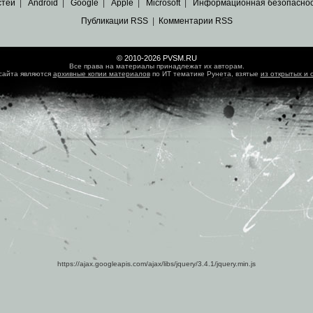
стей
|
Android
|
Google
|
Apple
|
Microsoft
|
Информационная безопасно
Публикации RSS
|
Комментарии RSS
© 2010-2026 PVSM.RU
Все права на материалы принадлежат их авторам.
сайта являются
архивные копии материалов
по ИТ тематике Рунета, взятые
из открытых и 
https://ajax.googleapis.com/ajax/libs/jquery/3.4.1/jquery.min.js