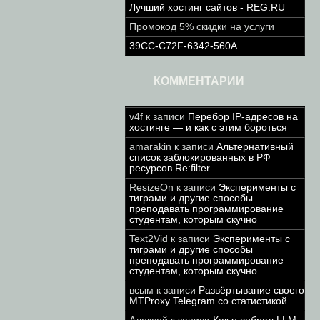
Лучший хостинг сайтов - REG.RU
Промокод 5% скидки на услуги
39CC-C72F-6342-560A
КОММЕНТАРИИ
v4f
к записи
Перебор IP-адресов на
хостинге — и как с этим бороться
amarakin
к записи
Альтернативный
список заблокированных в РФ
ресурсов Re:filter
ResizeOn
к записи
Эксперименты с
тиграми и другие способы
преподавать программирование
студентам, которым скучно
Text2Vid
к записи
Эксперименты с
тиграми и другие способы
преподавать программирование
студентам, которым скучно
всым
к записи
Развёртывание своего
MTProxy Telegram со статистикой