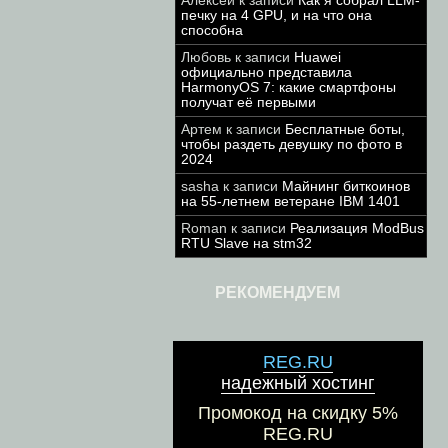
Алексей
к записи
Как я собрал LLM-
печку на 4 GPU, и на что она
способна
Любовь
к записи
Huawei
официально представила
HarmonyOS 7: какие смартфоны
получат её первыми
Артем
к записи
Бесплатные боты,
чтобы раздеть девушку по фото в
2024
sasha
к записи
Майнинг биткоинов
на 55-летнем ветеране IBM 1401
Roman
к записи
Реализация ModBus
RTU Slave на stm32
РЕКОМЕНДУЕМ
REG.RU
надежный хостинг
Промокод на скидку 5%
REG.RU