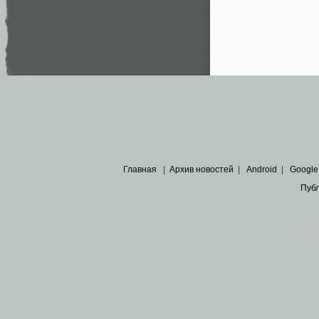
Главная
|
Архив новостей
|
Android
|
Google
Пуб
Все пра
Основными материалами сайта являются
архивные ко