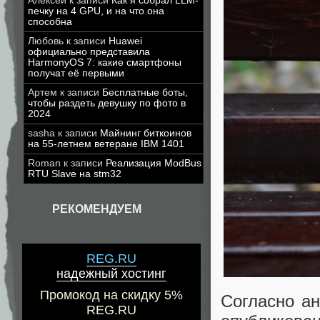
Алексей
к записи
Как я собрал LLM-
печку на 4 GPU, и на что она
способна
Любовь
к записи
Huawei
официально представила
HarmonyOS 7: какие смартфоны
получат её первыми
Артем
к записи
Бесплатные боты,
чтобы раздеть девушку по фото в
2024
sasha
к записи
Майнинг биткоинов
на 55-летнем ветеране IBM 1401
Roman
к записи
Реализация ModBus
RTU Slave на stm32
РЕКОМЕНДУЕМ
REG.RU
надежный хостинг
Промокод на скидку 5%
Согласно ан
REG.RU