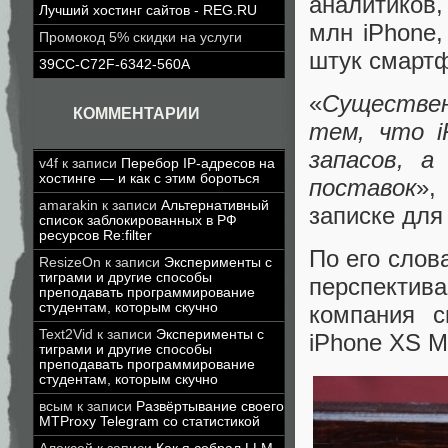
аналитиков,
Лучший хостинг сайтов - REG.RU
млн iPhone,
Промокод 5% скидки на услуги
штук смарт
39CC-C72F-6342-560A
«
Существен
КОММЕНТАРИИ
тем, что i
запасов, а
v4f
к записи
Перебор IP-адресов на
хостинге — и как с этим бороться
поставок
»,
amarakin
к записи
Альтернативный
записке для
список заблокированных в РФ
ресурсов Re:filter
По его слов
ResizeOn
к записи
Эксперименты с
тиграми и другие способы
перспекти
преподавать программирование
студентам, которым скучно
компания с
Text2Vid
к записи
Эксперименты с
iPhone XS M
тиграми и другие способы
преподавать программирование
студентам, которым скучно
всым
к записи
Развёртывание своего
MTProxy Telegram со статистикой