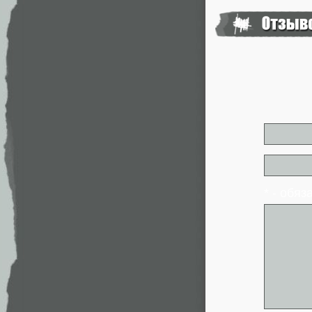
* - обя