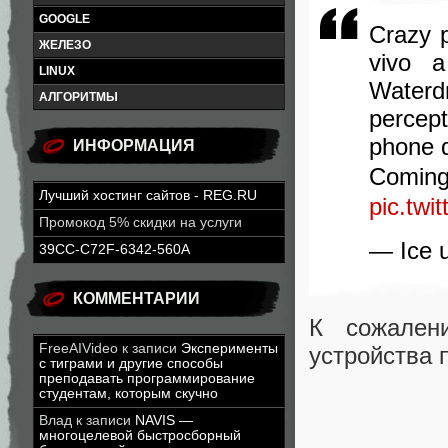
GOOGLE
Crazy p
ЖЕЛЕЗО
vivo 
LINUX
Waterd
АЛГОРИТМЫ
percep
phone d
ИНФОРМАЦИЯ
Co
Лучший хостинг сайтов - REG.RU
pic.tw
Промокод 5% скидки на услуги
— Ice 
39CC-C72F-6342-560A
КОММЕНТАРИИ
К сожалени
FreeAIVideo
к записи
Эксперименты
устройства п
с тиграми и другие способы
преподавать программирование
студентам, которым скучно
Влад
к записи
NAVIS —
многоцелевой быстросборный