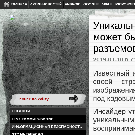
ГЛАВНАЯ
АРХИВ НОВОСТЕЙ
ANDROID
GOOGLE
APPLE
MICROSOF
Уникальн
может бы
разъемо
2019-01-10
в 7
Известный и
своей стр
изображения
под кодовым
Инсайдер ут
НОВОСТИ
уникальным
ПРОГРАММИРОВАНИЕ
воспринимаю
ИНФОРМАЦИОННАЯ БЕЗОПАСНОСТЬ
ЭТО ИНТЕРЕСНО