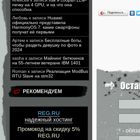
Алексей
к записи
Как я собрал LLM-
печку на 4 GPU, и на что она
способна
Поделиться…
Любовь
к записи
Huawei
официально представила
HarmonyOS 7: какие смартфоны
получат её первыми
Артем
к записи
Бесплатные боты,
чтобы раздеть девушку по фото в
2024
sasha
к записи
Майнинг биткоинов
на 55-летнем ветеране IBM 1401
Roman
к записи
Реализация ModBus
RTU Slave на stm32
РЕКОМЕНДУЕМ
REG.RU
надежный хостинг
Промокод на скидку 5%
* - обя
REG.RU