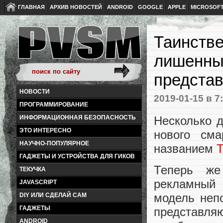
ГЛАВНАЯ
АРХИВ НОВОСТЕЙ
ANDROID
GOOGLE
APPLE
MICROSOF
Таинстве
лишенный
представ
НОВОСТИ
2019-01-15
в 7
ПРОГРАММИРОВАНИЕ
Несколько 
ИНФОРМАЦИОННАЯ БЕЗОПАСНОСТЬ
ЭТО ИНТЕРЕСНО
нового сма
НАУЧНО-ПОПУЛЯРНОЕ
названием
T
ГАДЖЕТЫ И УСТРОЙСТВА ДЛЯ ГИКОВ
Теперь же
ТЕКУЧКА
рекламный
JAVASCRIPT
модель непо
DIY ИЛИ СДЕЛАЙ САМ
ГАДЖЕТЫ
представляю
ANDROID