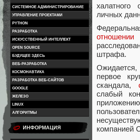
халатного 
СИСТЕМНОЕ АДМИНИСТРИРОВАНИЕ
личных данн
УПРАВЛЕНИЕ ПРОЕКТАМИ
PYTHON
Федеральна
РАЗРАБОТКА
отношении
ИСКУССТВЕННЫЙ ИНТЕЛЛЕКТ
расследован
OPEN SOURCE
штрафа.
БУДУЩЕЕ ЗДЕСЬ
ВЕБ-РАЗРАБОТКА
Ожидается,
КОСМОНАВТИКА
первое кр
РАЗРАБОТКА ВЕБ-САЙТОВ
скандала,
GOOGLE
слабый кон
ЖЕЛЕЗО
приложению 
LINUX
пользова
АЛГОРИТМЫ
несуществу
компанией C
ИНФОРМАЦИЯ