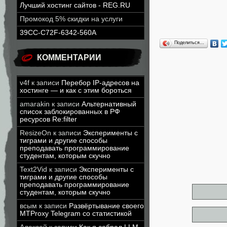
Лучший хостинг сайтов - REG.RU
Промокод 5% скидки на услуги
39CC-C72F-6342-560A
Поделиться…
КОММЕНТАРИИ
v4f
к записи
Перебор IP-адресов на
хостинге — и как с этим бороться
amarakin
к записи
Альтернативный
список заблокированных в РФ
ресурсов Re:filter
ResizeOn
к записи
Эксперименты с
тиграми и другие способы
преподавать программирование
студентам, которым скучно
Text2Vid
к записи
Эксперименты с
тиграми и другие способы
преподавать программирование
студентам, которым скучно
всым
к записи
Развёртывание своего
MTProxy Telegram со статистикой