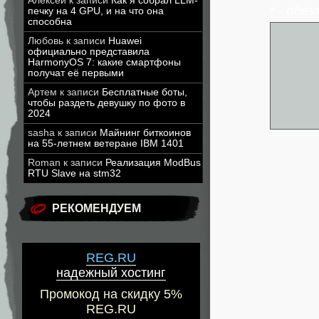
Алексей
к записи
Как я собрал LLM-
* - обя
печку на 4 GPU, и на что она
способна
Любовь
к записи
Huawei
официально представила
HarmonyOS 7: какие смартфоны
получат её первыми
Артем
к записи
Бесплатные боты,
чтобы раздеть девушку по фото в
2024
sasha
к записи
Майнинг биткоинов
на 55-летнем ветеране IBM 1401
Roman
к записи
Реализация ModBus
RTU Slave на stm32
РЕКОМЕНДУЕМ
REG.RU
надежный хостинг
Промокод на скидку 5%
REG.RU