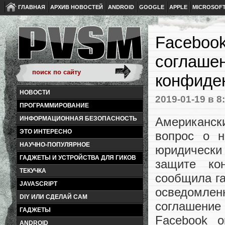
ГЛАВНАЯ
АРХИВ НОВОСТЕЙ
ANDROID
GOOGLE
APPLE
MICROSOF
Faceboo
соглашен
конфиде
НОВОСТИ
2019-01-19
в 8
ПРОГРАММИРОВАНИЕ
Американск
ИНФОРМАЦИОННАЯ БЕЗОПАСНОСТЬ
ЭТО ИНТЕРЕСНО
вопрос о 
НАУЧНО-ПОПУЛЯРНОЕ
юридически
ГАДЖЕТЫ И УСТРОЙСТВА ДЛЯ ГИКОВ
защите ко
ТЕКУЧКА
сообщила га
JAVASCRIPT
осведомле
DIY ИЛИ СДЕЛАЙ САМ
соглашение
ГАДЖЕТЫ
Facebook о
ANDROID