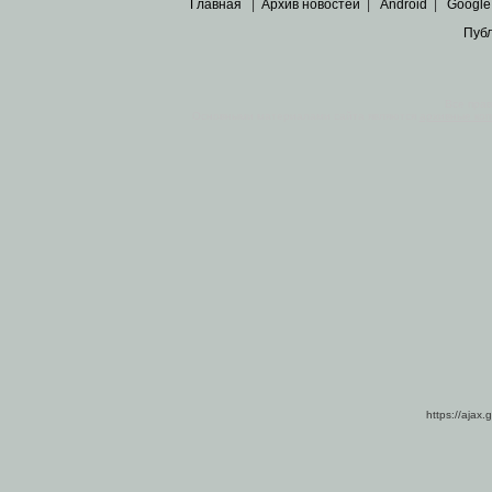
Главная
|
Архив новостей
|
Android
|
Google
Пуб
Все пра
Основными материалами сайта являются
архивные ко
https://ajax.