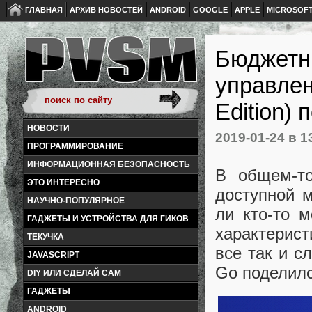
ГЛАВНАЯ
АРХИВ НОВОСТЕЙ
ANDROID
GOOGLE
APPLE
MICROSOF
Бюджетн
управлен
Edition)
НОВОСТИ
2019-01-24
в 1
ПРОГРАММИРОВАНИЕ
ИНФОРМАЦИОННАЯ БЕЗОПАСНОСТЬ
В общем-т
ЭТО ИНТЕРЕСНО
доступной м
НАУЧНО-ПОПУЛЯРНОЕ
ли кто-то м
ГАДЖЕТЫ И УСТРОЙСТВА ДЛЯ ГИКОВ
характерист
ТЕКУЧКА
все так и с
JAVASCRIPT
Go поделилс
DIY ИЛИ СДЕЛАЙ САМ
ГАДЖЕТЫ
ANDROID