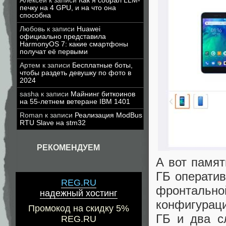
Алексей
к записи
Как я собрал LLM-
печку на 4 GPU, и на что она
способна
Любовь
к записи
Huawei
официально представила
HarmonyOS 7: какие смартфоны
получат её первыми
Артем
к записи
Бесплатные боты,
чтобы раздеть девушку по фото в
2024
sasha
к записи
Майнинг биткоинов
на 55-летнем ветеране IBM 1401
Roman
к записи
Реализация ModBus
RTU Slave на stm32
РЕКОМЕНДУЕМ
А вот памят
ГБ оператив
REG.RU
фронтально
надежный хостинг
конфигураци
Промокод на скидку 5%
ГБ и два с
REG.RU