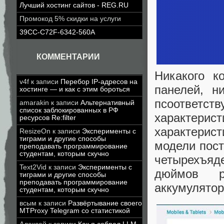
Лучший хостинг сайтов - REG.RU
Промокод 5% скидки на услуги
39CC-C72F-6342-560A
КОММЕНТАРИИ
Никакого к
v4f
к записи
Перебор IP-адресов на
панелей, н
хостинге — и как с этим бороться
псоответст
amarakin
к записи
Альтернативный
список заблокированных в РФ
характери
ресурсов Re:filter
характерис
ResizeOn
к записи
Эксперименты с
тиграми и другие способы
модели пос
преподавать программирование
студентам, которым скучно
четырехъяд
Text2Vid
к записи
Эксперименты с
дюймов 
тиграми и другие способы
преподавать программирование
аккумулятор
студентам, которым скучно
всым
к записи
Развёртывание своего
MTProxy Telegram со статистикой