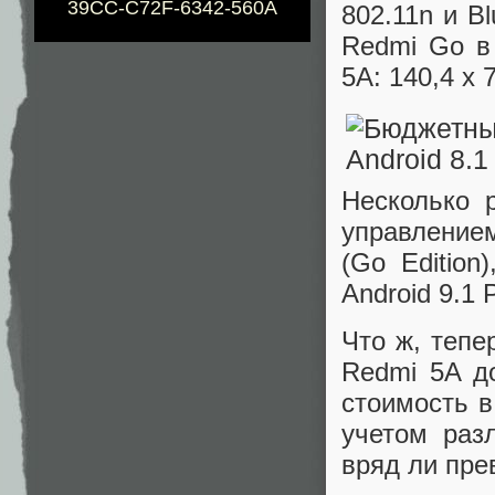
39CC-C72F-6342-560A
802.11n и B
Redmi Go в 
5A: 140,4 x 
Несколько 
управлением
(Go Edition
Android 9.1 P
Что ж, тепе
Redmi 5A до
стоимость в
учетом раз
вряд ли пре