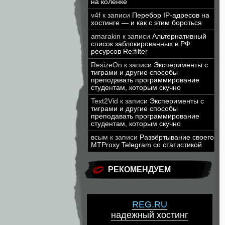
на коленке
v4f
к записи
Перебор IP-адресов на
хостинге — и как с этим бороться
amarakin
к записи
Альтернативный
список заблокированных в РФ
ресурсов Re:filter
ResizeOn
к записи
Эксперименты с
тиграми и другие способы
преподавать программирование
студентам, которым скучно
Text2Vid
к записи
Эксперименты с
тиграми и другие способы
преподавать программирование
студентам, которым скучно
всым
к записи
Развёртывание своего
MTProxy Telegram со статистикой
РЕКОМЕНДУЕМ
REG.RU
надежный хостинг