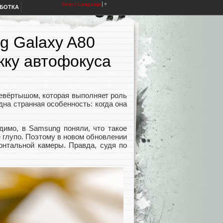
Select Language
▼
АБОТКА
g Galaxy A80
жку автофокуса
евёртышом, которая выполняет роль
дна странная особенность: когда она
идимо, в Samsung поняли, что такое
е глупо. Поэтому в новом обновлении
нтальной камеры. Правда, судя по