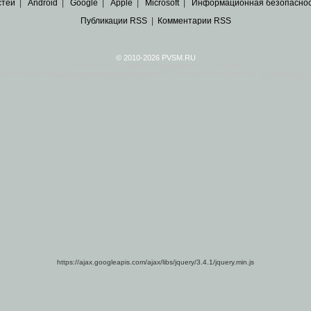
стей
|
Android
|
Google
|
Apple
|
Microsoft
|
Информационная безопасно
Публикации RSS
|
Комментарии RSS
© 2010-2026 PVSM.RU
Все права на материалы принадлежат их авторам.
сайта являются
архивные копии материалов
по ИТ тематике Рунета, взятые
из открытых и 
https://ajax.googleapis.com/ajax/libs/jquery/3.4.1/jquery.min.js