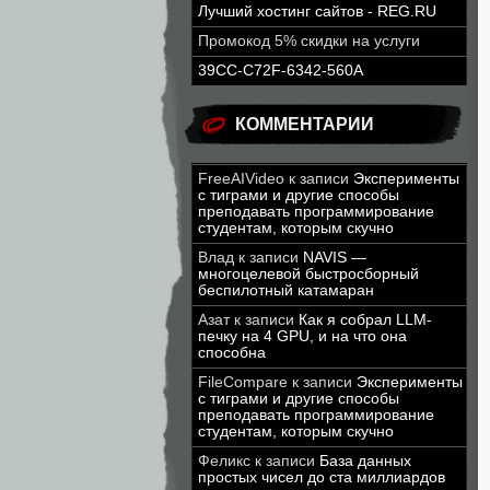
Лучший хостинг сайтов - REG.RU
Промокод 5% скидки на услуги
39CC-C72F-6342-560A
КОММЕНТАРИИ
FreeAIVideo
к записи
Эксперименты
с тиграми и другие способы
преподавать программирование
студентам, которым скучно
Влад
к записи
NAVIS —
многоцелевой быстросборный
беспилотный катамаран
Азат
к записи
Как я собрал LLM-
печку на 4 GPU, и на что она
способна
FileCompare
к записи
Эксперименты
с тиграми и другие способы
преподавать программирование
студентам, которым скучно
Феликс
к записи
База данных
простых чисел до ста миллиардов