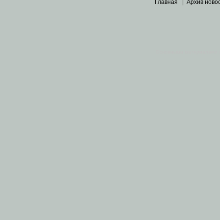
Главная
|
Архив ново
Основными материалами 