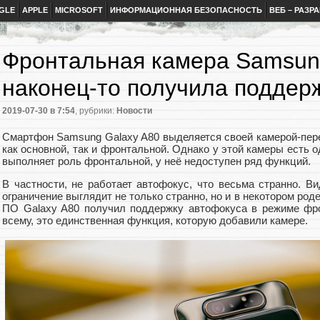
GLE
APPLE
MICROSOFT
ИНФОРМАЦИОННАЯ БЕЗОПАСНОСТЬ
ВЕБ – РАЗР
Фронтальная камера Samsun
наконец-то получила поддер
2019-07-30
в 7:54
, рубрики:
Новости
Смартфон Samsung Galaxy A80 выделяется своей камерой-пер
как основной, так и фронтальной. Однако у этой камеры есть о
выполняет роль фронтальной, у неё недоступен ряд функций.
В частности, не работает автофокус, что весьма странно. В
ограничение выглядит не только странно, но и в некотором род
ПО Galaxy A80 получил поддержку автофокуса в режиме фро
всему, это единственная функция, которую добавили камере.