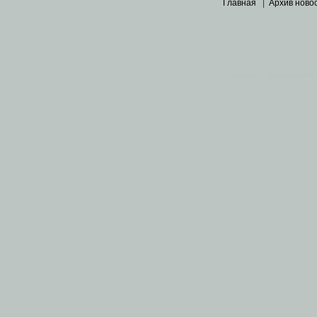
Главная
|
Архив ново
Основными материалами 