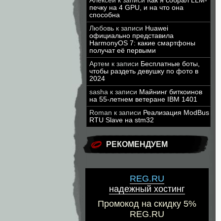
Алексей
к записи
Как я собрал LLM-
печку на 4 GPU, и на что она
способна
Любовь
к записи
Huawei
официально представила
HarmonyOS 7: какие смартфоны
получат её первыми
Артем
к записи
Бесплатные боты,
чтобы раздеть девушку по фото в
2024
sasha
к записи
Майнинг биткоинов
на 55-летнем ветеране IBM 1401
Roman
к записи
Реализация ModBus
RTU Slave на stm32
РЕКОМЕНДУЕМ
REG.RU
надежный хостинг
Промокод на скидку 5%
REG.RU