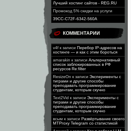
Лучший хостинг сайтов - REG.RU
Промокод 5% скидки на услуги
39CC-C72F-6342-560A
КОММЕНТАРИИ
v4f
к записи
Перебор IP-адресов на
хостинге — и как с этим бороться
amarakin
к записи
Альтернативный
список заблокированных в РФ
ресурсов Re:filter
ResizeOn
к записи
Эксперименты с
тиграми и другие способы
преподавать программирование
студентам, которым скучно
Text2Vid
к записи
Эксперименты с
тиграми и другие способы
преподавать программирование
студентам, которым скучно
всым
к записи
Развёртывание своего
MTProxy Telegram со статистикой