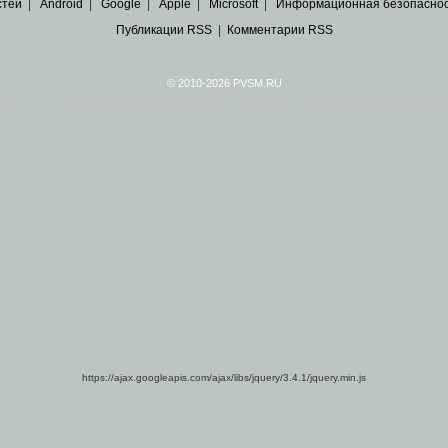
стей
|
Android
|
Google
|
Apple
|
Microsoft
|
Информационная безопасно
Публикации RSS
|
Комментарии RSS
© 2010-2026 PVSM.RU
Все права на материалы принадлежат их авторам.
сайта являются
архивные копии материалов
по ИТ тематике Рунета, взятые
из открытых и 
https://ajax.googleapis.com/ajax/libs/jquery/3.4.1/jquery.min.js