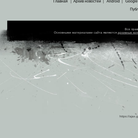
Главная
|
Архив новостей
|
Android
|
Google
Пуб
Все пра
Основными материалами сайта являются
архивные ко
https://ajax.