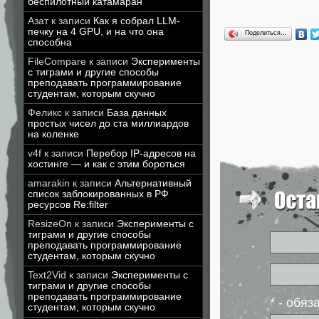
беспилотный катамаран
Азат
к записи
Как я собрал LLM-
печку на 4 GPU, и на что она
Поделиться…
способна
FileCompare
к записи
Эксперименты
с тиграми и другие способы
преподавать программирование
студентам, которым скучно
Феликс
к записи
База данных
простых чисел до ста миллиардов
на коленке
v4f
к записи
Перебор IP-адресов на
хостинге — и как с этим бороться
amarakin
к записи
Альтернативный
список заблокированных в РФ
ресурсов Re:filter
ResizeOn
к записи
Эксперименты с
тиграми и другие способы
преподавать программирование
студентам, которым скучно
Text2Vid
к записи
Эксперименты с
тиграми и другие способы
преподавать программирование
* - обя
студентам, которым скучно