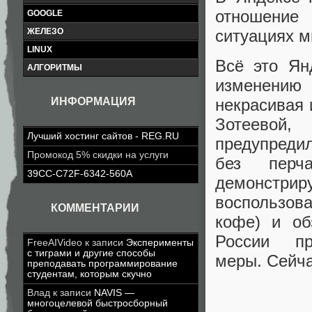
отношение 
GOOGLE
ЖЕЛЕЗО
ситуациях м
LINUX
Всё это Ян
АЛГОРИТМЫ
изменению 
ИНФОРМАЦИЯ
некрасивая 
Зотеевой,
Лучший хостинг сайтов - REG.RU
предупредил
Промокод 5% скидки на услуги
без перч
39CC-C72F-6342-560A
демонстри
воспользов
КОММЕНТАРИИ
кофе) и об
России п
FreeAIVideo
к записи
Эксперименты
с тиграми и другие способы
меры. Сейча
преподавать программирование
студентам, которым скучно
Влад
к записи
NAVIS —
многоцелевой быстросборный