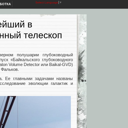
Select Language
▼
АБОТКА
ейший в
нный телескоп
ерном полушарии глубоководный
пуск «Байкальского глубоководного
ton Volume Detector или Baikal-GVD)
 Фальков.
да. Ее главными задачами названы
исследование эволюции галактик и