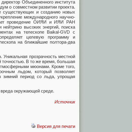
 директор Объединенного института
дум о совместном развитии проекта.
е существующих и созданию новых
укрепление международного научно-
ивает проведение ОИЯИ и ИЯИ РАН
 нейтрино высоких энергий, поиска
ентах на телескопе Baikal-GVD с
определяет целевую программу и
елескопа на ближайшие полтора-два
. Уникальная прозрачность местной
 точностью. В то же время, большая
 атмосферными мюонами. Кроме того,
рочным льдом, который позволяет
в зимний период со льда, упрощая
т вреда окружающей среде.
Источник
Версия для печати