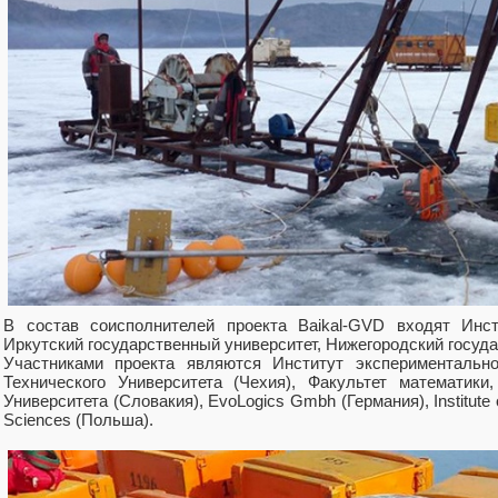
В состав соисполнителей проекта Baikal-GVD входят Инс
Иркутский государственный университет, Нижегородский госуда
Участниками проекта являются Институт экспериментальн
Технического Университета (Чехия), Факультет математик
Университета (Словакия), EvoLogiсs Gmbh (Германия), Institute 
Sciences (Польша).