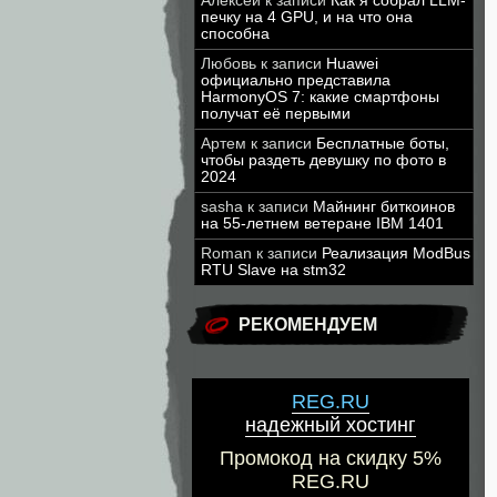
Алексей
к записи
Как я собрал LLM-
печку на 4 GPU, и на что она
способна
Любовь
к записи
Huawei
официально представила
HarmonyOS 7: какие смартфоны
получат её первыми
Артем
к записи
Бесплатные боты,
чтобы раздеть девушку по фото в
2024
sasha
к записи
Майнинг биткоинов
на 55-летнем ветеране IBM 1401
Roman
к записи
Реализация ModBus
RTU Slave на stm32
РЕКОМЕНДУЕМ
REG.RU
надежный хостинг
Промокод на скидку 5%
REG.RU