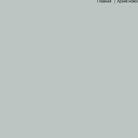
Главная
|
Архив ново
Основными материалами 