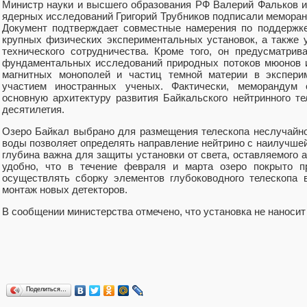
Министр науки и высшего образования РФ Валерий Фальков и
ядерных исследований Григорий Трубников подписали меморан
Документ подтверждает совместные намерения по поддержк
крупных физических экспериментальных установок, а также 
технического сотрудничества. Кроме того, он предусматр
фундаментальных исследований природных потоков мюонов и
магнитных монополей и частиц темной материи в эксперим
участием иностранных ученых. Фактически, меморандум 
основную архитектуру развития Байкальского нейтринного т
десятилетия.
Озеро Байкал выбрано для размещения телескопа неслучайно
воды позволяет определять направление нейтрино с наилучшей
глубина важна для защиты установки от света, оставляемого
удобно, что в течение февраля и марта озеро покрыто п
осуществлять сборку элементов глубоководного телескопа 
монтаж новых детекторов.
В сообщении министерства отмечено, что установка не наноси
Поделиться…