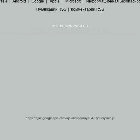
стей
|
Android
|
Google
|
Apple
|
Microsoft
|
Информационная безопасно
Публикации RSS
|
Комментарии RSS
© 2010-2026 PVSM.RU
Все права на материалы принадлежат их авторам.
сайта являются
архивные копии материалов
по ИТ тематике Рунета, взятые
из открытых и 
https://ajax.googleapis.com/ajax/libs/jquery/3.4.1/jquery.min.js