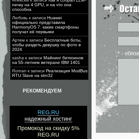
Алексей
к записи
Как я собрал LLM-
печку на 4 GPU, и на что она
способна
Любовь
к записи
Huawei
официально представила
HarmonyOS 7: какие смартфоны
получат её первыми
Артем
к записи
Бесплатные боты,
чтобы раздеть девушку по фото в
2024
* - обя
sasha
к записи
Майнинг биткоинов
на 55-летнем ветеране IBM 1401
Roman
к записи
Реализация ModBus
RTU Slave на stm32
РЕКОМЕНДУЕМ
REG.RU
надежный хостинг
Промокод на скидку 5%
REG.RU