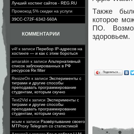
Лучший хостинг сайтов - REG.RU
Также был
Промокод 5% скидки на услуги
которое мож
39CC-C72F-6342-560A
ПО. Возмо
КОММЕНТАРИИ
здоровьем
v4f
к записи
Перебор IP-адресов на
хостинге — и как с этим бороться
amarakin
к записи
Альтернативный
список заблокированных в РФ
ресурсов Re:filter
Поделиться…
ResizeOn
к записи
Эксперименты с
тиграми и другие способы
преподавать программирование
студентам, которым скучно
Text2Vid
к записи
Эксперименты с
тиграми и другие способы
преподавать программирование
студентам, которым скучно
всым
к записи
Развёртывание своего
MTProxy Telegram со статистикой