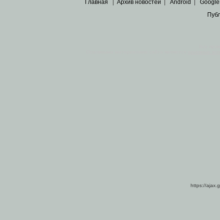
Главная
|
Архив новостей
|
Android
|
Google
Пуб
Все пра
Основными материалами сайта являются
архивные ко
https://ajax.