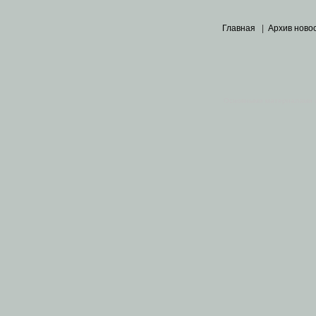
Главная
|
Архив ново
Основными материалами 