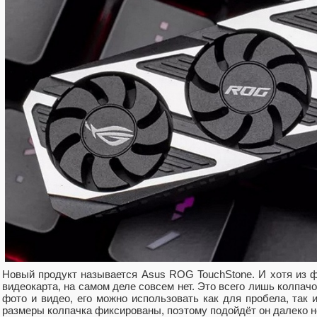
Новый продукт называется Asus ROG TouchStone. И хотя из ф
видеокарта, на самом деле совсем нет. Это всего лишь колпачо
фото и видео, его можно использовать как для пробела, так и
размеры колпачка фиксированы, поэтому подойдёт он далеко н