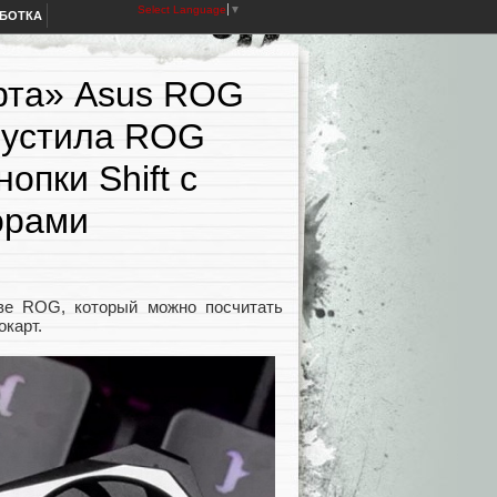
Select Language
▼
АБОТКА
рта» Asus ROG
пустила ROG
опки Shift с
орами
ве ROG, который можно посчитать
окарт.