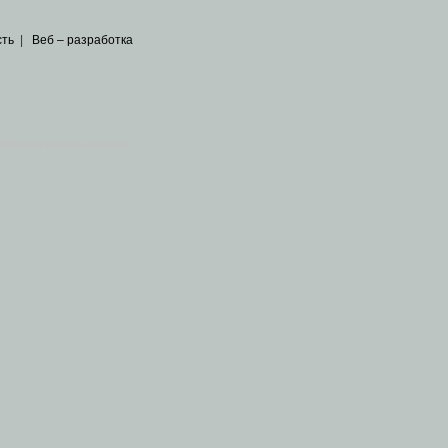
сть
|
Веб – разработка
общедоступных источников
.