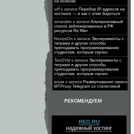
на коленке
v4f
к записи
Перебор IP-адресов на
хостинге — и как с этим бороться
amarakin
к записи
Альтернативный
список заблокированных в РФ
ресурсов Re:filter
ResizeOn
к записи
Эксперименты с
тиграми и другие способы
преподавать программирование
студентам, которым скучно
Text2Vid
к записи
Эксперименты с
тиграми и другие способы
преподавать программирование
студентам, которым скучно
всым
к записи
Развёртывание своего
MTProxy Telegram со статистикой
РЕКОМЕНДУЕМ
REG.RU
надежный хостинг