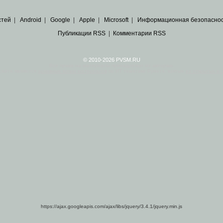
стей
|
Android
|
Google
|
Apple
|
Microsoft
|
Информационная безопасно
Публикации RSS
|
Комментарии RSS
© 2010-2026 PVSM.RU
Все права на материалы принадлежат их авторам.
сайта являются
архивные копии материалов
по ИТ тематике Рунета, взятые
из открытых и 
https://ajax.googleapis.com/ajax/libs/jquery/3.4.1/jquery.min.js