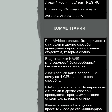
Лучший хостинг сайтов - REG.RU
Промокод 5% скидки на услуги
39CC-C72F-6342-560A
КОММЕНТАРИИ
FreeAIVideo
к записи
Эксперименты
с тиграми и другие способы
преподавать программирование
студентам, которым скучно
Влад
к записи
NAVIS —
многоцелевой быстросборный
беспилотный катамаран
Азат
к записи
Как я собрал LLM-
печку на 4 GPU, и на что она
способна
FileCompare
к записи
Эксперименты
с тиграми и другие способы
преподавать программирование
студентам, которым скучно
Феликс
к записи
База данных
простых чисел до ста миллиардов