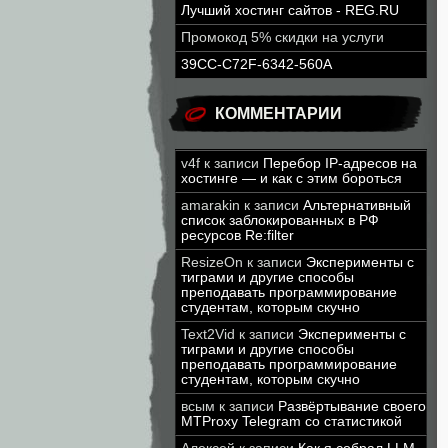
Лучший хостинг сайтов - REG.RU
Промокод 5% скидки на услуги
39CC-C72F-6342-560A
КОММЕНТАРИИ
v4f
к записи
Перебор IP-адресов на
хостинге — и как с этим бороться
amarakin
к записи
Альтернативный
список заблокированных в РФ
ресурсов Re:filter
ResizeOn
к записи
Эксперименты с
тиграми и другие способы
преподавать программирование
студентам, которым скучно
Text2Vid
к записи
Эксперименты с
тиграми и другие способы
преподавать программирование
студентам, которым скучно
всым
к записи
Развёртывание своего
MTProxy Telegram со статистикой