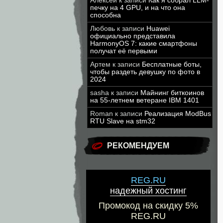
Алексей
к записи
Как я собрал LLM-
печку на 4 GPU, и на что она
способна
Любовь
к записи
Huawei
официально представила
HarmonyOS 7: какие смартфоны
получат её первыми
Артем
к записи
Бесплатные боты,
чтобы раздеть девушку по фото в
2024
sasha
к записи
Майнинг биткоинов
на 55-летнем ветеране IBM 1401
Roman
к записи
Реализация ModBus
RTU Slave на stm32
РЕКОМЕНДУЕМ
REG.RU
надежный хостинг
Промокод на скидку 5%
REG.RU