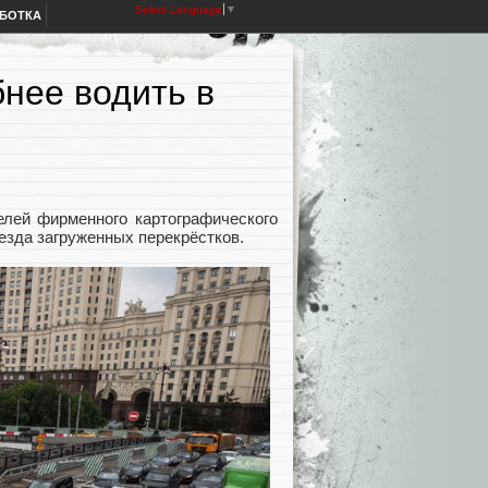
Select Language
▼
АБОТКА
нее водить в
лей фирменного картографического
езда загруженных перекрёстков.