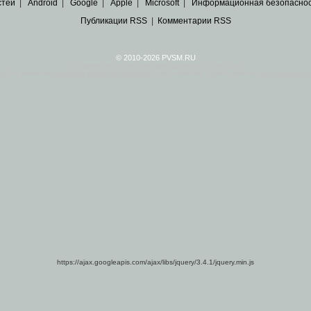
стей
|
Android
|
Google
|
Apple
|
Microsoft
|
Информационная безопасно
Публикации RSS
|
Комментарии RSS
© 2010-2026 PVSM.RU
Все права на материалы принадлежат их авторам.
сайта являются
архивные копии материалов
по ИТ тематике Рунета, взятые
из открытых и 
https://ajax.googleapis.com/ajax/libs/jquery/3.4.1/jquery.min.js