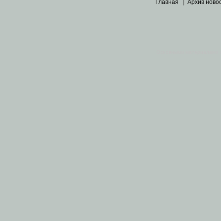
Главная
|
Архив ново
Основными материалами 