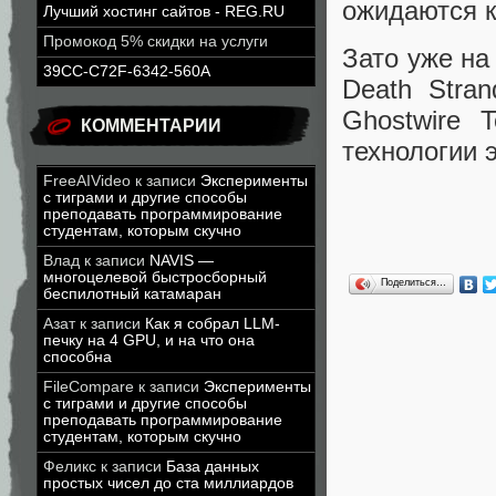
ожидаются к
Лучший хостинг сайтов - REG.RU
Промокод 5% скидки на услуги
Зато уже на
39CC-C72F-6342-560A
Death Stran
Ghostwire 
КОММЕНТАРИИ
технологии 
FreeAIVideo
к записи
Эксперименты
с тиграми и другие способы
преподавать программирование
студентам, которым скучно
Влад
к записи
NAVIS —
многоцелевой быстросборный
Поделиться…
беспилотный катамаран
Азат
к записи
Как я собрал LLM-
печку на 4 GPU, и на что она
способна
FileCompare
к записи
Эксперименты
с тиграми и другие способы
преподавать программирование
студентам, которым скучно
Феликс
к записи
База данных
простых чисел до ста миллиардов