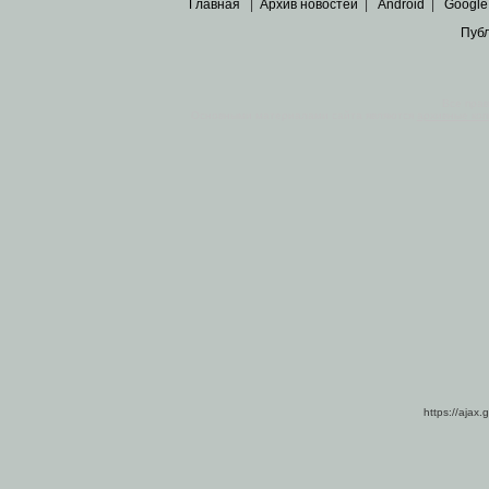
Главная
|
Архив новостей
|
Android
|
Google
Пуб
Все пра
Основными материалами сайта являются
архивные ко
https://ajax.