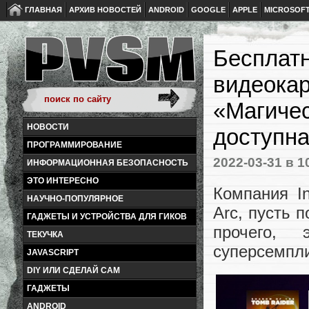
ГЛАВНАЯ
АРХИВ НОВОСТЕЙ
ANDROID
GOOGLE
APPLE
MICROSOF
Бесплатн
видеокар
«Магичес
НОВОСТИ
доступна
ПРОГРАММИРОВАНИЕ
2022-03-31
в 1
ИНФОРМАЦИОННАЯ БЕЗОПАСНОСТЬ
ЭТО ИНТЕРЕСНО
Компания I
НАУЧНО-ПОПУЛЯРНОЕ
Arc, пусть 
ГАДЖЕТЫ И УСТРОЙСТВА ДЛЯ ГИКОВ
прочего, 
ТЕКУЧКА
суперсемпли
JAVASCRIPT
DIY ИЛИ СДЕЛАЙ САМ
ГАДЖЕТЫ
ANDROID