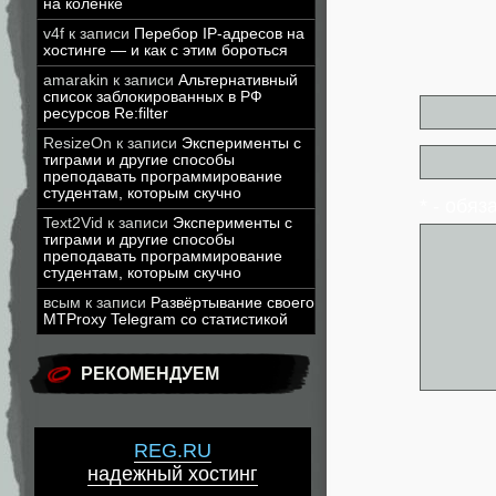
на коленке
v4f
к записи
Перебор IP-адресов на
хостинге — и как с этим бороться
amarakin
к записи
Альтернативный
список заблокированных в РФ
ресурсов Re:filter
ResizeOn
к записи
Эксперименты с
тиграми и другие способы
преподавать программирование
студентам, которым скучно
* - обя
Text2Vid
к записи
Эксперименты с
тиграми и другие способы
преподавать программирование
студентам, которым скучно
всым
к записи
Развёртывание своего
MTProxy Telegram со статистикой
РЕКОМЕНДУЕМ
REG.RU
надежный хостинг