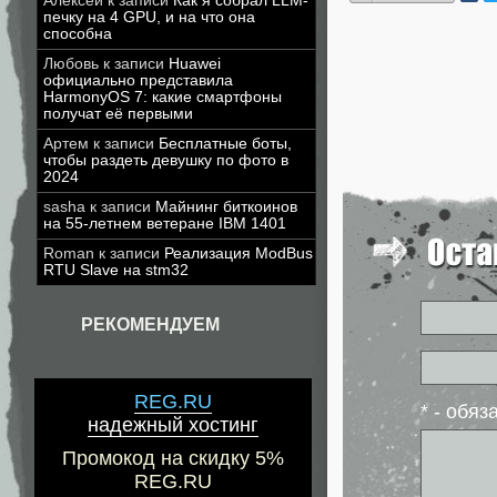
Алексей
к записи
Как я собрал LLM-
печку на 4 GPU, и на что она
способна
Любовь
к записи
Huawei
официально представила
HarmonyOS 7: какие смартфоны
получат её первыми
Артем
к записи
Бесплатные боты,
чтобы раздеть девушку по фото в
2024
sasha
к записи
Майнинг биткоинов
на 55-летнем ветеране IBM 1401
Roman
к записи
Реализация ModBus
RTU Slave на stm32
РЕКОМЕНДУЕМ
REG.RU
* - обя
надежный хостинг
Промокод на скидку 5%
REG.RU