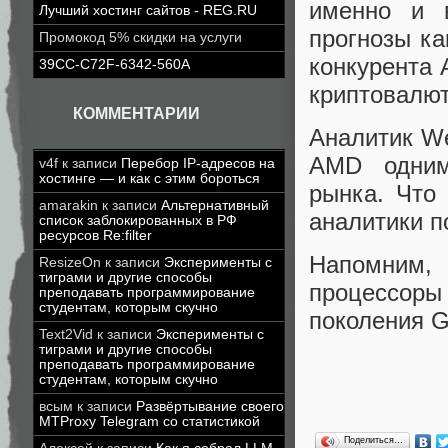
именно и 
Лучший хостинг сайтов - REG.RU
прогнозы ка
Промокод 5% скидки на услуги
конкурента 
39CC-C72F-6342-560A
криптовалю
КОММЕНТАРИИ
Аналитик We
AMD одним
v4f
к записи
Перебор IP-адресов на
хостинге — и как с этим бороться
рынка. Что 
amarakin
к записи
Альтернативный
аналитики п
список заблокированных в РФ
ресурсов Re:filter
Напомним,
ResizeOn
к записи
Эксперименты с
тиграми и другие способы
процессор
преподавать программирование
студентам, которым скучно
поколения 
Text2Vid
к записи
Эксперименты с
тиграми и другие способы
преподавать программирование
студентам, которым скучно
всым
к записи
Развёртывание своего
MTProxy Telegram со статистикой
Поделиться…