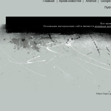
Главная
|
Архив новостей
|
Android
|
Google
Пуб
Все пра
Основными материалами сайта являются
архивные ко
https://ajax.