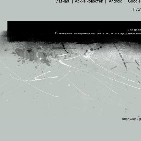
Главная
|
Архив новостей
|
Android
|
Google
Пуб
Все пра
Основными материалами сайта являются
архивные ко
https://ajax.