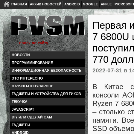
ГЛАВНАЯ
АРХИВ НОВОСТЕЙ
ANDROID
GOOGLE
APPLE
MICROSOF
Первая и
7 6800U 
поступил
НОВОСТИ
770 дол
ПРОГРАММИРОВАНИЕ
2022-07-31
в 1
ИНФОРМАЦИОННАЯ БЕЗОПАСНОСТЬ
ЭТО ИНТЕРЕСНО
В Китае с
НАУЧНО-ПОПУЛЯРНОЕ
консоли AO
ГАДЖЕТЫ И УСТРОЙСТВА ДЛЯ ГИКОВ
Ryzen 7 680
ТЕКУЧКА
JAVASCRIPT
– столько с
DIY ИЛИ СДЕЛАЙ САМ
памяти. Вс
ГАДЖЕТЫ
SSD объемо
ANDROID