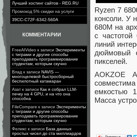
Лучший хостинг сайтов - REG.RU
Ryzen 7 680
Промокод 5% скидки на услуги
консоли. У 
39CC-C72F-6342-560A
680M на ар
с частотой
КОММЕНТАРИИ
линий интер
FreeAIVideo
к записи
Эксперименты
дюймовый 
с тиграми и другие способы
преподавать программирование
пикселей.
студентам, которым скучно
Влад
к записи
NAVIS —
AOKZOE A1
многоцелевой быстросборный
беспилотный катамаран
совместима
Азат
к записи
Как я собрал LLM-
емкостью 1
печку на 4 GPU, и на что она
Масса устро
способна
FileCompare
к записи
Эксперименты
с тиграми и другие способы
преподавать программирование
студентам, которым скучно
Феликс
к записи
База данных
простых чисел до ста миллиардов
Поделиться…