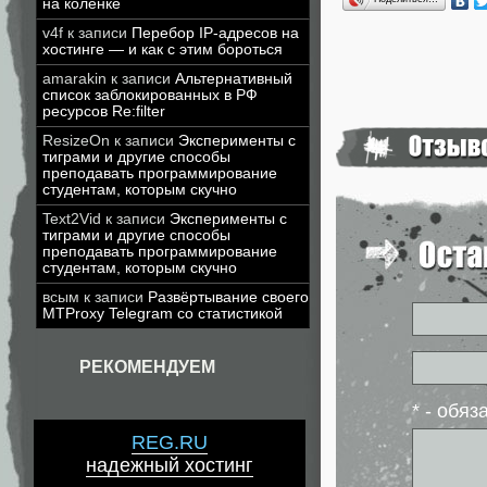
на коленке
v4f
к записи
Перебор IP-адресов на
хостинге — и как с этим бороться
amarakin
к записи
Альтернативный
список заблокированных в РФ
ресурсов Re:filter
ResizeOn
к записи
Эксперименты с
тиграми и другие способы
преподавать программирование
студентам, которым скучно
Text2Vid
к записи
Эксперименты с
тиграми и другие способы
преподавать программирование
студентам, которым скучно
всым
к записи
Развёртывание своего
MTProxy Telegram со статистикой
РЕКОМЕНДУЕМ
* - обя
REG.RU
надежный хостинг