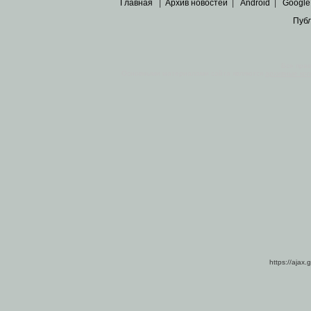
Главная
|
Архив новостей
|
Android
|
Google
Пуб
Все пра
Основными материалами сайта являются
архивные ко
https://ajax.