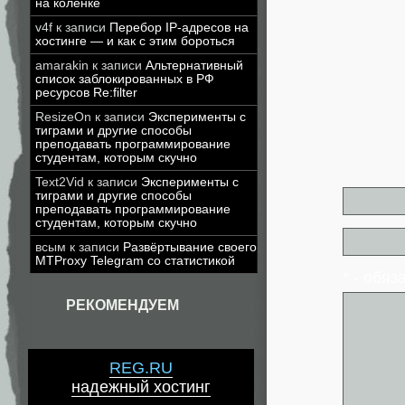
на коленке
v4f
к записи
Перебор IP-адресов на
хостинге — и как с этим бороться
amarakin
к записи
Альтернативный
список заблокированных в РФ
ресурсов Re:filter
ResizeOn
к записи
Эксперименты с
тиграми и другие способы
преподавать программирование
студентам, которым скучно
Text2Vid
к записи
Эксперименты с
тиграми и другие способы
преподавать программирование
студентам, которым скучно
всым
к записи
Развёртывание своего
MTProxy Telegram со статистикой
* - обя
РЕКОМЕНДУЕМ
REG.RU
надежный хостинг