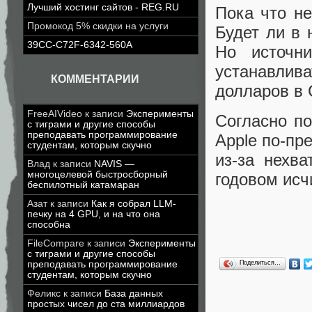
Лучший хостинг сайтов - REG.RU
Пока что не
Промокод 5% скидки на услуги
Будет ли в 
39CC-C72F-6342-560A
Но источни
устанавлив
КОММЕНТАРИИ
долларов в
FreeAIVideo
к записи
Эксперименты
Согласно п
с тиграми и другие способы
преподавать программирование
Apple по-пр
студентам, которым скучно
из-за нехв
Влад
к записи
NAVIS —
многоцелевой быстросборный
годовом исч
беспилотный катамаран
Азат
к записи
Как я собрал LLM-
печку на 4 GPU, и на что она
способна
FileCompare
к записи
Эксперименты
с тиграми и другие способы
Поделиться…
преподавать программирование
студентам, которым скучно
Феликс
к записи
База данных
простых чисел до ста миллиардов