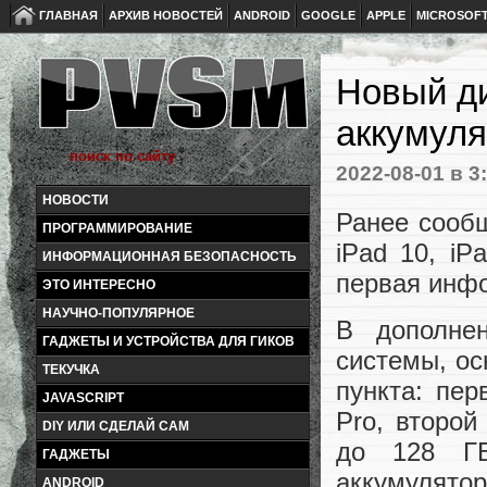
ГЛАВНАЯ
АРХИВ НОВОСТЕЙ
ANDROID
GOOGLE
APPLE
MICROSOF
Новый ди
аккумуля
2022-08-01
в 3
НОВОСТИ
Ранее сообщ
ПРОГРАММИРОВАНИЕ
iPad 10, iP
ИНФОРМАЦИОННАЯ БЕЗОПАСНОСТЬ
первая инфо
ЭТО ИНТЕРЕСНО
НАУЧНО-ПОПУЛЯРНОЕ
В дополне
ГАДЖЕТЫ И УСТРОЙСТВА ДЛЯ ГИКОВ
системы, ос
ТЕКУЧКА
пункта: пе
JAVASCRIPT
Pro, второ
DIY ИЛИ СДЕЛАЙ САМ
до 128 ГБ
ГАДЖЕТЫ
аккумулятор
ANDROID