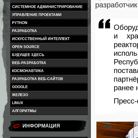
разработчик
СИСТЕМНОЕ АДМИНИСТРИРОВАНИЕ
УПРАВЛЕНИЕ ПРОЕКТАМИ
PYTHON
Оборуд
РАЗРАБОТКА
и хра
ИСКУССТВЕННЫЙ ИНТЕЛЛЕКТ
реакто
OPEN SOURCE
испол
БУДУЩЕЕ ЗДЕСЬ
Респуб
ВЕБ-РАЗРАБОТКА
поста
КОСМОНАВТИКА
партнё
РАЗРАБОТКА ВЕБ-САЙТОВ
ранее 
GOOGLE
ЖЕЛЕЗО
Пресс
LINUX
АЛГОРИТМЫ
ИНФОРМАЦИЯ