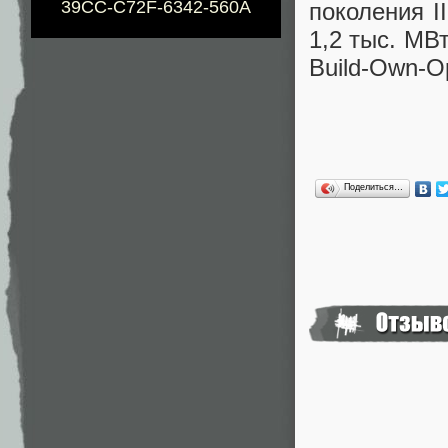
39CC-C72F-6342-560A
поколения I
1,2 тыс. МВ
Build-Own-O
Поделиться…