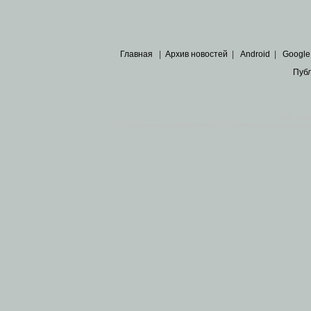
Главная
|
Архив новостей
|
Android
|
Google
Пуб
Все пра
Основными материалами сайта являются
архивные ко