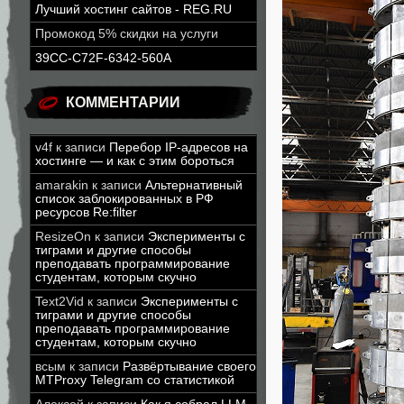
Лучший хостинг сайтов - REG.RU
Промокод 5% скидки на услуги
39CC-C72F-6342-560A
КОММЕНТАРИИ
v4f
к записи
Перебор IP-адресов на
хостинге — и как с этим бороться
amarakin
к записи
Альтернативный
список заблокированных в РФ
ресурсов Re:filter
ResizeOn
к записи
Эксперименты с
тиграми и другие способы
преподавать программирование
студентам, которым скучно
Text2Vid
к записи
Эксперименты с
тиграми и другие способы
преподавать программирование
студентам, которым скучно
всым
к записи
Развёртывание своего
MTProxy Telegram со статистикой