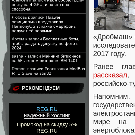
Алексей
к записи
Как я собрал LLM-
печку на 4 GPU, и на что она
способна
Любовь
к записи
Huawei
официально представила
HarmonyOS 7: какие смартфоны
получат её первыми
«Дробмаш» 
Артем
к записи
Бесплатные боты,
исследоват
чтобы раздеть девушку по фото в
2024
2017 году.
sasha
к записи
Майнинг биткоинов
на 55-летнем ветеране IBM 1401
Ранее гла
Roman
к записи
Реализация ModBus
рассказал
,
RTU Slave на stm32
российско-т
РЕКОМЕНДУЕМ
Напомним
государстве
REG.RU
электроста
надежный хостинг
мире на т
Промокод на скидку 5%
энергобло
REG.RU