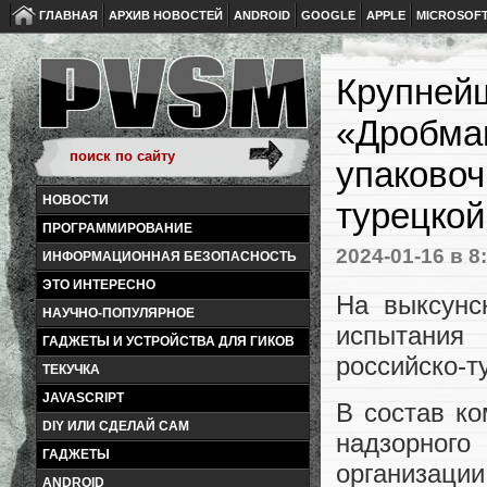
ГЛАВНАЯ
АРХИВ НОВОСТЕЙ
ANDROID
GOOGLE
APPLE
MICROSOF
Крупнейш
«Дробма
упаковоч
НОВОСТИ
турецко
ПРОГРАММИРОВАНИЕ
2024-01-16
в 8
ИНФОРМАЦИОННАЯ БЕЗОПАСНОСТЬ
ЭТО ИНТЕРЕСНО
На выксунс
НАУЧНО-ПОПУЛЯРНОЕ
испытания
ГАДЖЕТЫ И УСТРОЙСТВА ДЛЯ ГИКОВ
российско-т
ТЕКУЧКА
JAVASCRIPT
В состав ко
DIY ИЛИ СДЕЛАЙ САМ
надзорног
ГАДЖЕТЫ
организац
ANDROID