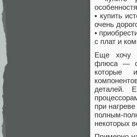
особенностя
• купить ис
очень дорог
• приобрест
с плат и ко
Еще хочу п
флюса — с
которые 
компоненто
деталей.
процессорам
при нагреве
полным-пол
некоторых в
Примерно на