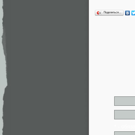
Поделиться…
* - обя