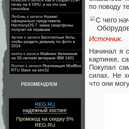
Алексей
к записи
Как я собрал LLM-
печку на 4 GPU, и на что она
по поводу т
способна
Любовь
к записи
Huawei
официально представила
HarmonyOS 7: какие смартфоны
получат её первыми
Источник
.
Артем
к записи
Бесплатные боты,
чтобы раздеть девушку по фото в
2024
Начинал я с
sasha
к записи
Майнинг биткоинов
картинке, с
на 55-летнем ветеране IBM 1401
Покупал сам
Roman
к записи
Реализация ModBus
RTU Slave на stm32
силах. Не х
что они мог
РЕКОМЕНДУЕМ
REG.RU
надежный хостинг
Промокод на скидку 5%
REG.RU