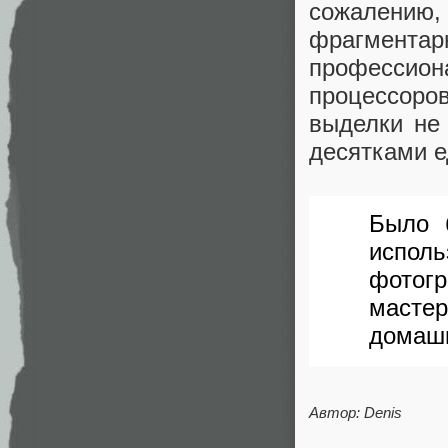
сожалению, 
фрагмент
профессион
процессоро
выделки не 
десятками е
Было 
испол
фотог
масте
домашн
Автор: Denis