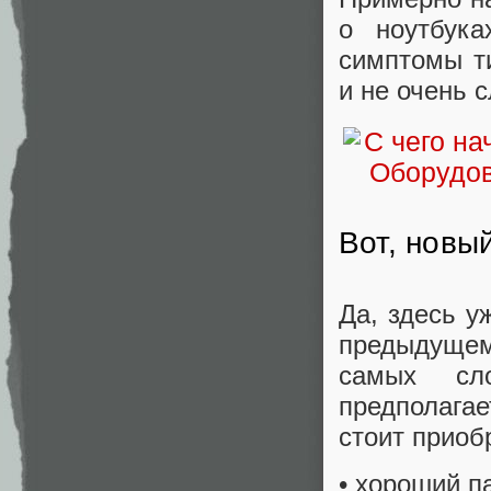
о ноутбука
симптомы т
и не очень 
Вот, новы
Да, здесь у
предыдущем
самых сл
предполага
стоит приоб
• хороший п