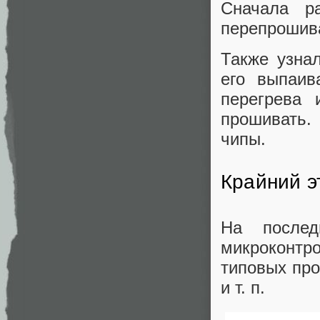
Сначала р
перепрошиват
Также узна
его выпаив
перегрева
прошивать.
чипы.
Крайний э
На после
микроконтр
типовых пр
и т. п.