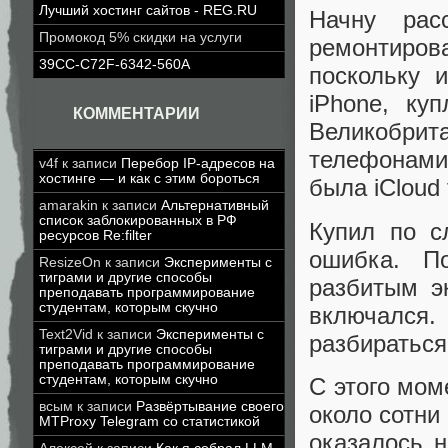
Лучший хостинг сайтов - REG.RU
Начну рас
Промокод 5% скидки на услуги
ремонтирова
39CC-C72F-6342-560A
поскольку 
iPhone, ку
КОММЕНТАРИИ
Великобри
телефонами
v4f
к записи
Перебор IP-адресов на
хостинге — и как с этим бороться
была iCloud 
amarakin
к записи
Альтернативный
список заблокированных в РФ
Купил по с
ресурсов Re:filter
ошибка. П
ResizeOn
к записи
Эксперименты с
тиграми и другие способы
разбитым э
преподавать программирование
студентам, которым скучно
включался
Text2Vid
к записи
Эксперименты с
разбираться
тиграми и другие способы
преподавать программирование
студентам, которым скучно
С этого мом
всым
к записи
Развёртывание своего
около сотни
MTProxy Telegram со статистикой
оказалось н