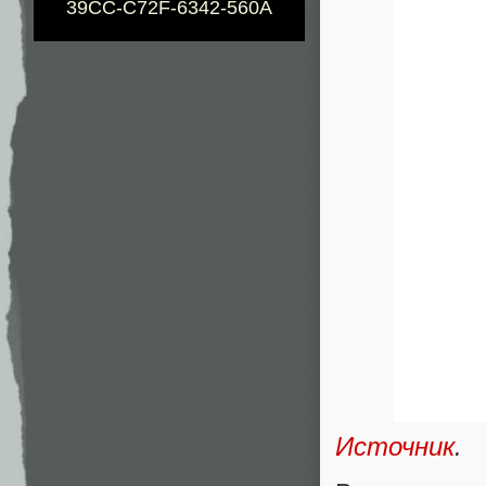
39CC-C72F-6342-560A
Источник
.