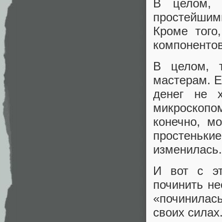
В целом, 
простейшим
Кроме того
компонентов
В целом, 
мастерам. Е
денег не х
микроскопо
конечно, м
простеньк
изменилась.
И вот с э
починить не
«починилас
своих силах