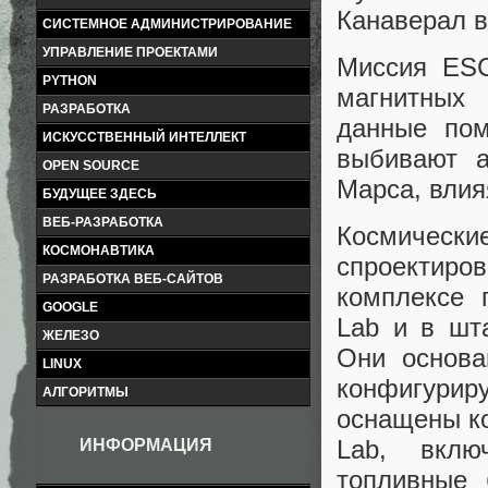
Канаверал в
СИСТЕМНОЕ АДМИНИСТРИРОВАНИЕ
УПРАВЛЕНИЕ ПРОЕКТАМИ
Миссия ESC
PYTHON
магнитных
РАЗРАБОТКА
данные пом
ИСКУССТВЕННЫЙ ИНТЕЛЛЕКТ
выбивают 
OPEN SOURCE
Марса, влия
БУДУЩЕЕ ЗДЕСЬ
ВЕБ-РАЗРАБОТКА
Космическ
КОСМОНАВТИКА
спроектиро
РАЗРАБОТКА ВЕБ-САЙТОВ
комплексе 
GOOGLE
Lab и в шт
ЖЕЛЕЗО
Они основа
LINUX
конфигури
АЛГОРИТМЫ
оснащены к
Lab, вклю
ИНФОРМАЦИЯ
топливные 