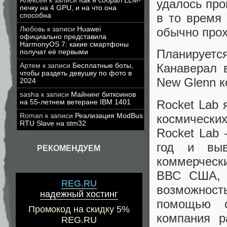
Алексей
к записи
Как я собрал LLM-
удалось прои
печку на 4 GPU, и на что она
в то время
способна
Любовь
к записи
Huawei
обычно прох
официально представила
HarmonyOS 7: какие смартфоны
Планируетс
получат её первыми
Канаверал в
Артем
к записи
Бесплатные боты,
чтобы раздеть девушку по фото в
New Glenn к
2024
sasha
к записи
Майнинг биткоинов
Rocket Lab 
на 55-летнем ветеране IBM 1401
космически
Roman
к записи
Реализация ModBus
RTU Slave на stm32
Rocket Lab
год и выв
РЕКОМЕНДУЕМ
коммерческ
ВВС США, 
REG.RU
возможност
надежный хостинг
помощью с
Промокод на скидку 5%
компания р
REG.RU