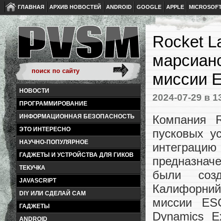
ГЛАВНАЯ
АРХИВ НОВОСТЕЙ
ANDROID
GOOGLE
APPLE
MICROSOF
Rocket L
марсианс
миссии
НОВОСТИ
2024-07-29
в 1
ПРОГРАММИРОВАНИЕ
Компания 
ИНФОРМАЦИОННАЯ БЕЗОПАСНОСТЬ
ЭТО ИНТЕРЕСНО
пусковых у
НАУЧНО-ПОПУЛЯРНОЕ
интеграци
ГАДЖЕТЫ И УСТРОЙСТВА ДЛЯ ГИКОВ
предназначе
ТЕКУЧКА
были соз
JAVASCRIPT
Калифорний
DIY ИЛИ СДЕЛАЙ САМ
миссии ESC
ГАДЖЕТЫ
Dynamics E
ANDROID