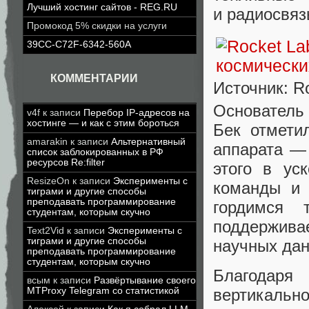
Лучший хостинг сайтов - REG.RU
и радиосвяз
Промокод 5% скидки на услуги
39CC-C72F-6342-560A
КОММЕНТАРИИ
Источник: R
Основатель
v4f
к записи
Перебор IP-адресов на
хостинге — и как с этим бороться
Бек отмети
amarakin
к записи
Альтернативный
аппарата — 
список заблокированных в РФ
ресурсов Re:filter
этого в ус
ResizeOn
к записи
Эксперименты с
команды и 
тиграми и другие способы
преподавать программирование
гордимся
студентам, которым скучно
поддержива
Text2Vid
к записи
Эксперименты с
тиграми и другие способы
научных дан
преподавать программирование
студентам, которым скучно
Благодаря
всым
к записи
Развёртывание своего
MTProxy Telegram со статистикой
вертикально