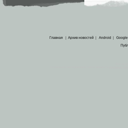
Главная
|
Архив новостей
|
Android
|
Google
Пуб
Все пра
Основными материалами сайта являются
архивные ко