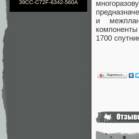
многоразову
39CC-C72F-6342-560A
предназнач
и межплан
компоненты
1700 спутни
Поделиться…