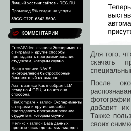
Лучший хостинг сайтов - REG.RU
Тепер
Промокод 5% скидки на услуги
выста
39CC-C72F-6342-560A
авто
присут
КОММЕНТАРИИ
FreeAIVideo
к записи
Эксперименты
с тиграми и другие способы
Для того, ч
преподавать программирование
скачать п
студентам, которым скучно
специальный
Влад
к записи
NAVIS —
многоцелевой быстросборный
беспилотный катамаран
После око
Азат
к записи
Как я собрал LLM-
распознав
печку на 4 GPU, и на что она
способна
фотографии,
FileCompare
к записи
Эксперименты
добавит их
с тиграми и другие способы
преподавать программирование
Также польз
студентам, которым скучно
своих снимк
Феликс
к записи
База данных
простых чисел до ста миллиардов