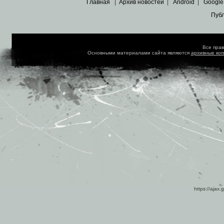
Главная
|
Архив новостей
|
Android
|
Google
Пуб
Все пра
Основными материалами сайта являются
архивные ко
https://ajax.