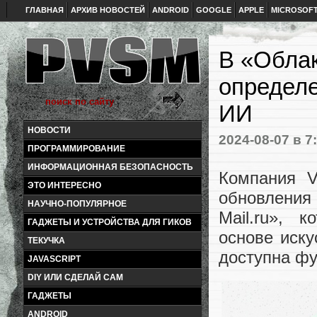
ГЛАВНАЯ
АРХИВ НОВОСТЕЙ
ANDROID
GOOGLE
APPLE
MICROSOF
В «Облак
определе
ИИ
НОВОСТИ
2024-08-07
в 7
ПРОГРАММИРОВАНИЕ
ИНФОРМАЦИОННАЯ БЕЗОПАСНОСТЬ
Компания V
ЭТО ИНТЕРЕСНО
обновления
НАУЧНО-ПОПУЛЯРНОЕ
Mail.ru», 
ГАДЖЕТЫ И УСТРОЙСТВА ДЛЯ ГИКОВ
основе иску
ТЕКУЧКА
доступна фу
JAVASCRIPT
DIY ИЛИ СДЕЛАЙ САМ
ГАДЖЕТЫ
ANDROID