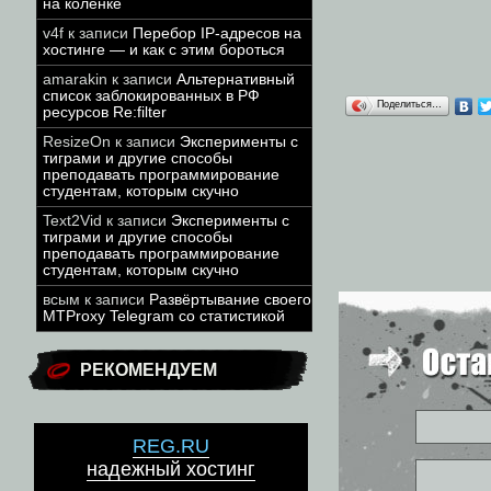
на коленке
v4f
к записи
Перебор IP-адресов на
хостинге — и как с этим бороться
amarakin
к записи
Альтернативный
список заблокированных в РФ
Поделиться…
ресурсов Re:filter
ResizeOn
к записи
Эксперименты с
тиграми и другие способы
преподавать программирование
студентам, которым скучно
Text2Vid
к записи
Эксперименты с
тиграми и другие способы
преподавать программирование
студентам, которым скучно
всым
к записи
Развёртывание своего
MTProxy Telegram со статистикой
РЕКОМЕНДУЕМ
REG.RU
надежный хостинг