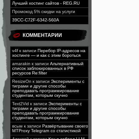
Лучший хостинг сайтов - REG.RU
Промокод 5% скидки на услуги
39CC-C72F-6342-560A
КОММЕНТАРИИ
v4f
к записи
Перебор IP-адресов на
хостинге — и как с этим бороться
amarakin
к записи
Альтернативный
список заблокированных в РФ
ресурсов Re:filter
ResizeOn
к записи
Эксперименты с
тиграми и другие способы
преподавать программирование
студентам, которым скучно
Text2Vid
к записи
Эксперименты с
тиграми и другие способы
преподавать программирование
студентам, которым скучно
всым
к записи
Развёртывание своего
MTProxy Telegram со статистикой