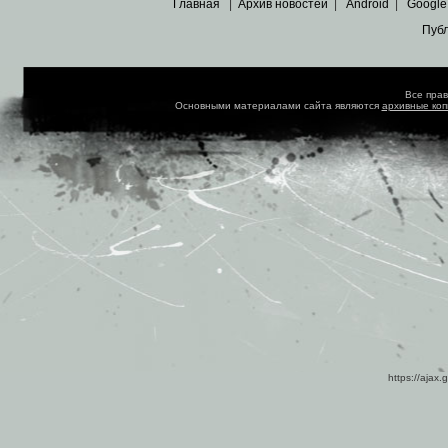
Главная
|
Архив новостей
|
Android
|
Google
Пуб
Все пра
Основными материалами сайта являются
архивные ко
https://ajax.