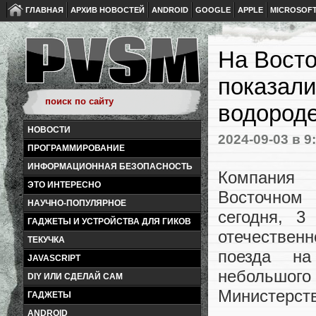
ГЛАВНАЯ
АРХИВ НОВОСТЕЙ
ANDROID
GOOGLE
APPLE
MICROSOF
На Вост
показали
водород
НОВОСТИ
2024-09-03
в 9
ПРОГРАММИРОВАНИЕ
ИНФОРМАЦИОННАЯ БЕЗОПАСНОСТЬ
Компания 
ЭТО ИНТЕРЕСНО
Восточном
НАУЧНО-ПОПУЛЯРНОЕ
сегодня, 3
ГАДЖЕТЫ И УСТРОЙСТВА ДЛЯ ГИКОВ
отечествен
ТЕКУЧКА
поезда на
JAVASCRIPT
небольшо
DIY ИЛИ СДЕЛАЙ САМ
Министерств
ГАДЖЕТЫ
ANDROID