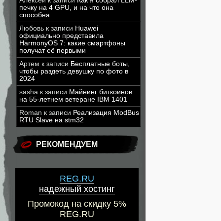
Алексей
к записи
Как я собрал LLM-
печку на 4 GPU, и на что она
способна
Любовь
к записи
Huawei
официально представила
HarmonyOS 7: какие смартфоны
получат её первыми
Артем
к записи
Бесплатные боты,
чтобы раздеть девушку по фото в
2024
sasha
к записи
Майнинг биткоинов
на 55-летнем ветеране IBM 1401
Roman
к записи
Реализация ModBus
RTU Slave на stm32
РЕКОМЕНДУЕМ
REG.RU
надежный хостинг
Промокод на скидку 5%
REG.RU