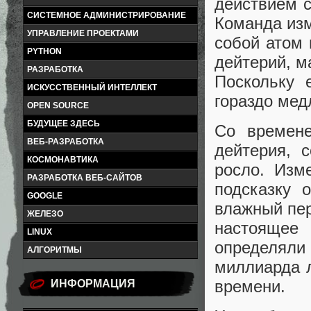
действием с
СИСТЕМНОЕ АДМИНИСТРИРОВАНИЕ
Команда изм
УПРАВЛЕНИЕ ПРОЕКТАМИ
собой атом 
PYTHON
дейтерий, м
РАЗРАБОТКА
Поскольку 
ИСКУССТВЕННЫЙ ИНТЕЛЛЕКТ
гораздо мед
OPEN SOURCE
БУДУЩЕЕ ЗДЕСЬ
Со времене
ВЕБ-РАЗРАБОТКА
дейтерия, 
КОСМОНАВТИКА
росло. Изм
РАЗРАБОТКА ВЕБ-САЙТОВ
подсказку 
GOOGLE
влажный пер
ЖЕЛЕЗО
настоящее
LINUX
определял
АЛГОРИТМЫ
миллиарда л
времени.
ИНФОРМАЦИЯ