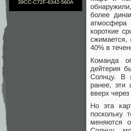
39CC-C72F-6342-560A
обнаружили,
более дина
атмосфера 
короткие ср
сжимается, 
40% в течен
Команда о
дейтерия б
Солнцу. В 
ранее, эти
вверх через
Но эта кар
поскольку 
меняются о
Солнцу, м