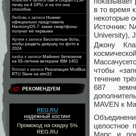
показывает
Алексей
к записи
Как я собрал LLM-
печку на 4 GPU, и на что она
в то время 
способна
некоторые о
Любовь
к записи
Huawei
официально представила
Источник: NA
HarmonyOS 7: какие смартфоны
получат её первыми
University),
Артем
к записи
Бесплатные боты,
Джону Кла
чтобы раздеть девушку по фото в
2024
космичес
sasha
к записи
Майнинг биткоинов
Массачусет
на 55-летнем ветеране IBM 1401
чтобы «зап
Roman
к записи
Реализация ModBus
RTU Slave на stm32
течение трё
687 земн
РЕКОМЕНДУЕМ
дополнитель
MAVEN к Мар
REG.RU
надежный хостинг
Объединение
целостное 
Промокод на скидку 5%
REG.RU
Марс и по