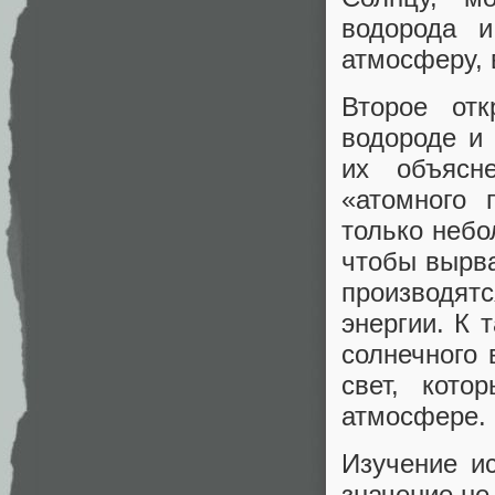
водорода и
атмосферу, 
Второе от
водороде и 
их объясн
«атомного 
только небо
чтобы вырва
производятс
энергии. К 
солнечного 
свет, кото
атмосфере.
Изучение и
значение не