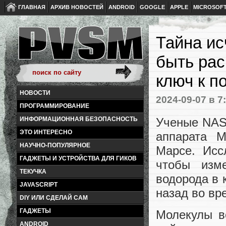
ГЛАВНАЯ
АРХИВ НОВОСТЕЙ
ANDROID
GOOGLE
APPLE
MICROSOF
Тайна ис
быть ра
ключ к п
НОВОСТИ
2024-09-07
в 7
ПРОГРАММИРОВАНИЕ
Ученые NAS
ИНФОРМАЦИОННАЯ БЕЗОПАСНОСТЬ
ЭТО ИНТЕРЕСНО
аппарата 
НАУЧНО-ПОПУЛЯРНОЕ
Марсе. Исс
ГАДЖЕТЫ И УСТРОЙСТВА ДЛЯ ГИКОВ
чтобы изм
ТЕКУЧКА
водорода в 
JAVASCRIPT
назад во вр
DIY ИЛИ СДЕЛАЙ САМ
ГАДЖЕТЫ
Молекулы в
ANDROID