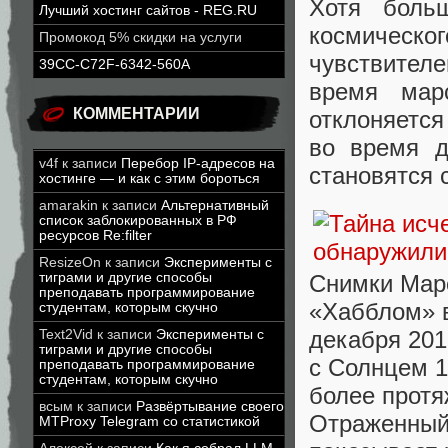
Хотя боль
Лучший хостинг сайтов - REG.RU
космичес
Промокод 5% скидки на услуги
чувствител
39CC-C72F-6342-560A
время мар
КОММЕНТАРИИ
отклоняется
во время д
v4f
к записи
Перебор IP-адресов на
становятся 
хостинге — и как с этим бороться
amarakin
к записи
Альтернативный
список заблокированных в РФ
ресурсов Re:filter
ResizeOn
к записи
Эксперименты с
Снимки Мар
тиграми и другие способы
преподавать программирование
«Хабблом» в
студентам, которым скучно
декабря 201
Text2Vid
к записи
Эксперименты с
тиграми и другие способы
с Солнцем 1
преподавать программирование
студентам, которым скучно
более протя
всым
к записи
Развёртывание своего
Отраженный 
MTProxy Telegram со статистикой