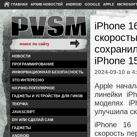
ГЛАВНАЯ
АРХИВ НОВОСТЕЙ
ANDROID
GOOGLE
APPLE
MICROSOF
iPhone 1
скоростью
сохранил
НОВОСТИ
iPhone 1
ПРОГРАММИРОВАНИЕ
2024-09-10
в 4
ИНФОРМАЦИОННАЯ БЕЗОПАСНОСТЬ
ЭТО ИНТЕРЕСНО
Apple начал
НАУЧНО-ПОПУЛЯРНОЕ
линейки iP
ГАДЖЕТЫ И УСТРОЙСТВА ДЛЯ ГИКОВ
моделях iP
ТЕКУЧКА
улучшила ск
JAVASCRIPT
DIY ИЛИ СДЕЛАЙ САМ
iPhone 16 
ГАДЖЕТЫ
скорость пе
ANDROID