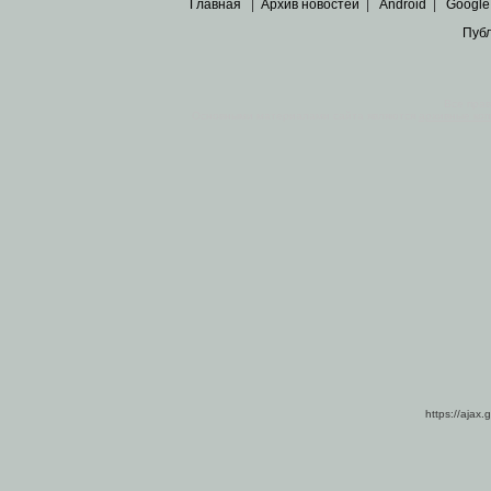
Главная
|
Архив новостей
|
Android
|
Google
Пуб
Все пра
Основными материалами сайта являются
архивные ко
https://ajax.