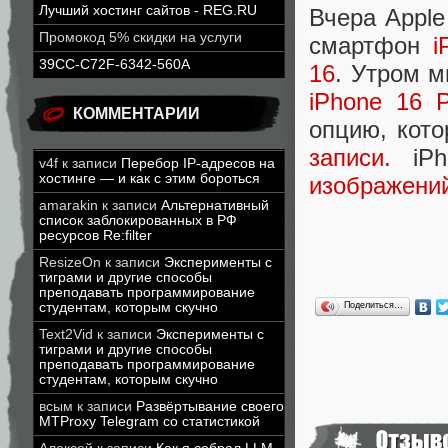
Лучший хостинг сайтов - REG.RU
Вчера Apple
Промокод 5% скидки на услуги
смартфон
i
39CC-C72F-6342-560A
16
. Утром 
iPhone 16 P
КОММЕНТАРИИ
опцию, кот
записи.
iPh
v4f
к записи
Перебор IP-адресов на
хостинге — и как с этим бороться
изображени
amarakin
к записи
Альтернативный
список заблокированных в РФ
ресурсов Re:filter
ResizeOn
к записи
Эксперименты с
тиграми и другие способы
преподавать программирование
Поделиться…
студентам, которым скучно
Text2Vid
к записи
Эксперименты с
тиграми и другие способы
преподавать программирование
студентам, которым скучно
всым
к записи
Развёртывание своего
MTProxy Telegram со статистикой