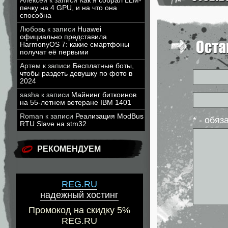
Алексей
к записи
Как я собрал LLM-
печку на 4 GPU, и на что она
способна
Любовь
к записи
Huawei
официально представила
HarmonyOS 7: какие смартфоны
получат её первыми
Артем
к записи
Бесплатные боты,
чтобы раздеть девушку по фото в
2024
sasha
к записи
Майнинг биткоинов
на 55-летнем ветеране IBM 1401
Roman
к записи
Реализация ModBus
* - обя
RTU Slave на stm32
РЕКОМЕНДУЕМ
REG.RU
надежный хостинг
Промокод на скидку 5%
REG.RU