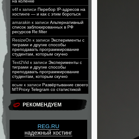
на коленке
v4f
к записи
Перебор IP-адресов на
хостинге — и как с этим бороться
amarakin
к записи
Альтернативный
список заблокированных в РФ
ресурсов Re:filter
ResizeOn
к записи
Эксперименты с
тиграми и другие способы
преподавать программирование
студентам, которым скучно
Text2Vid
к записи
Эксперименты с
тиграми и другие способы
преподавать программирование
студентам, которым скучно
всым
к записи
Развёртывание своего
MTProxy Telegram со статистикой
РЕКОМЕНДУЕМ
REG.RU
надежный хостинг