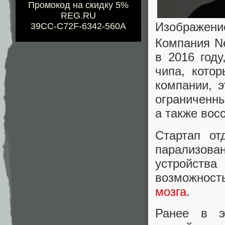
Промокод на скидку 5%
REG.RU
Изображение
39CC-C72F-6342-560A
Компания Ne
в 2016 году
чипа, кото
компании, 
ограниченн
а также вос
Стартап от
парализов
устройст
возможност
мозга
.
Ранее в э