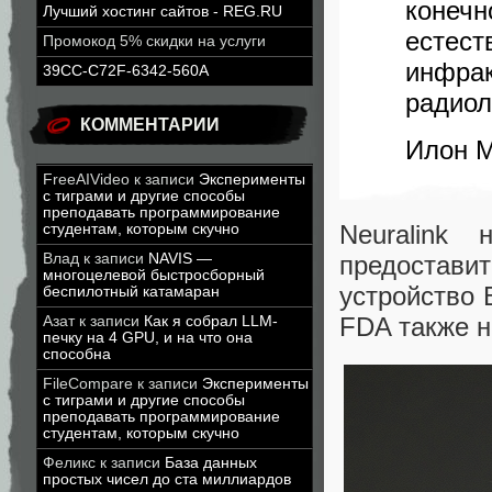
коне
Лучший хостинг сайтов - REG.RU
естес
Промокод 5% скидки на услуги
инфра
39CC-C72F-6342-560A
радиол
КОММЕНТАРИИ
Илон 
FreeAIVideo
к записи
Эксперименты
с тиграми и другие способы
преподавать программирование
Neuralink
студентам, которым скучно
Влад
к записи
NAVIS —
предостави
многоцелевой быстросборный
устройство 
беспилотный катамаран
FDA также н
Азат
к записи
Как я собрал LLM-
печку на 4 GPU, и на что она
способна
FileCompare
к записи
Эксперименты
с тиграми и другие способы
преподавать программирование
студентам, которым скучно
Феликс
к записи
База данных
простых чисел до ста миллиардов