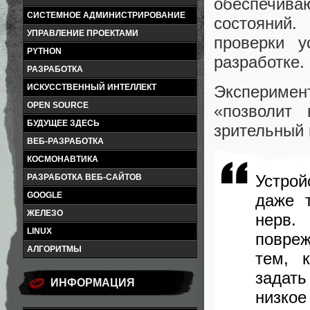
обеспечива
СИСТЕМНОЕ АДМИНИСТРИРОВАНИЕ
состояний.
УПРАВЛЕНИЕ ПРОЕКТАМИ
проверки у
PYTHON
разработке.
РАЗРАБОТКА
ИСКУССТВЕННЫЙ ИНТЕЛЛЕКТ
Эксперимен
OPEN SOURCE
«позволит
БУДУЩЕЕ ЗДЕСЬ
зрительный 
ВЕБ-РАЗРАБОТКА
КОСМОНАВТИКА
Устрой
РАЗРАБОТКА ВЕБ-САЙТОВ
GOOGLE
даже 
ЖЕЛЕЗО
нерв.
LINUX
повреж
АЛГОРИТМЫ
тем, 
задат
ИНФОРМАЦИЯ
низко