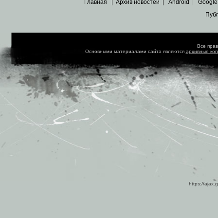
Главная
|
Архив новостей
|
Android
|
Google
Пуб
Все пра
Основными материалами сайта являются
архивные ко
https://ajax.