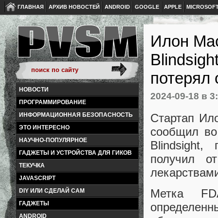
ГЛАВНАЯ
АРХИВ НОВОСТЕЙ
ANDROID
GOOGLE
APPLE
MICROSOF
Илон Мас
Blindsig
потерял 
НОВОСТИ
2024-09-18
в 3
ПРОГРАММИРОВАНИЕ
Стартап Ило
ИНФОРМАЦИОННАЯ БЕЗОПАСНОСТЬ
ЭТО ИНТЕРЕСНО
сообщил во
НАУЧНО-ПОПУЛЯРНОЕ
Blindsight
ГАДЖЕТЫ И УСТРОЙСТВА ДЛЯ ГИКОВ
получил о
ТЕКУЧКА
лекарствами
JAVASCRIPT
Метка FDA
DIY ИЛИ СДЕЛАЙ САМ
ГАДЖЕТЫ
определе
ANDROID