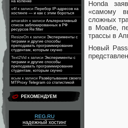
на коленке
Honda заяв
v4f
к записи
Перебор IP-адресов на
«самому в
хостинге — и как с этим бороться
сложных тра
amarakin
к записи
Альтернативный
список заблокированных в РФ
в Моабе, п
ресурсов Re:filter
трассы в Ап
ResizeOn
к записи
Эксперименты с
тиграми и другие способы
преподавать программирование
Новый Passp
студентам, которым скучно
представлен
Text2Vid
к записи
Эксперименты с
тиграми и другие способы
преподавать программирование
студентам, которым скучно
всым
к записи
Развёртывание своего
MTProxy Telegram со статистикой
РЕКОМЕНДУЕМ
REG.RU
надежный хостинг