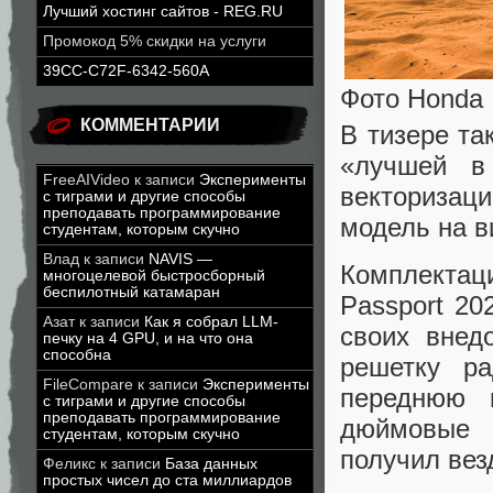
Лучший хостинг сайтов - REG.RU
Промокод 5% скидки на услуги
39CC-C72F-6342-560A
Фото Honda
КОММЕНТАРИИ
В тизере та
«лучшей в
FreeAIVideo
к записи
Эксперименты
векторизац
с тиграми и другие способы
преподавать программирование
модель на в
студентам, которым скучно
Влад
к записи
NAVIS —
Комплектаци
многоцелевой быстросборный
беспилотный катамаран
Passport 20
Азат
к записи
Как я собрал LLM-
своих внед
печку на 4 GPU, и на что она
способна
решетку р
FileCompare
к записи
Эксперименты
переднюю 
с тиграми и другие способы
преподавать программирование
дюймовые ш
студентам, которым скучно
получил вез
Феликс
к записи
База данных
простых чисел до ста миллиардов