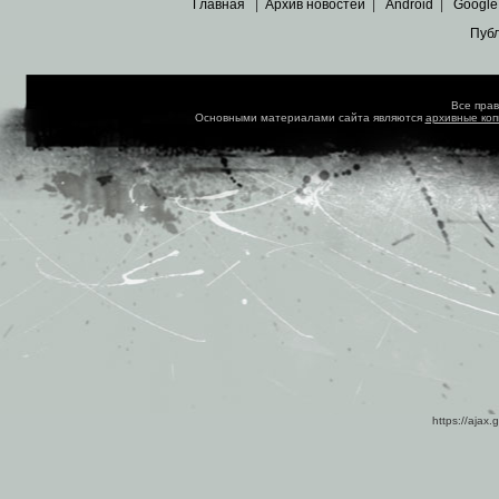
Главная
|
Архив новостей
|
Android
|
Google
Пуб
Все пра
Основными материалами сайта являются
архивные ко
https://ajax.