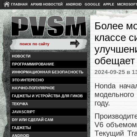
ГЛАВНАЯ
АРХИВ НОВОСТЕЙ
ANDROID
GOOGLE
APPLE
MICROSOF
Более м
классе с
улучшени
НОВОСТИ
обещает
ПРОГРАММИРОВАНИЕ
2024-09-25
в 1
ИНФОРМАЦИОННАЯ БЕЗОПАСНОСТЬ
ЭТО ИНТЕРЕСНО
Honda начал
НАУЧНО-ПОПУЛЯРНОЕ
модельного
ГАДЖЕТЫ И УСТРОЙСТВА ДЛЯ ГИКОВ
году.
ТЕКУЧКА
JAVASCRIPT
Производит
DIY ИЛИ СДЕЛАЙ САМ
V6 объемом
ГАДЖЕТЫ
Текущий Tra
ANDROID