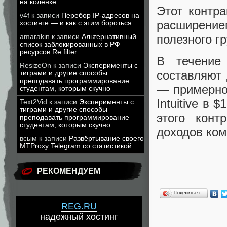
на коленке
Этот контра
v4f
к записи
Перебор IP-адресов на
расширение
хостинге — и как с этим бороться
полезного г
amarakin
к записи
Альтернативный
список заблокированных в РФ
ресурсов Re:filter
В течение
ResizeOn
к записи
Эксперименты с
составляют 
тиграми и другие способы
преподавать программирование
— примерно 
студентам, которым скучно
Intuitive в
Text2Vid
к записи
Эксперименты с
тиграми и другие способы
этого конт
преподавать программирование
студентам, которым скучно
доходов ком
всым
к записи
Развёртывание своего
MTProxy Telegram со статистикой
РЕКОМЕНДУЕМ
Поделиться…
REG.RU
надежный хостинг