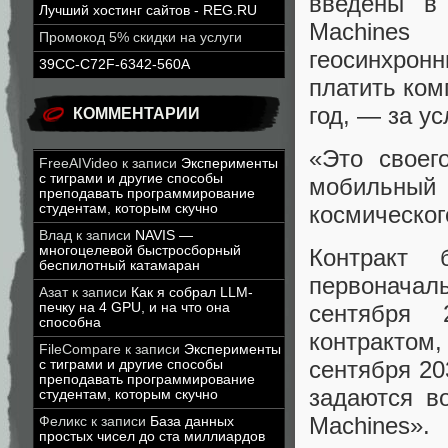
введены в 
Лучший хостинг сайтов - REG.RU
Machines
Промокод 5% скидки на услуги
геосинхро
39CC-C72F-6342-560A
платить ком
год, — за у
КОММЕНТАРИИ
«Это своег
FreeAIVideo
к записи
Эксперименты
с тиграми и другие способы
мобильный 
преподавать программирование
студентам, которым скучно
космическог
Влад
к записи
NAVIS —
многоцелевой быстросборный
Контракт 
беспилотный катамаран
первоначал
Азат
к записи
Как я собрал LLM-
печку на 4 GPU, и на что она
сентября 
способна
контрактом,
FileCompare
к записи
Эксперименты
сентября 20
с тиграми и другие способы
преподавать программирование
задаются во
студентам, которым скучно
Machines».
Феликс
к записи
База данных
простых чисел до ста миллиардов