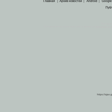
Главная
|
Архив новостей
|
Android
|
Google
Пуб
Все пра
Основными материалами сайта являются
архивные ко
https://ajax.