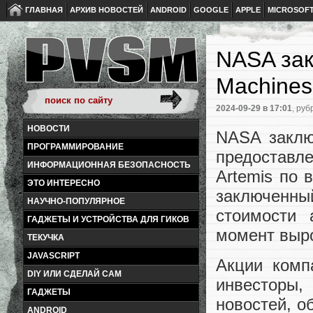
ГЛАВНАЯ
АРХИВ НОВОСТЕЙ
ANDROID
GOOGLE
APPLE
MICROSOF
NASA зак
Machines
2024-09-29
в 17:01
, руб
НОВОСТИ
NASA заключ
ПРОГРАММИРОВАНИЕ
предоставл
ИНФОРМАЦИОННАЯ БЕЗОПАСНОСТЬ
Artemis по 
ЭТО ИНТЕРЕСНО
заключенны
НАУЧНО-ПОПУЛЯРНОЕ
стоимости 
ГАДЖЕТЫ И УСТРОЙСТВА ДЛЯ ГИКОВ
момент выр
ТЕКУЧКА
JAVASCRIPT
Акции комп
DIY ИЛИ СДЕЛАЙ САМ
инвесторы,
ГАДЖЕТЫ
новостей, о
ANDROID