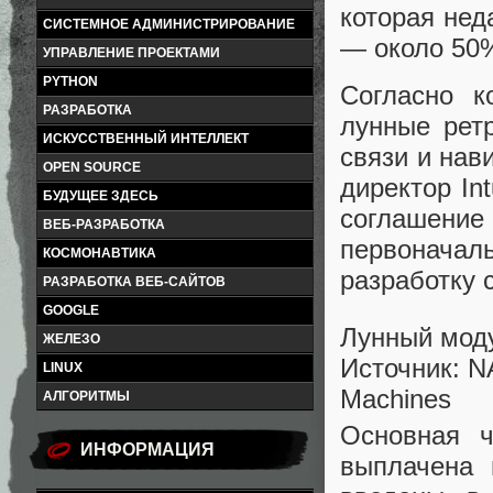
которая нед
СИСТЕМНОЕ АДМИНИСТРИРОВАНИЕ
— около 50
УПРАВЛЕНИЕ ПРОЕКТАМИ
PYTHON
Согласно ко
РАЗРАБОТКА
лунные рет
ИСКУССТВЕННЫЙ ИНТЕЛЛЕКТ
связи и нав
OPEN SOURCE
директор In
БУДУЩЕЕ ЗДЕСЬ
соглашение
ВЕБ-РАЗРАБОТКА
первонача
КОСМОНАВТИКА
разработку 
РАЗРАБОТКА ВЕБ-САЙТОВ
GOOGLE
Лунный моду
ЖЕЛЕЗО
Источник: NA
LINUX
Machines
АЛГОРИТМЫ
Основная ч
ИНФОРМАЦИЯ
выплачена 