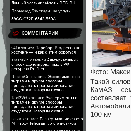
Лучший хостинг сайтов - REG.RU
Промокод 5% скидки на услуги
39CC-C72F-6342-560A
КОММЕНТАРИИ
v4f
к записи
Перебор IP-адресов на
хостинге — и как с этим бороться
amarakin
к записи
Альтернативный
список заблокированных в РФ
ресурсов Re:filter
Фото: Макси
ResizeOn
к записи
Эксперименты с
Такой силов
тиграми и другие способы
преподавать программирование
КамАЗ сем
студентам, которым скучно
составляет 
Text2Vid
к записи
Эксперименты с
тиграми и другие способы
Автомобили
преподавать программирование
студентам, которым скучно
100 км.
всым
к записи
Развёртывание своего
MTProxy Telegram со статистикой