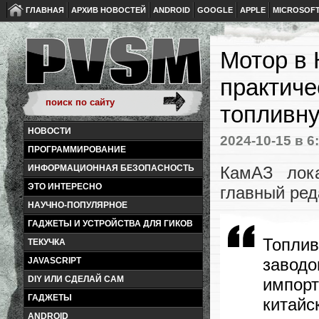
ГЛАВНАЯ
АРХИВ НОВОСТЕЙ
ANDROID
GOOGLE
APPLE
MICROSOF
Мотор в 
практиче
топливн
НОВОСТИ
2024-10-15
в 6
ПРОГРАММИРОВАНИЕ
КамАЗ лока
ИНФОРМАЦИОННАЯ БЕЗОПАСНОСТЬ
ЭТО ИНТЕРЕСНО
главный ред
НАУЧНО-ПОПУЛЯРНОЕ
ГАДЖЕТЫ И УСТРОЙСТВА ДЛЯ ГИКОВ
Топлив
ТЕКУЧКА
заво
JAVASCRIPT
DIY ИЛИ СДЕЛАЙ САМ
импорт
ГАДЖЕТЫ
китайс
ANDROID