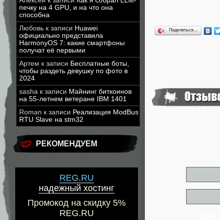
Алексей
к записи
Как я собрал LLM-
печку на 4 GPU, и на что она
способна
Любовь
к записи
Huawei
Поделиться…
официально представила
HarmonyOS 7: какие смартфоны
получат её первыми
Артем
к записи
Бесплатные боты,
чтобы раздеть девушку по фото в
2024
sasha
к записи
Майнинг биткоинов
на 55-летнем ветеране IBM 1401
Roman
к записи
Реализация ModBus
RTU Slave на stm32
РЕКОМЕНДУЕМ
REG.RU
надежный хостинг
Промокод на скидку 5%
REG.RU
* - обя