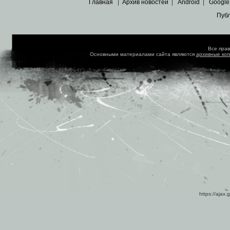
Главная
|
Архив новостей
|
Android
|
Google
Пуб
Все пра
Основными материалами сайта являются
архивные ко
https://ajax.