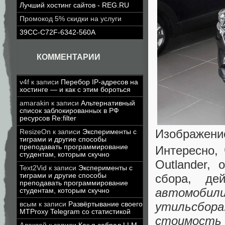
Лучший хостинг сайтов - REG.RU
Промокод 5% скидки на услуги
39CC-C72F-6342-560A
КОММЕНТАРИИ
v4f
к записи
Перебор IP-адресов на
хостинге — и как с этим бороться
amarakin
к записи
Альтернативный
список заблокированных в РФ
ресурсов Re:filter
Изображение
ResizeOn
к записи
Эксперименты с
тиграми и другие способы
преподавать программирование
Интересно, 
студентам, которым скучно
Outlander,
Text2Vid
к записи
Эксперименты с
сбора, де
тиграми и другие способы
преподавать программирование
автомоби
студентам, которым скучно
утильсбор
всым
к записи
Развёртывание своего
MTProxy Telegram со статистикой
стоимость 