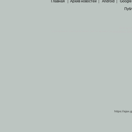
Главная
|
Архив новостей
|
Android
|
Google
Пуб
Все пра
Основными материалами сайта являются
архивные ко
https://ajax.