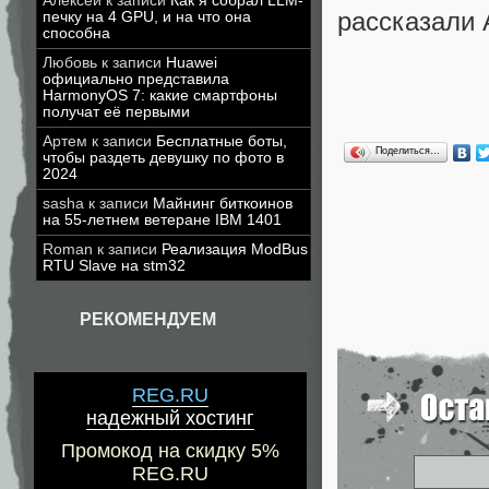
Алексей
к записи
Как я собрал LLM-
рассказали 
печку на 4 GPU, и на что она
способна
Любовь
к записи
Huawei
официально представила
HarmonyOS 7: какие смартфоны
получат её первыми
Артем
к записи
Бесплатные боты,
Поделиться…
чтобы раздеть девушку по фото в
2024
sasha
к записи
Майнинг биткоинов
на 55-летнем ветеране IBM 1401
Roman
к записи
Реализация ModBus
RTU Slave на stm32
РЕКОМЕНДУЕМ
REG.RU
надежный хостинг
Промокод на скидку 5%
REG.RU