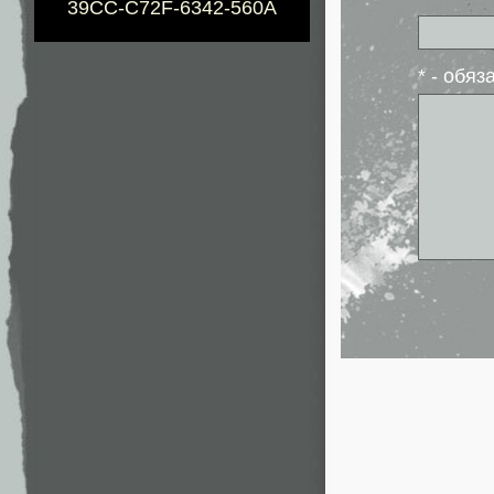
39CC-C72F-6342-560A
* - обя