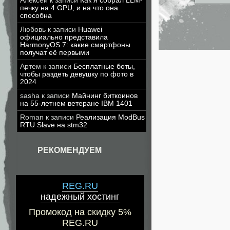
Алексей
к записи
Как я собрал LLM-
печку на 4 GPU, и на что она
способна
Любовь
к записи
Huawei
официально представила
HarmonyOS 7: какие смартфоны
получат её первыми
Артем
к записи
Бесплатные боты,
чтобы раздеть девушку по фото в
2024
sasha
к записи
Майнинг биткоинов
на 55-летнем ветеране IBM 1401
Roman
к записи
Реализация ModBus
RTU Slave на stm32
РЕКОМЕНДУЕМ
REG.RU
надежный хостинг
Промокод на скидку 5%
REG.RU