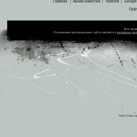
Главная
|
Архив новостей
|
Android
|
Google
Пуб
Все пра
Основными материалами сайта являются
архивные ко
https://ajax.