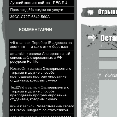
Лучший хостинг сайтов - REG.RU
Промокод 5% скидки на услуги
39CC-C72F-6342-560A
КОММЕНТАРИИ
v4f
к записи
Перебор IP-адресов на
хостинге — и как с этим бороться
amarakin
к записи
Альтернативный
список заблокированных в РФ
ресурсов Re:filter
ResizeOn
к записи
Эксперименты с
тиграми и другие способы
* - обя
преподавать программирование
студентам, которым скучно
Text2Vid
к записи
Эксперименты с
тиграми и другие способы
преподавать программирование
студентам, которым скучно
всым
к записи
Развёртывание своего
MTProxy Telegram со статистикой