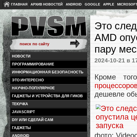
ГЛАВНАЯ
АРХИВ НОВОСТЕЙ
ANDROID
GOOGLE
APPLE
MICROSOF
Это след
AMD опус
пару мес
НОВОСТИ
2024-10-21
в 1
ПРОГРАММИРОВАНИЕ
ИНФОРМАЦИОННАЯ БЕЗОПАСНОСТЬ
Кроме то
ЭТО ИНТЕРЕСНО
процессор
НАУЧНО-ПОПУЛЯРНОЕ
дешевле об
ГАДЖЕТЫ И УСТРОЙСТВА ДЛЯ ГИКОВ
ТЕКУЧКА
JAVASCRIPT
DIY ИЛИ СДЕЛАЙ САМ
ГАДЖЕТЫ
фото: Video
ANDROID