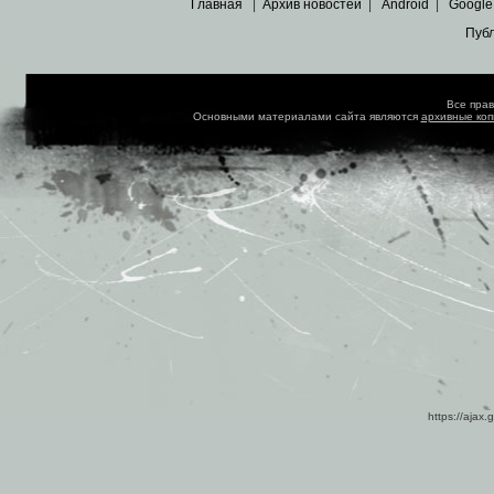
Главная
|
Архив новостей
|
Android
|
Google
Пуб
Все пра
Основными материалами сайта являются
архивные ко
https://ajax.