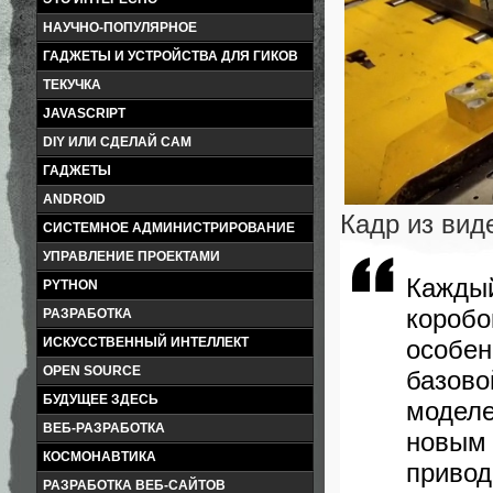
НАУЧНО-ПОПУЛЯРНОЕ
ГАДЖЕТЫ И УСТРОЙСТВА ДЛЯ ГИКОВ
ТЕКУЧКА
JAVASCRIPT
DIY ИЛИ СДЕЛАЙ САМ
ГАДЖЕТЫ
ANDROID
Кадр из вид
СИСТЕМНОЕ АДМИНИСТРИРОВАНИЕ
УПРАВЛЕНИЕ ПРОЕКТАМИ
Каждый
PYTHON
короб
РАЗРАБОТКА
особен
ИСКУССТВЕННЫЙ ИНТЕЛЛЕКТ
OPEN SOURCE
базов
БУДУЩЕЕ ЗДЕСЬ
модел
ВЕБ-РАЗРАБОТКА
новым
КОСМОНАВТИКА
привод
РАЗРАБОТКА ВЕБ-САЙТОВ