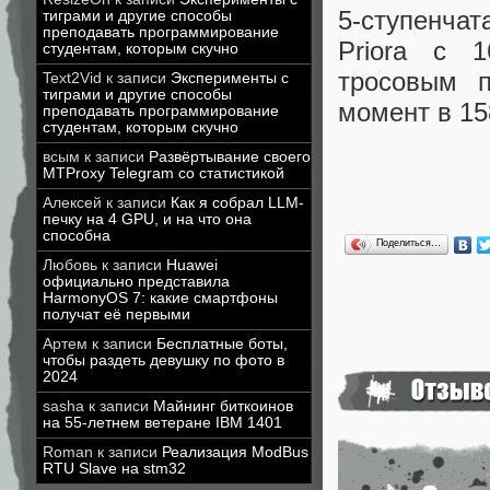
5-ступенчат
тиграми и другие способы
преподавать программирование
Priora с 
студентам, которым скучно
тросовым п
Text2Vid
к записи
Эксперименты с
тиграми и другие способы
момент в 15
преподавать программирование
студентам, которым скучно
всым
к записи
Развёртывание своего
MTProxy Telegram со статистикой
Алексей
к записи
Как я собрал LLM-
печку на 4 GPU, и на что она
способна
Поделиться…
Любовь
к записи
Huawei
официально представила
HarmonyOS 7: какие смартфоны
получат её первыми
Артем
к записи
Бесплатные боты,
чтобы раздеть девушку по фото в
2024
sasha
к записи
Майнинг биткоинов
на 55-летнем ветеране IBM 1401
Roman
к записи
Реализация ModBus
RTU Slave на stm32