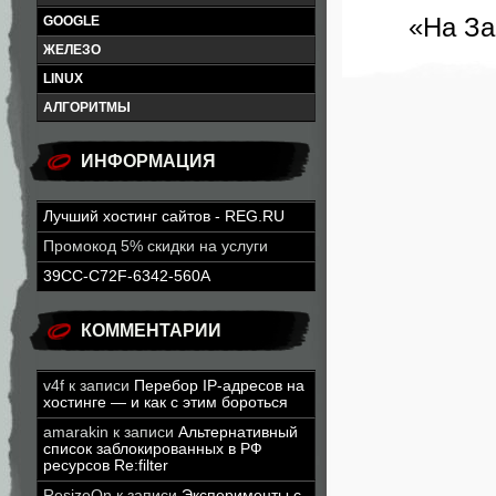
«На За
GOOGLE
ЖЕЛЕЗО
LINUX
АЛГОРИТМЫ
ИНФОРМАЦИЯ
Лучший хостинг сайтов - REG.RU
Промокод 5% скидки на услуги
39CC-C72F-6342-560A
КОММЕНТАРИИ
v4f
к записи
Перебор IP-адресов на
хостинге — и как с этим бороться
amarakin
к записи
Альтернативный
список заблокированных в РФ
ресурсов Re:filter
ResizeOn
к записи
Эксперименты с