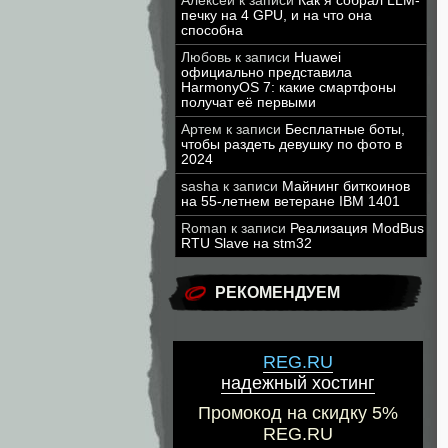
Алексей
к записи
Как я собрал LLM-
печку на 4 GPU, и на что она
способна
Любовь
к записи
Huawei
официально представила
HarmonyOS 7: какие смартфоны
получат её первыми
Артем
к записи
Бесплатные боты,
чтобы раздеть девушку по фото в
2024
sasha
к записи
Майнинг биткоинов
на 55-летнем ветеране IBM 1401
Roman
к записи
Реализация ModBus
RTU Slave на stm32
РЕКОМЕНДУЕМ
REG.RU
надежный хостинг
Промокод на скидку 5%
REG.RU