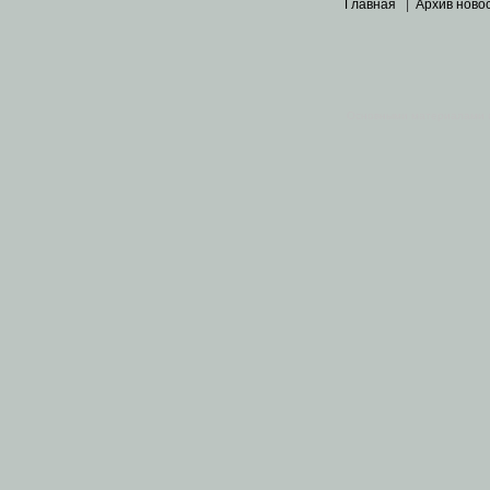
Главная
|
Архив ново
Основными материалами 