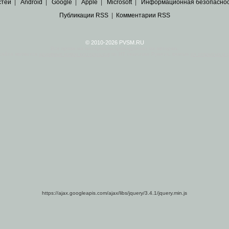
стей
|
Android
|
Google
|
Apple
|
Microsoft
|
Информационная безопасно
Публикации RSS
|
Комментарии RSS
© 2010-2026 PVSM.RU
Все права на материалы принадлежат их авторам.
сайта являются
архивные копии материалов
по ИТ тематике Рунета, взятые
из открытых и 
https://ajax.googleapis.com/ajax/libs/jquery/3.4.1/jquery.min.js