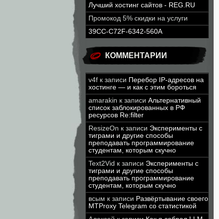
Лучший хостинг сайтов - REG.RU
Промокод 5% скидки на услуги
39CC-C72F-6342-560A
КОММЕНТАРИИ
v4f
к записи
Перебор IP-адресов на
хостинге — и как с этим бороться
amarakin
к записи
Альтернативный
список заблокированных в РФ
ресурсов Re:filter
ResizeOn
к записи
Эксперименты с
тиграми и другие способы
преподавать программирование
студентам, которым скучно
Text2Vid
к записи
Эксперименты с
тиграми и другие способы
преподавать программирование
студентам, которым скучно
всым
к записи
Развёртывание своего
MTProxy Telegram со статистикой