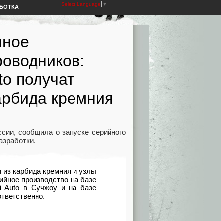
Select Language
▼
АБОТКА
нное
роводников:
to получат
арбида кремния
ссии, сообщила о запуске серийного
азработки.
 из карбида кремния и узлы
ийное производство на базе
i Auto в Сучжоу и на базе
ответственно.