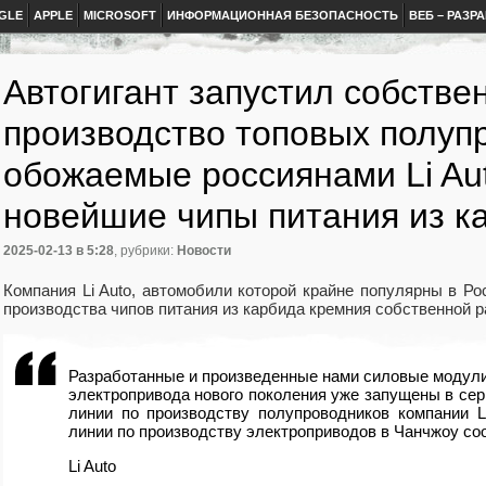
GLE
APPLE
MICROSOFT
ИНФОРМАЦИОННАЯ БЕЗОПАСНОСТЬ
ВЕБ – РАЗР
Автогигант запустил собстве
производство топовых полуп
обожаемые россиянами Li Au
новейшие чипы питания из к
2025-02-13
в 5:28
, рубрики:
Новости
Компания Li Auto, автомобили которой крайне популярны в Ро
производства чипов питания из карбида кремния собственной р
Разработанные и произведенные нами силовые модули
электропривода нового поколения уже запущены в сер
линии по производству полупроводников компании L
линии по производству электроприводов в Чанчжоу со
Li Auto