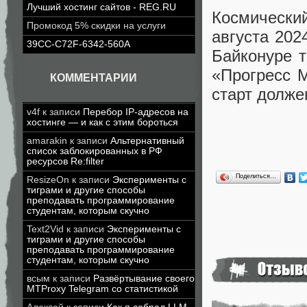
Лучший хостинг сайтов - REG.RU
Космически
Промокод 5% скидки на услуги
августа 202
39CC-C72F-6342-560A
Байконуре т
«Прогресс 
КОММЕНТАРИИ
старт долже
v4f
к записи
Перебор IP-адресов на
хостинге — и как с этим бороться
amarakin
к записи
Альтернативный
список заблокированных в РФ
ресурсов Re:filter
Поделиться…
ResizeOn
к записи
Эксперименты с
тиграми и другие способы
преподавать программирование
студентам, которым скучно
Text2Vid
к записи
Эксперименты с
тиграми и другие способы
преподавать программирование
студентам, которым скучно
всым
к записи
Развёртывание своего
MTProxy Telegram со статистикой