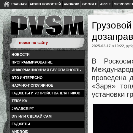
ГЛАВНАЯ
АРХИВ НОВОСТЕЙ
ANDROID
GOOGLE
APPLE
MICROSOF
Грузовой
дозапра
2025-02-17
в 10:22
, руб
НОВОСТИ
В Роскосм
ПРОГРАММИРОВАНИЕ
Международ
ИНФОРМАЦИОННАЯ БЕЗОПАСНОСТЬ
проведена д
ЭТО ИНТЕРЕСНО
«Заря» топ
НАУЧНО-ПОПУЛЯРНОЕ
установки г
ГАДЖЕТЫ И УСТРОЙСТВА ДЛЯ ГИКОВ
ТЕКУЧКА
JAVASCRIPT
DIY ИЛИ СДЕЛАЙ САМ
ГАДЖЕТЫ
ANDROID