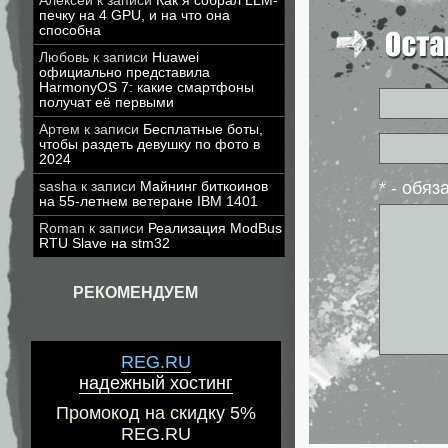
Алексей
к записи
Как я собрал LLM-
печку на 4 GPU, и на что она
способна
Любовь
к записи
Huawei
официально представила
HarmonyOS 7: какие смартфоны
получат её первыми
Артем
к записи
Бесплатные боты,
чтобы раздеть девушку по фото в
2024
* - обя
sasha
к записи
Майнинг биткоинов
на 55-летнем ветеране IBM 1401
Roman
к записи
Реализация ModBus
RTU Slave на stm32
РЕКОМЕНДУЕМ
REG.RU
надежный хостинг
Промокод на скидку 5%
REG.RU