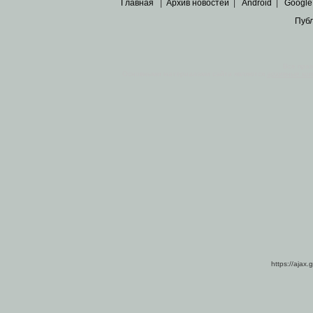
Главная
|
Архив новостей
|
Android
|
Google
Пуб
Все пра
Основными материалами сайта являются
архивные ко
https://ajax.